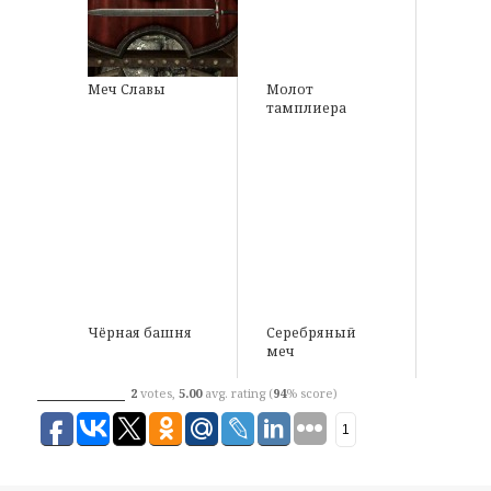
Меч Славы
Молот
тамплиера
Чёрная башня
Серебряный
меч
2
votes,
5.00
avg. rating (
94
% score)
1