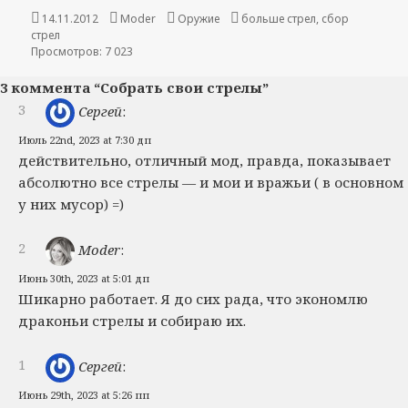
Опубликовано
14.11.2012
Автор
Moder
Рубрики
Оружие
Метки
больше стрел
,
сбор
стрел
Просмотров: 7 023
3 коммента “Собрать свои стрелы”
3
Сергей
:
Июль 22nd, 2023 at 7:30 дп
действительно, отличный мод, правда, показывает
абсолютно все стрелы — и мои и вражьи ( в основном
у них мусор) =)
2
Moder
:
Июнь 30th, 2023 at 5:01 дп
Шикарно работает. Я до сих рада, что экономлю
драконьи стрелы и собираю их.
1
Сергей
:
Июнь 29th, 2023 at 5:26 пп