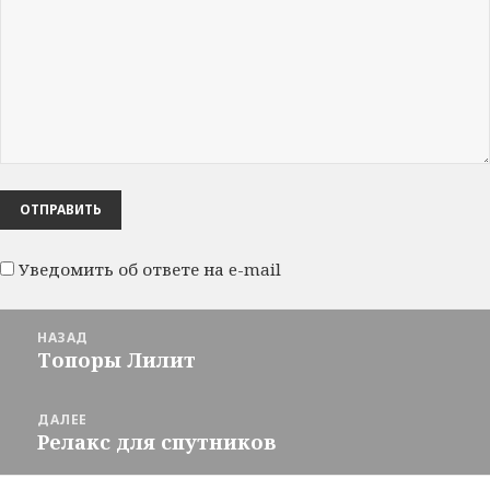
Уведомить об ответе на e-mail
Навигация
НАЗАД
по
Топоры Лилит
Предыдущая
записям
запись:
ДАЛЕЕ
Релакс для спутников
Следующая
запись: