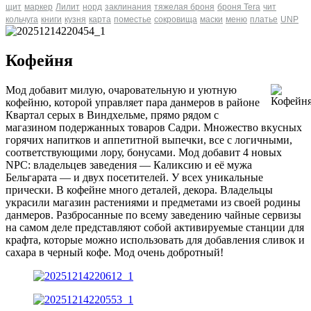
щит
маркер
Лилит
норд
заклинания
тяжелая броня
броня Tera
чит
кольчуга
книги
кузня
карта
поместье
сокровища
маски
меню
платье
UNP
Кофейня
Мод добавит милую, очаровательную и уютную
кофейню, которой управляет пара данмеров в районе
Квартал серых в Виндхельме, прямо рядом с
магазином подержанных товаров Садри. Множество вкусных
горячих напитков и аппетитной выпечки, все с логичными,
соответствующими лору, бонусами. Мод добавит 4 новых
NPC: владельцев заведения — Каликсию и её мужа
Бельгарата — и двух посетителей. У всех уникальные
прически. В кофейне много деталей, декора. Владельцы
украсили магазин растениями и предметами из своей родины
данмеров. Разбросанные по всему заведению чайные сервизы
на самом деле представляют собой активируемые станции для
крафта, которые можно использовать для добавления сливок и
сахара в черный кофе. Мод очень добротный!