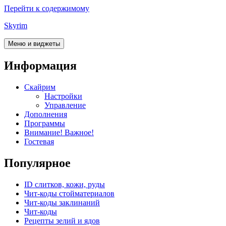
Перейти к содержимому
Skyrim
Меню и виджеты
Информация
Скайрим
Настройки
Управление
Дополнения
Программы
Внимание! Важное!
Гостевая
Популярное
ID слитков, кожи, руды
Чит-коды стойматериалов
Чит-коды заклинаний
Чит-коды
Рецепты зелий и ядов