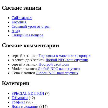
Свежие записи
Сайт закрыт
Кофейня
Cильный урон от стрел
Арад
Священная пещера
Свежие комментарии
cергей
к записи
Торговцы в маленьких городах
Александр
к записи
Любой NPC ваш спутник
cергей
к записи
Построй свой дом
Moder
к записи
Любой NPC ваш спутник
Сова
к записи
Любой NPC ваш спутник
Категории
SPECIAL EDITION
(7)
Геймплей
(12)
Графика
(96)
Дома и локации
(314)