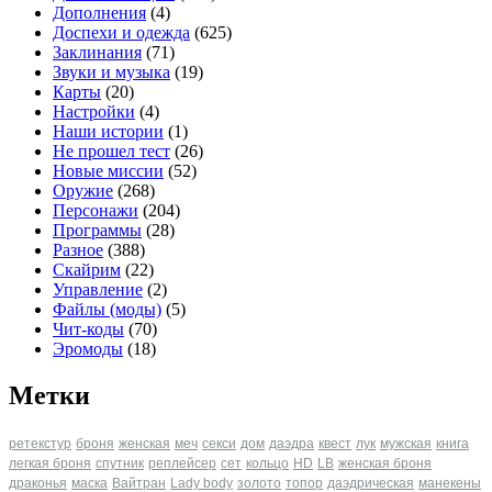
Дополнения
(4)
Доспехи и одежда
(625)
Заклинания
(71)
Звуки и музыка
(19)
Карты
(20)
Настройки
(4)
Наши истории
(1)
Не прошел тест
(26)
Новые миссии
(52)
Оружие
(268)
Персонажи
(204)
Программы
(28)
Разное
(388)
Скайрим
(22)
Управление
(2)
Файлы (моды)
(5)
Чит-коды
(70)
Эромоды
(18)
Метки
ретекстур
броня
женская
меч
секси
дом
даэдра
квест
лук
мужская
книга
легкая броня
спутник
реплейсер
сет
кольцо
HD
LB
женская броня
драконья
маска
Вайтран
Lady body
золото
топор
даэдрическая
манекены