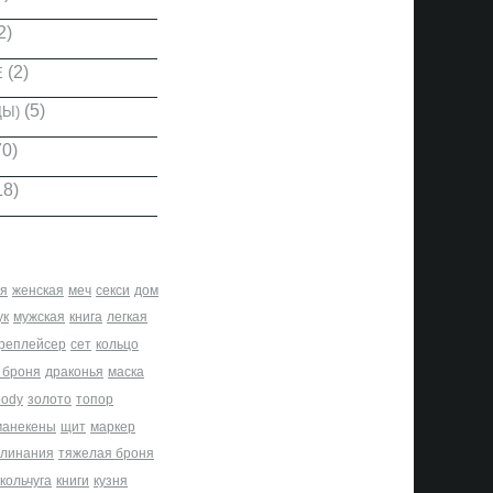
2)
(2)
Е
(5)
ДЫ)
0)
18)
я
женская
меч
секси
дом
ук
мужская
книга
легкая
реплейсер
сет
кольцо
 броня
драконья
маска
body
золото
топор
манекены
щит
маркер
клинания
тяжелая броня
кольчуга
книги
кузня