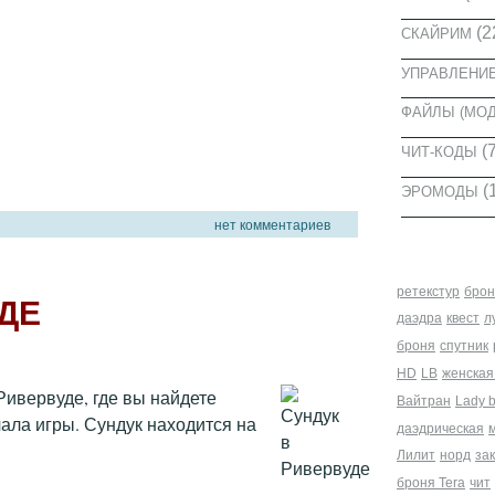
(2
СКАЙРИМ
УПРАВЛЕНИ
ФАЙЛЫ (МО
(7
ЧИТ-КОДЫ
(
ЭРОМОДЫ
нет комментариев
МЕТКИ
ретекстур
брон
ДЕ
даэдра
квест
л
броня
спутник
HD
LB
женская
Ривервуде, где вы найдете
Вайтран
Lady 
ала игры. Сундук находится на
даэдрическая
Лилит
норд
за
броня Tera
чит