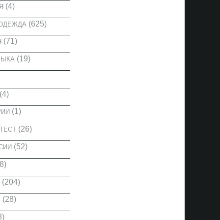
(4)
Я
(625)
 ОДЕЖДА
(71)
Я
(19)
ЗЫКА
(4)
(1)
РИИ
(26)
ТЕСТ
(52)
СИИ
8)
(204)
(28)
Ы
8)