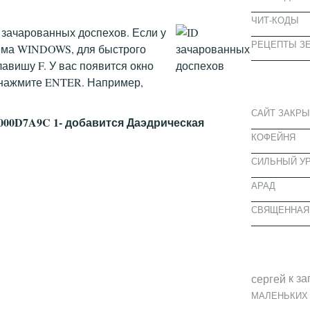
ЧИТ-КОДЫ
ы зачарованных доспехов. Если у
РЕЦЕПТЫ ЗЕ
ема WINDOWS, для быстрого
авишу F. У вас появится окно
СВЕЖИЕ З
и нажмите ENTER. Например,
САЙТ ЗАКРЫ
m 000D7A9C 1- добавится Даэдрическая
КОФЕЙНЯ
CИЛЬНЫЙ УР
АРАД
СВЯЩЕННАЯ
СВЕЖИЕ К
к за
cергей
МАЛЕНЬКИХ