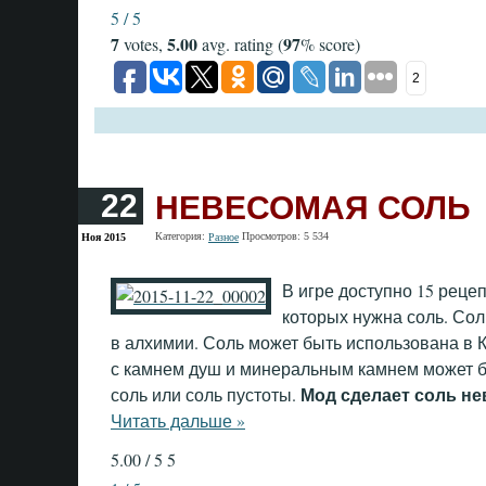
5 / 5
7
5.00
97
votes,
avg. rating (
% score)
2
НЕВЕСОМАЯ СОЛЬ
22
Категория:
Просмотров: 5 534
Ноя 2015
Разное
В игре доступно 15 реце
которых нужна соль. Со
в алхимии. Соль может быть использована в 
с камнем душ и минеральным камнем может б
Мод сделает соль не
соль или соль пустоты.
Читать дальше »
5.00 / 5
5