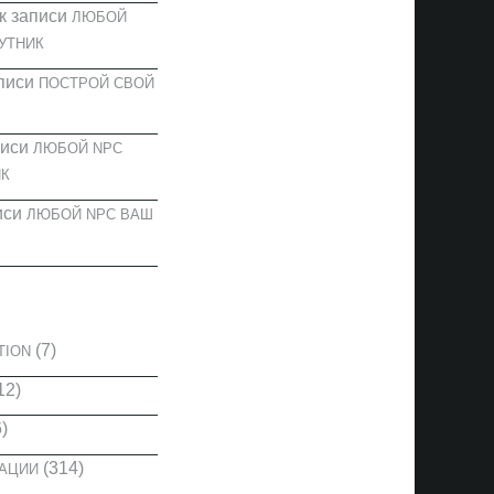
к записи
ЛЮБОЙ
УТНИК
писи
ПОСТРОЙ СВОЙ
писи
ЛЮБОЙ NPC
К
иси
ЛЮБОЙ NPC ВАШ
И
(7)
TION
12)
)
(314)
КАЦИИ