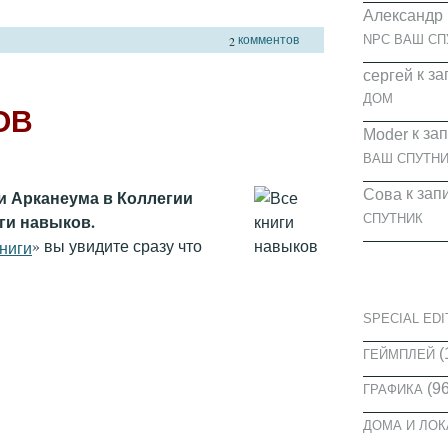
Александр
комментов
NPC ВАШ СП
2
к за
cергей
ДОМ
ОВ
к за
Moder
ВАШ СПУТНИ
к зап
Сова
и Арканеума в Коллегии
ги навыков.
СПУТНИК
» вы увидите сразу что
ниги
КАТЕГОРИ
SPECIAL EDI
(
ГЕЙМПЛЕЙ
(96
ГРАФИКА
ДОМА И ЛО