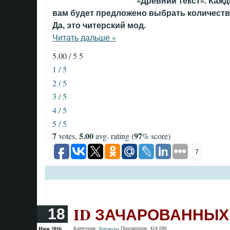
«Древний текст». Кажд
вам будет предложено выбрать количество с
Да, это читерский мод.
Читать дальше »
5.00 / 5
5
1 / 5
2 / 5
3 / 5
4 / 5
5 / 5
7
5.00
97
votes,
avg. rating (
% score)
7
ID ЗАЧАРОВАННЫХ
18
Категория:
Просмотров: 424 086
Июн 2016
Чит-коды