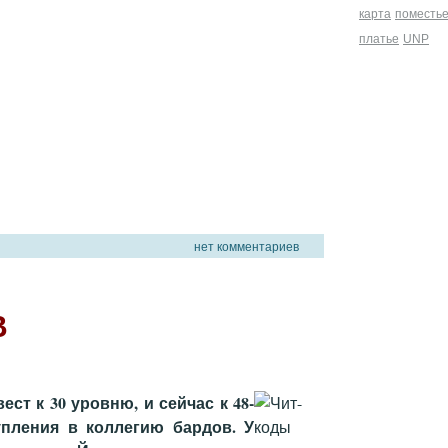
карта
поместь
платье
UNP
нет комментариев
В
ст к 30 уровню, и сейчас к 48-
упления в коллегию бардов. У