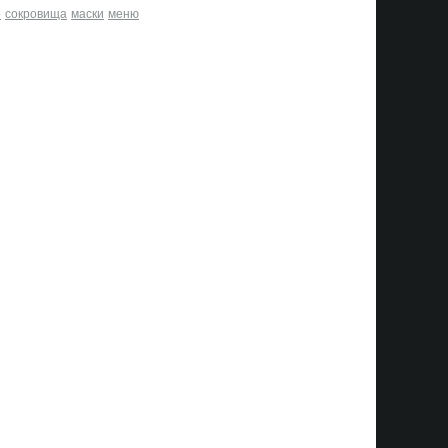
е
сокровища
маски
меню