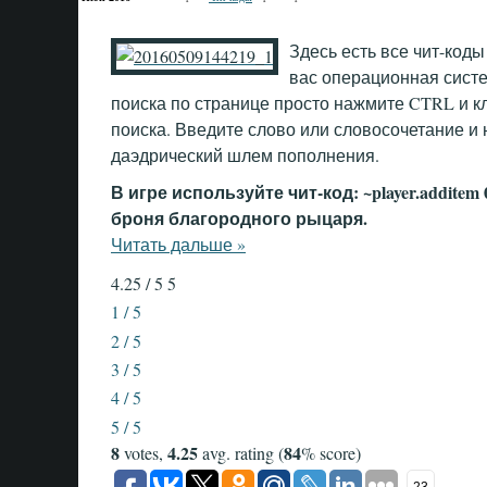
Здесь есть все чит-код
вас операционная сист
поиска по странице просто нажмите CTRL и кл
поиска. Введите слово или словосочетание 
даэдрический шлем пополнения.
В игре используйте чит-код: ~player.addite
броня благородного рыцаря.
Читать дальше »
4.25 / 5
5
1 / 5
2 / 5
3 / 5
4 / 5
5 / 5
8
4.25
84
votes,
avg. rating (
% score)