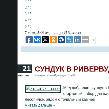
1 / 5
2 / 5
3 / 5
4 / 5
5 / 5
7
5.00
97
votes,
avg. rating (
% score)
1
СУНДУК В РИВЕРВУ
21
Категория:
Просмотров: 12 436
Июл 2013
Разное
Мод добавляет сундук в 
стартовый набор для нач
лесопилке, рядом с точильным камнем.
Читать дальше »