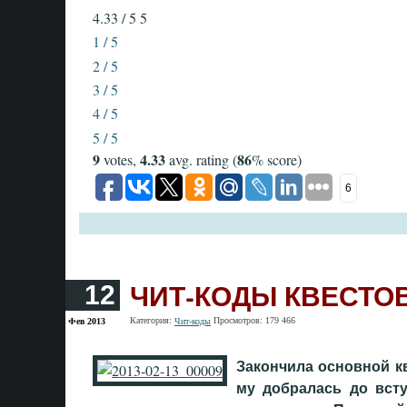
4.33 / 5
5
1 / 5
2 / 5
3 / 5
4 / 5
5 / 5
9
4.33
86
votes,
avg. rating (
% score)
6
ЧИТ-КОДЫ КВЕСТО
12
Категория:
Просмотров: 179 466
Фев 2013
Чит-коды
Закончила основной кве
му добралась до вст