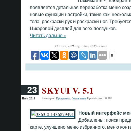
Нажимаете ~, набираете 
появляется детальная переработка меню соз
новые функции настройки, такие как: несколь
тела, раскраски рук и раскраски ног. Требуется 
Цифровой дисплей для всех ползунков.
Читать дальше »
27
votes,
2.59
avg. rating (
52
% score)
9
SKYUI V. 5.1
23
Категория:
,
Просмотров: 38 101
Июн 2016
Программы
Управление
Новый интерфейс мен
Добавлены: поиск предм
карте, улучшено меню избранного, меню конт