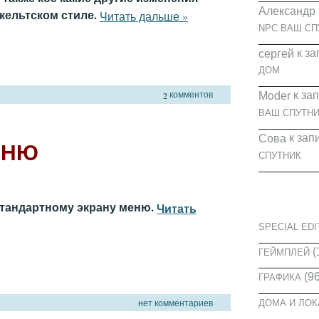
Александр
 кельтском стиле.
Читать дальше »
NPC ВАШ СП
к за
cергей
ДОМ
комментов
к за
2
Moder
ВАШ СПУТНИ
к зап
Сова
ЕНЮ
СПУТНИК
КАТЕГОРИ
тандартному экрану меню.
Читать
SPECIAL EDI
(
ГЕЙМПЛЕЙ
(96
ГРАФИКА
нет комментариев
ДОМА И ЛО