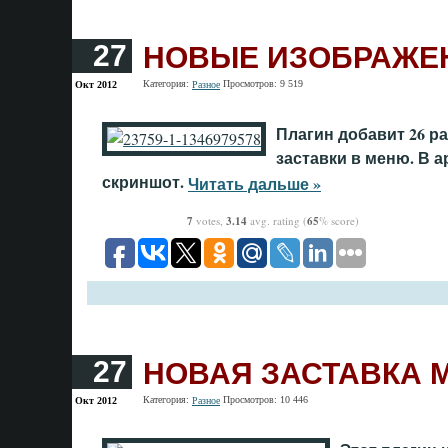
НОВЫЕ ИЗОБРАЖЕ
27
Категория:
Просмотров: 9 519
Окт 2012
Разное
Плагин добавит 26 р
заставки в меню. В 
скриншот.
Читать дальше »
7
votes,
3.14
avg. rating (
65
% score)
НОВАЯ ЗАСТАВКА 
27
Категория:
Просмотров: 10 446
Окт 2012
Разное