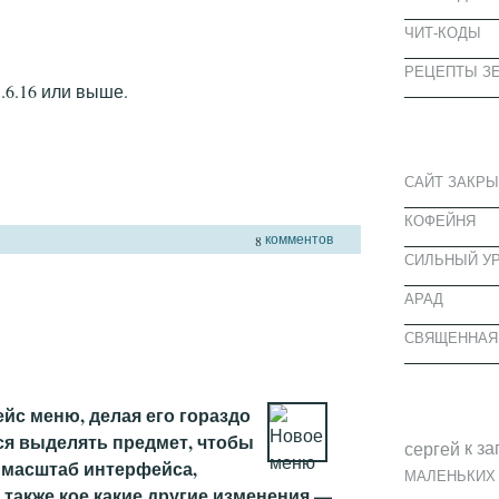
ЧИТ-КОДЫ
РЕЦЕПТЫ ЗЕ
.6.16 или выше.
СВЕЖИЕ З
САЙТ ЗАКРЫ
КОФЕЙНЯ
комментов
8
CИЛЬНЫЙ УР
АРАД
СВЯЩЕННАЯ
СВЕЖИЕ К
йс меню, делая его гораздо
ся выделять предмет, чтобы
к за
cергей
 масштаб интерфейса,
МАЛЕНЬКИХ
 также кое какие другие изменения —