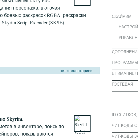
showracemenu. И у вас
ИНФОРМА
дания персонажа, включая
ко боевых раскрасок RGBA, раскраски
СКАЙРИМ
Skyrim Script Extender (SKSE).
НАСТРОЙ
УПРАВЛЕ
ДОПОЛНЕНИ
ПРОГРАММ
нет комментариев
ВНИМАНИЕ! 
ГОСТЕВАЯ
ПОПУЛЯРН
ID СЛИТКОВ,
ю Skyrim.
етов в инвентаре, поиск по
ЧИТ-КОДЫ 
ейнеров, показываются
ЧИТ-КОДЫ З