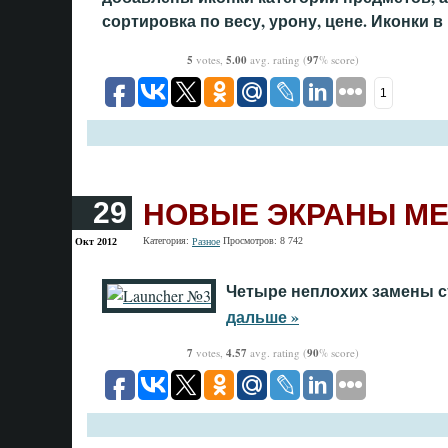
сортировка по весу, урону, цене. Иконки в
5
votes,
5.00
avg. rating (
97
% score)
1
НОВЫЕ ЭКРАНЫ М
29
Категория:
Просмотров: 8 742
Окт 2012
Разное
Четыре неплохих замены с
дальше »
7
votes,
4.57
avg. rating (
90
% score)