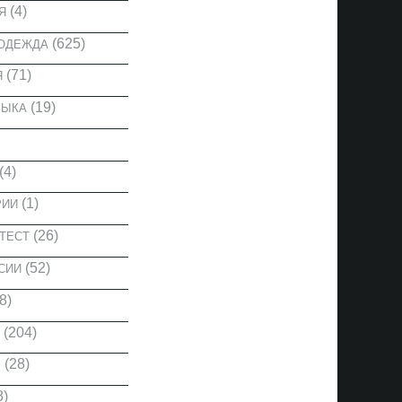
(4)
Я
(625)
 ОДЕЖДА
(71)
Я
(19)
ЗЫКА
(4)
(1)
РИИ
(26)
ТЕСТ
(52)
СИИ
8)
(204)
(28)
Ы
8)