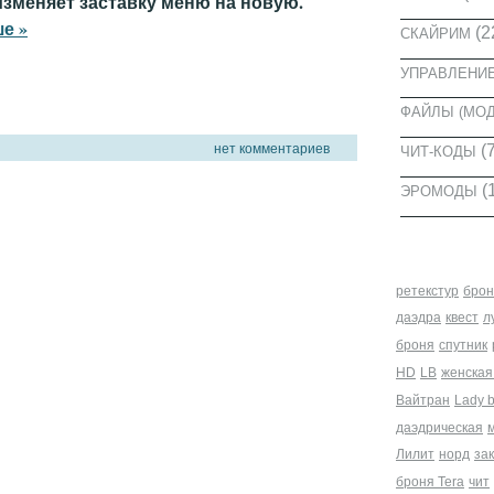
изменяет заставку меню на новую.
е »
(2
СКАЙРИМ
УПРАВЛЕНИ
ФАЙЛЫ (МО
нет комментариев
(7
ЧИТ-КОДЫ
(
ЭРОМОДЫ
МЕТКИ
ретекстур
брон
даэдра
квест
л
броня
спутник
HD
LB
женская
Вайтран
Lady 
даэдрическая
Лилит
норд
за
броня Tera
чит