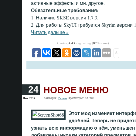
активные эффекты и мн. другое.
Обязательные требования:
1. Наличие SKSE версии 1.7.3.
2. Для работы SkyUI требуется Skyrim версии 1
Читать дальше »
7
votes,
4.43
avg. rating (
87
% score)
3
НОВОЕ МЕНЮ
24
Категория:
Просмотров: 13 900
Ноя 2012
Разное
Этот мод изменяет интерфе
удобней. Теперь не придёт
узнать всю информацию о нём, уменьшен
добавлены иконки категорий предметов, а