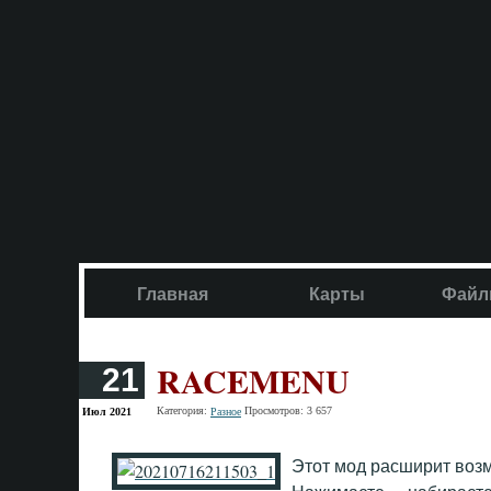
Главная
Карты
Файл
RACEMENU
21
Категория:
Просмотров: 3 657
Июл 2021
Разное
Этот мод расширит воз