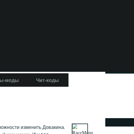
ы-моды
Чит-коды
можности изменить Довакина.