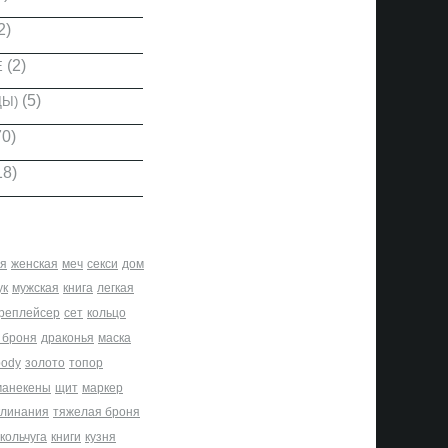
2)
(2)
Е
(5)
ДЫ)
0)
18)
я
женская
меч
секси
дом
ук
мужская
книга
легкая
реплейсер
сет
кольцо
 броня
драконья
маска
body
золото
топор
манекены
щит
маркер
клинания
тяжелая броня
кольчуга
книги
кузня