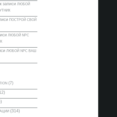
к записи
ЛЮБОЙ
УТНИК
писи
ПОСТРОЙ СВОЙ
писи
ЛЮБОЙ NPC
К
иси
ЛЮБОЙ NPC ВАШ
И
(7)
TION
12)
)
(314)
КАЦИИ