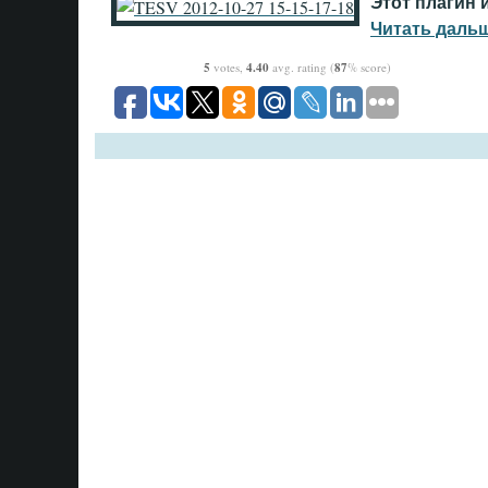
Этот плагин 
Читать дальш
5
votes,
4.40
avg. rating (
87
% score)