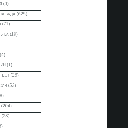
(4)
Я
(625)
 ОДЕЖДА
(71)
Я
(19)
ЗЫКА
(4)
(1)
РИИ
(26)
ТЕСТ
(52)
СИИ
8)
(204)
(28)
Ы
8)