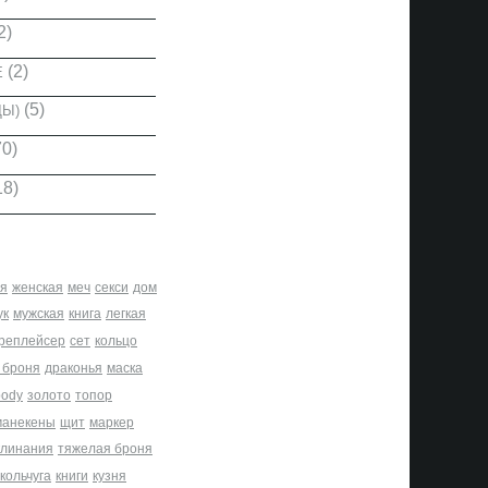
2)
(2)
Е
(5)
ДЫ)
0)
18)
я
женская
меч
секси
дом
ук
мужская
книга
легкая
реплейсер
сет
кольцо
 броня
драконья
маска
body
золото
топор
манекены
щит
маркер
клинания
тяжелая броня
кольчуга
книги
кузня