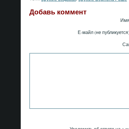
Добавь коммент
Имя
Е-майл (не публикуется)
Са
Уведомить об ответе на e-ma