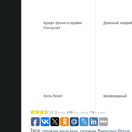
Крафт брони и оружия
Длинный эльфий
Dawnguard
Коса Лилит
Кровожадный
2
votes,
3.50
avg. rating (
74
% score)
Теги:
,
оружие ведьмак
оружие Вернона Роше