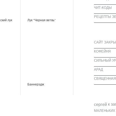
ЧИТ-КОДЫ
РЕЦЕПТЫ ЗЕ
ский лук
Лук "Черная ветвь"
СВЕЖИЕ З
САЙТ ЗАКРЫ
КОФЕЙНЯ
CИЛЬНЫЙ УР
АРАД
СВЯЩЕННАЯ
Баннерэдж
СВЕЖИЕ К
к за
cергей
МАЛЕНЬКИХ