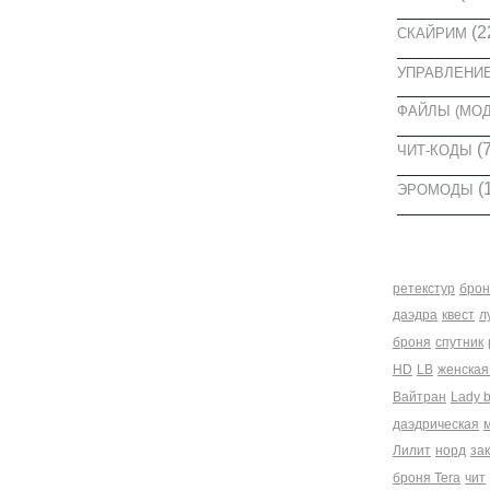
(2
СКАЙРИМ
УПРАВЛЕНИ
ФАЙЛЫ (МО
(7
ЧИТ-КОДЫ
(
ЭРОМОДЫ
МЕТКИ
ретекстур
брон
даэдра
квест
л
броня
спутник
HD
LB
женская
Вайтран
Lady 
даэдрическая
Лилит
норд
за
броня Tera
чит