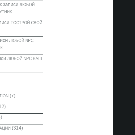
к записи
ЛЮБОЙ
УТНИК
писи
ПОСТРОЙ СВОЙ
писи
ЛЮБОЙ NPC
К
иси
ЛЮБОЙ NPC ВАШ
И
(7)
TION
12)
)
(314)
КАЦИИ