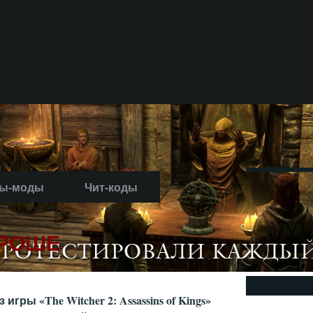
ы-моды
Чит-коды
 РОШЕ
ы «The Witcher 2: Assassins of Kings»