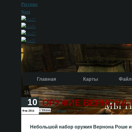
Previous
Next
Главная
Карты
Файл
>
> Оружие Вернона Роше
Skyrim
Оружие
ОРУЖИЕ ВЕРНОНА
10
Категория:
Просмотров: 8 771
Фев 2014
Оружие
Небольшой набор оружия Вернона Роше из игр