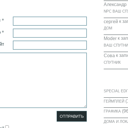
Александр
NPC ВАШ СП
 *
к за
cергей
ДОМ
 *
к за
Moder
йт
ВАШ СПУТНИ
к зап
Сова
СПУТНИК
КАТЕГОРИ
SPECIAL EDI
(
ГЕЙМПЛЕЙ
(96
ГРАФИКА
ДОМА И ЛО
il