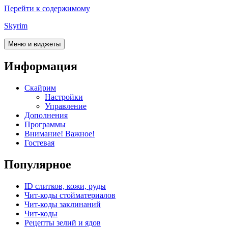
Перейти к содержимому
Skyrim
Меню и виджеты
Информация
Скайрим
Настройки
Управление
Дополнения
Программы
Внимание! Важное!
Гостевая
Популярное
ID слитков, кожи, руды
Чит-коды стойматериалов
Чит-коды заклинаний
Чит-коды
Рецепты зелий и ядов