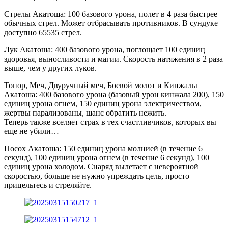
Стрелы Акатоша: 100 базового урона, полет в 4 раза быстрее
обычных стрел. Может отбрасывать противников. В сундуке
доступно 65535 стрел.
Лук Акатоша: 400 базового урона, поглощает 100 единиц
здоровья, выносливости и магии. Скорость натяжения в 2 раза
выше, чем у других луков.
Топор, Меч, Двуручный меч, Боевой молот и Кинжалы
Акатоша: 400 базового урона (базовый урон кинжала 200), 150
единиц урона огнем, 150 единиц урона электричеством,
жертвы парализованы, шанс обратить нежить.
Теперь также вселяет страх в тех счастливчиков, которых вы
еще не убили…
Посох Акатоша: 150 единиц урона молнией (в течение 6
секунд), 100 единиц урона огнем (в течение 6 секунд), 100
единиц урона холодом. Снаряд вылетает с невероятной
скоростью, больше не нужно упреждать цель, просто
прицельтесь и стреляйте.