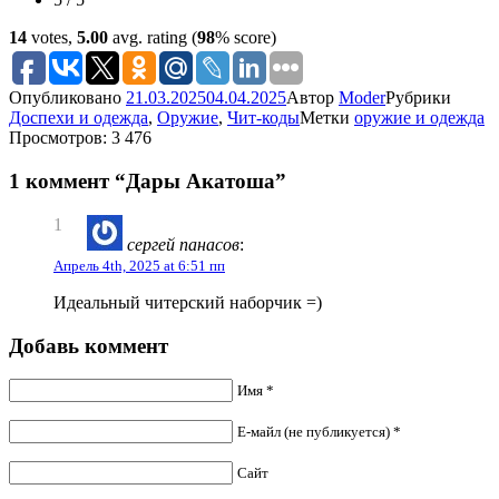
14
votes,
5.00
avg. rating (
98
% score)
Опубликовано
21.03.2025
04.04.2025
Автор
Moder
Рубрики
Доспехи и одежда
,
Оружие
,
Чит-коды
Метки
оружие и одежда
Просмотров: 3 476
1 коммент “Дары Акатоша”
1
cергей панасов
:
Апрель 4th, 2025 at 6:51 пп
Идеальный читерский наборчик =)
Добавь коммент
Имя *
Е-майл (не публикуется) *
Сайт