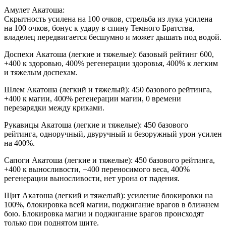
Амулет Акатоша:
Скрытность усилена на 100 очков, стрельба из лука усилена
на 100 очков, бонус к удару в спину Темного Братства,
владелец передвигается бесшумно и может дышать под водой.
Доспехи Акатоша (легкие и тяжелые): базовый рейтинг 600,
+400 к здоровью, 400% регенерации здоровья, 400% к легким
и тяжелым доспехам.
Шлем Акатоша (легкий и тяжелый): 450 базового рейтинга,
+400 к магии, 400% регенерации магии, 0 времени
перезарядки между криками.
Рукавицы Акатоша (легкие и тяжелые): 450 базового
рейтинга, одноручный, двуручный и безоружный урон усилен
на 400%.
Сапоги Акатоша (легкие и тяжелые): 450 базового рейтинга,
+400 к выносливости, +400 переносимого веса, 400%
регенерации выносливости, нет урона от падения.
Щит Акатоша (легкий и тяжелый): усиление блокировки на
100%, блокировка всей магии, поджигание врагов в ближнем
бою. Блокировка магии и поджигание врагов происходят
только при поднятом щите.