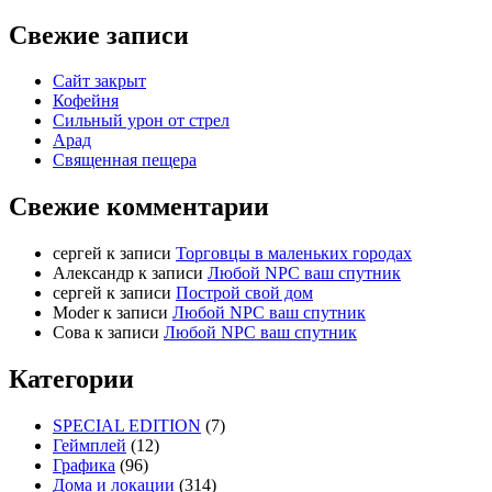
Свежие записи
Сайт закрыт
Кофейня
Cильный урон от стрел
Арад
Священная пещера
Свежие комментарии
cергей
к записи
Торговцы в маленьких городах
Александр
к записи
Любой NPC ваш спутник
cергей
к записи
Построй свой дом
Moder
к записи
Любой NPC ваш спутник
Сова
к записи
Любой NPC ваш спутник
Категории
SPECIAL EDITION
(7)
Геймплей
(12)
Графика
(96)
Дома и локации
(314)