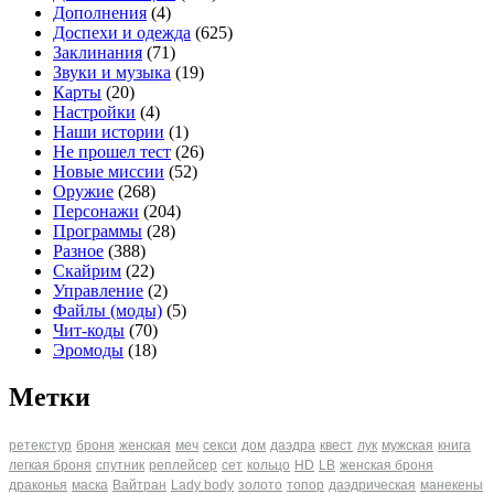
Дополнения
(4)
Доспехи и одежда
(625)
Заклинания
(71)
Звуки и музыка
(19)
Карты
(20)
Настройки
(4)
Наши истории
(1)
Не прошел тест
(26)
Новые миссии
(52)
Оружие
(268)
Персонажи
(204)
Программы
(28)
Разное
(388)
Скайрим
(22)
Управление
(2)
Файлы (моды)
(5)
Чит-коды
(70)
Эромоды
(18)
Метки
ретекстур
броня
женская
меч
секси
дом
даэдра
квест
лук
мужская
книга
легкая броня
спутник
реплейсер
сет
кольцо
HD
LB
женская броня
драконья
маска
Вайтран
Lady body
золото
топор
даэдрическая
манекены