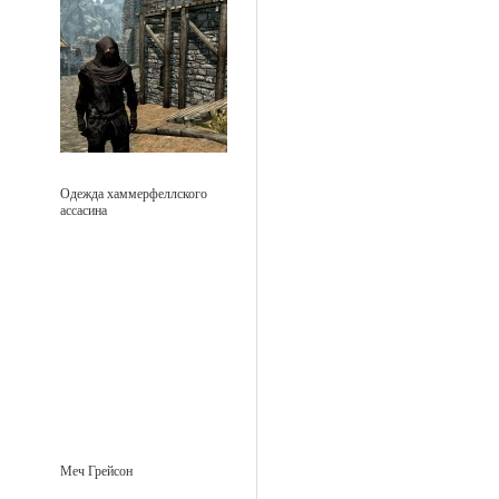
Одежда хаммерфеллского
ассасина
Меч Грейсон