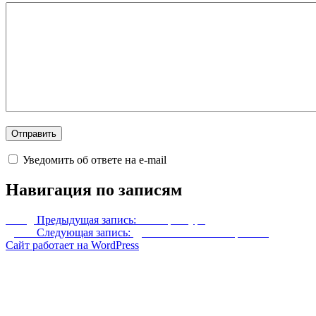
Уведомить об ответе на e-mail
Навигация по записям
Назад
Предыдущая запись:
Аватар Азура
Далее
Следующая запись:
Дьявольский Меч Вергилия
Сайт работает на WordPress