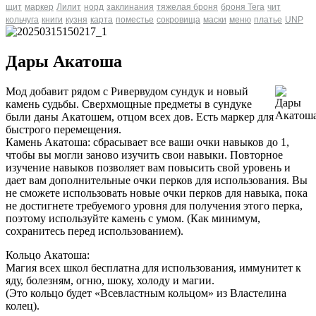
щит
маркер
Лилит
норд
заклинания
тяжелая броня
броня Tera
чит
кольчуга
книги
кузня
карта
поместье
сокровища
маски
меню
платье
UNP
Дары Акатоша
Мод добавит рядом с Ривервудом сундук и новый
камень судьбы. Сверхмощные предметы в сундуке
были даны Акатошем, отцом всех дов. Есть маркер для
быстрого перемещения.
Камень Акатоша: сбрасывает все ваши очки навыков до 1,
чтобы вы могли заново изучить свои навыки. Повторное
изучение навыков позволяет вам повысить свой уровень и
дает вам дополнительные очки перков для использования. Вы
не сможете использовать новые очки перков для навыка, пока
не достигнете требуемого уровня для получения этого перка,
поэтому используйте камень с умом. (Как минимум,
сохранитесь перед использованием).
Кольцо Акатоша:
Магия всех школ бесплатна для использования, иммунитет к
яду, болезням, огню, шоку, холоду и магии.
(Это кольцо будет «Всевластным кольцом» из Властелина
колец).