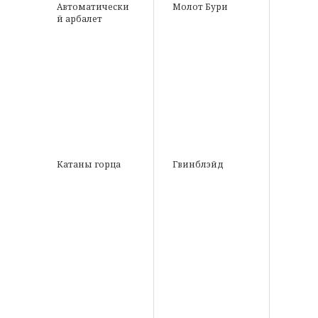
Автоматически
Молот Бури
й арбалет
Катаны горца
Гвинблэйд