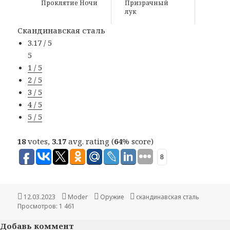
Проклятие Ночи
Призрачный
лук
Скандинавская сталь
3.17 / 5
5
1 / 5
2 / 5
3 / 5
4 / 5
5 / 5
18
votes,
3.17
avg. rating (
64
% score)
8
Опубликовано
12.03.2023
Автор
Moder
Рубрики
Оружие
Метки
скандинавская сталь
Просмотров: 1 461
Добавь коммент