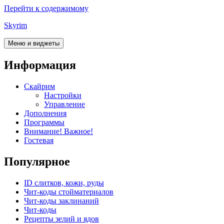
Перейти к содержимому
Skyrim
Меню и виджеты
Информация
Скайрим
Настройки
Управление
Дополнения
Программы
Внимание! Важное!
Гостевая
Популярное
ID слитков, кожи, руды
Чит-коды стойматериалов
Чит-коды заклинаний
Чит-коды
Рецепты зелий и ядов