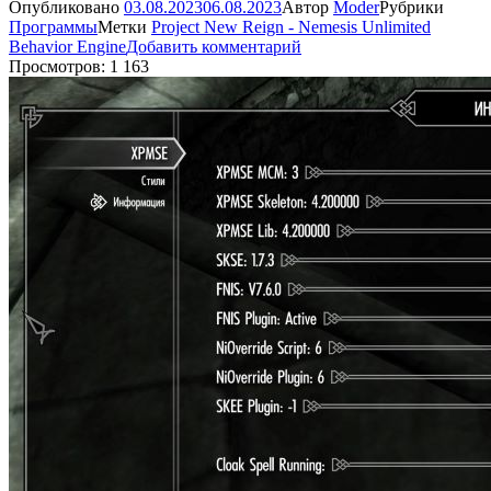
Опубликовано
03.08.2023
06.08.2023
Автор
Moder
Рубрики
Программы
Метки
Project New Reign - Nemesis Unlimited
Behavior Engine
Добавить комментарий
Просмотров: 1 163