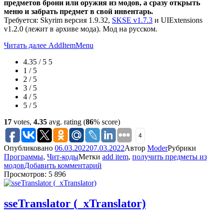
предметов брони или оружия из модов, а сразу открыть
меню и забрать предмет в свой инвентарь.
Требуется: Skyrim версия 1.9.32,
SKSE v1.7.3
и UIExtensions
v1.2.0 (лежит в архиве мода). Мод на русском.
Читать далее
AddItemMenu
4.35 / 5
5
1 / 5
2 / 5
3 / 5
4 / 5
5 / 5
17
votes,
4.35
avg. rating (
86
% score)
4
Опубликовано
06.03.2022
07.03.2022
Автор
Moder
Рубрики
Программы
,
Чит-коды
Метки
add item
,
получить предметы из
модов
Добавить комментарий
Просмотров: 5 896
sseTranslator (_xTranslator)