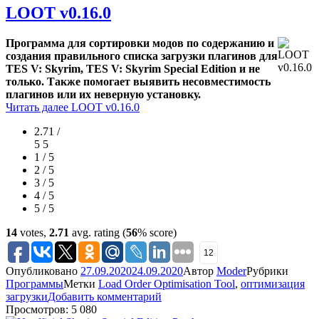
LOOT v0.16.0
Программа для сортировки модов по содержанию и
создания правильного списка загрузки плагинов для
TES V: Skyrim, TES V: Skyrim Special Edition и не
только. Также помогает выявить несовместимость
плагинов или их неверную установку.
Читать далее
LOOT v0.16.0
2.71 /
5
5
1 / 5
2 / 5
3 / 5
4 / 5
5 / 5
14
votes,
2.71
avg. rating (
56
% score)
12
Опубликовано
27.09.2020
24.09.2020
Автор
Moder
Рубрики
Программы
Метки
Load Order Optimisation Tool
,
оптимизация
загрузки
Добавить комментарий
Просмотров: 5 080