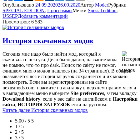
Опубликовано
24.09.2020
26.09.2020
Автор
Moder
Рубрики
SPECIAL EDITION
,
Программы
Метки
Spesial edition
,
USSEP
Добавить комментарий
Просмотров: 6 583
История скачанных модов
Сегодня мне надо было найти мод, который я
скачивала с нексуса. Дело было давно, название мода
не помню, что-то про dark. Поиск по сайту не помог,
слишком много модов нашлось (на 34 страницах). В общем,
оказывается вся история загрузок сохраняется и их можно
посмотреть. Если вы зарегистрированы на сайте
nexusmods.com, нажмите на аватарку в верхнем правом углу и
в выпадающем меню выберите
Site preferences
, затем вкладку
Download history
, если у вас сайт на английском и
Настройки
сайта
,
ИСТОРИЯ ЗАГРУЗОК
если на русском.
Читать далее
История скачанных модов
5.00 / 5
5
1 / 5
2 / 5
3 / 5