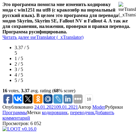
Это программа помогла мне изменить кодировку
мода с win1251 на utf8 (с кракозябр на нормальный
русский язык). В целом это программа для перевода
модов Skyrim, Skyrim SE, Fallout NV и Fallout 4. А так же
для сохранения, наложения, проверки и правки перевода.
Программа русифицирована.
Читать далее
sseTranslator (_xTranslator)
3.37 / 5
5
1 / 5
2 / 5
3 / 5
4 / 5
5 / 5
16
votes,
3.37
avg. rating (
68
% score)
10
Опубликовано
24.01.2021
09.01.2021
Автор
Moder
Рубрики
Программы
Метки
кодировщик
,
переводчик
Добавить
комментарий
Просмотров: 6 052