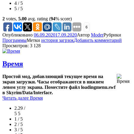
4 / 5
5 / 5
2
votes,
5.00
avg. rating (
94
% score)
6
Опубликовано
06.09.2020
17.09.2020
Автор
Moder
Рубрики
Программы
Метки
история загрзок
Добавить комментарий
Просмотров: 3 128
Время
Простой мод, добавляющий текущее время на
экран загрузки. Часы отображаются в нижнем
левом углу экрана. Поместите файл loadingmenu.swf
в Skyrim/Data/Interface.
Читать далее
Время
2.29 /
5
5
1 / 5
2 / 5
3 / 5