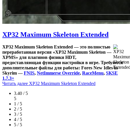
XP32 Maximum Skeleton Extended
XP32 Maximum Skeleton Extended — это полностью
переработанная версия «XP32 Maximum Skeleton —
XPMS» для плагинов физики HDT,
предоставляющая функции настройки в игре. Требуются
дополнительные файлы для работы: Fores New Idles in
Skyrim —
FNIS
,
NetImmerse Override
,
RaceMenu
,
SKSE
1.7.3+
Читать далее
XP32 Maximum Skeleton Extended
3.40 / 5
5
1 / 5
2 / 5
3 / 5
4 / 5
5 / 5