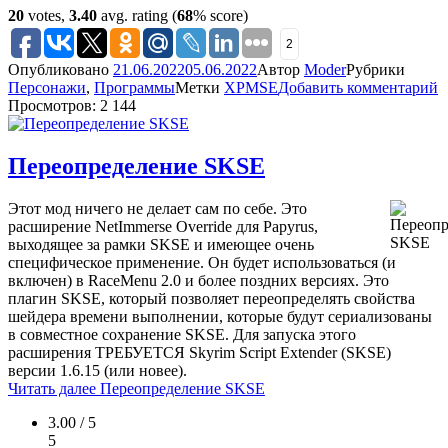
20
votes,
3.40
avg. rating (
68
% score)
2
Опубликовано
21.06.2022
05.06.2022
Автор
Moder
Рубрики
Персонажи
,
Программы
Метки
XPMSE
Добавить комментарий
Просмотров: 2 144
Переопределение SKSE
Этот мод ничего не делает сам по себе. Это
расширение NetImmerse Override для Papyrus,
выходящее за рамки SKSE и имеющее очень
специфическое применение. Он будет использоваться (и
включен) в RaceMenu 2.0 и более поздних версиях. Это
плагин SKSE, который позволяет переопределять свойства
шейдера времени выполнении, которые будут сериализованы
в совместное сохранение SKSE. Для запуска этого
расширения ТРЕБУЕТСЯ Skyrim Script Extender (SKSE)
версии 1.6.15 (или новее).
Читать далее
Переопределение SKSE
3.00 / 5
5