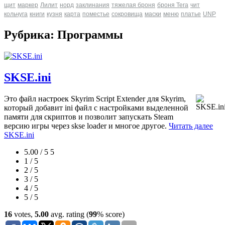
щит
маркер
Лилит
норд
заклинания
тяжелая броня
броня Tera
чит
кольчуга
книги
кузня
карта
поместье
сокровища
маски
меню
платье
UNP
Рубрика: Программы
SKSE.ini
Это файл настроек Skyrim Script Extender для Skyrim,
который добавит ini файл с настройками выделенной
памяти для скриптов и позволит запускать Steam
версию игры через skse loader и многое другое.
Читать далее
SKSE.ini
5.00 / 5
5
1 / 5
2 / 5
3 / 5
4 / 5
5 / 5
16
votes,
5.00
avg. rating (
99
% score)