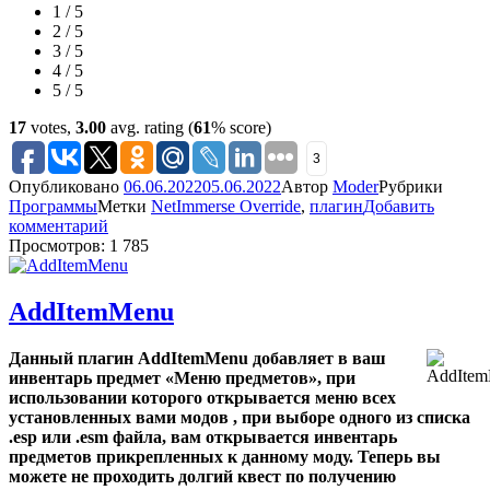
1 / 5
2 / 5
3 / 5
4 / 5
5 / 5
17
votes,
3.00
avg. rating (
61
% score)
3
Опубликовано
06.06.2022
05.06.2022
Автор
Moder
Рубрики
Программы
Метки
NetImmerse Override
,
плагин
Добавить
комментарий
Просмотров: 1 785
AddItemMenu
Данный плагин AddItemMenu добавляет в ваш
инвентарь предмет «Меню предметов», при
использовании которого открывается меню всех
установленных вами модов , при выборе одного из списка
.esp или .esm файла, вам открывается инвентарь
предметов прикрепленных к данному моду. Теперь вы
можете не проходить долгий квест по получению