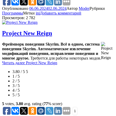
Опубликовано
06.06.2024
02.06.2024
Автор
Moder
Рубрики
Программы
Метки
ini
Добавить комментарий
Просмотров: 2 782
Project New Reign
Фреймворк поведения Skyrim. Всё в одном, система
поведения Skyrim. Автоматическое извлечение
модификаций поведения, исправление поведения и
многое другое.
Требуется для работы некоторых модов.
Читать далее
Project New Reign
3.80 / 5
5
1 / 5
2 / 5
3 / 5
4 / 5
5 / 5
5
votes,
3.80
avg. rating (
77
% score)
1