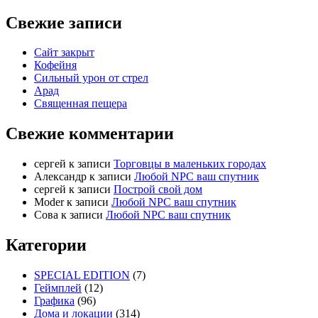
Свежие записи
Сайт закрыт
Кофейня
Cильный урон от стрел
Арад
Священная пещера
Свежие комментарии
cергей
к записи
Торговцы в маленьких городах
Александр
к записи
Любой NPC ваш спутник
cергей
к записи
Построй свой дом
Moder
к записи
Любой NPC ваш спутник
Сова
к записи
Любой NPC ваш спутник
Категории
SPECIAL EDITION
(7)
Геймплей
(12)
Графика
(96)
Дома и локации
(314)