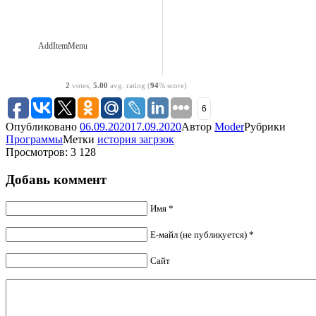
AddItemMenu
2
votes,
5.00
avg. rating (
94
% score)
6
Опубликовано
06.09.2020
17.09.2020
Автор
Moder
Рубрики
Программы
Метки
история загрзок
Просмотров: 3 128
Добавь коммент
Имя *
Е-майл (не публикуется) *
Сайт