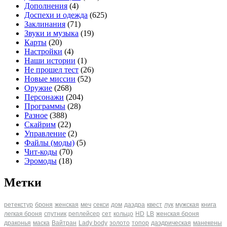
Дополнения
(4)
Доспехи и одежда
(625)
Заклинания
(71)
Звуки и музыка
(19)
Карты
(20)
Настройки
(4)
Наши истории
(1)
Не прошел тест
(26)
Новые миссии
(52)
Оружие
(268)
Персонажи
(204)
Программы
(28)
Разное
(388)
Скайрим
(22)
Управление
(2)
Файлы (моды)
(5)
Чит-коды
(70)
Эромоды
(18)
Метки
ретекстур
броня
женская
меч
секси
дом
даэдра
квест
лук
мужская
книга
легкая броня
спутник
реплейсер
сет
кольцо
HD
LB
женская броня
драконья
маска
Вайтран
Lady body
золото
топор
даэдрическая
манекены