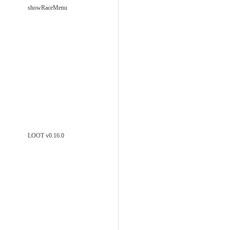
showRaceMenu
LOOT v0.16.0