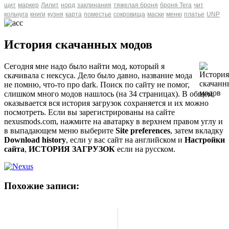
щит
маркер
Лилит
норд
заклинания
тяжелая броня
броня Tera
чит
кольчуга
книги
кузня
карта
поместье
сокровища
маски
меню
платье
UNP
История скачанных модов
Сегодня мне надо было найти мод, который я
скачивала с нексуса. Дело было давно, название мода
не помню, что-то про dark. Поиск по сайту не помог,
слишком много модов нашлось (на 34 страницах). В общем,
оказывается вся история загрузок сохраняется и их можно
посмотреть. Если вы зарегистрированы на сайте
nexusmods.com, нажмите на аватарку в верхнем правом углу и
в выпадающем меню выберите
Site preferences
, затем вкладку
Download history
, если у вас сайт на английском и
Настройки
сайта
,
ИСТОРИЯ ЗАГРУЗОК
если на русском.
Похожие записи: