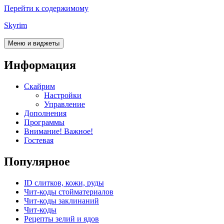
Перейти к содержимому
Skyrim
Меню и виджеты
Информация
Скайрим
Настройки
Управление
Дополнения
Программы
Внимание! Важное!
Гостевая
Популярное
ID слитков, кожи, руды
Чит-коды стойматериалов
Чит-коды заклинаний
Чит-коды
Рецепты зелий и ядов