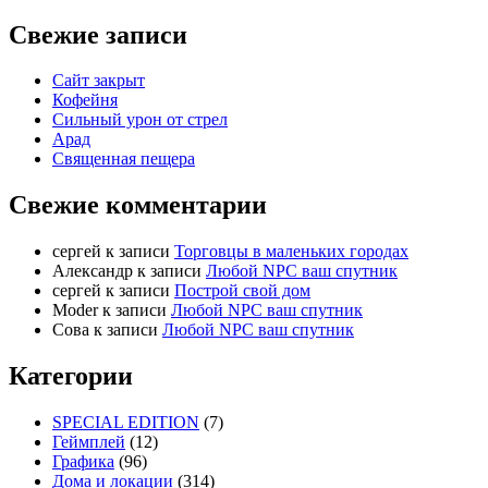
Свежие записи
Сайт закрыт
Кофейня
Cильный урон от стрел
Арад
Священная пещера
Свежие комментарии
cергей
к записи
Торговцы в маленьких городах
Александр
к записи
Любой NPC ваш спутник
cергей
к записи
Построй свой дом
Moder
к записи
Любой NPC ваш спутник
Сова
к записи
Любой NPC ваш спутник
Категории
SPECIAL EDITION
(7)
Геймплей
(12)
Графика
(96)
Дома и локации
(314)