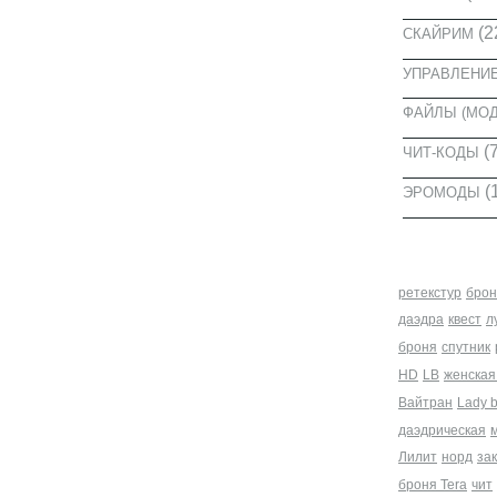
(2
СКАЙРИМ
УПРАВЛЕНИ
ФАЙЛЫ (МО
(7
ЧИТ-КОДЫ
(
ЭРОМОДЫ
МЕТКИ
ретекстур
брон
даэдра
квест
л
броня
спутник
HD
LB
женская
Вайтран
Lady 
даэдрическая
Лилит
норд
за
броня Tera
чит