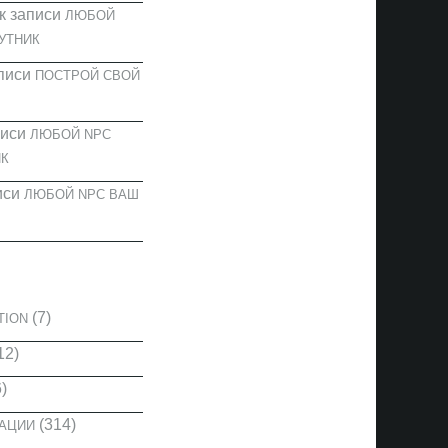
к записи
ЛЮБОЙ
УТНИК
писи
ПОСТРОЙ СВОЙ
писи
ЛЮБОЙ NPC
К
иси
ЛЮБОЙ NPC ВАШ
И
(7)
TION
12)
)
(314)
КАЦИИ