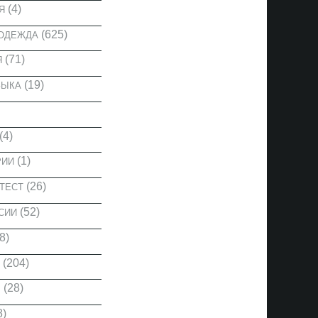
(4)
Я
(625)
 ОДЕЖДА
(71)
Я
(19)
ЗЫКА
(4)
(1)
РИИ
(26)
ТЕСТ
(52)
СИИ
8)
(204)
(28)
Ы
8)