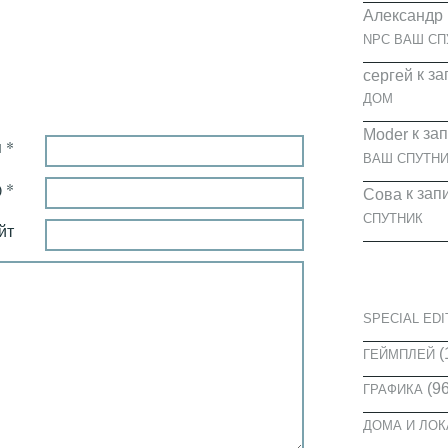
Александр
NPC ВАШ СП
к за
cергей
ДОМ
к за
Moder
 *
ВАШ СПУТНИ
 *
к зап
Сова
СПУТНИК
йт
КАТЕГОРИ
SPECIAL EDI
(
ГЕЙМПЛЕЙ
(96
ГРАФИКА
ДОМА И ЛО