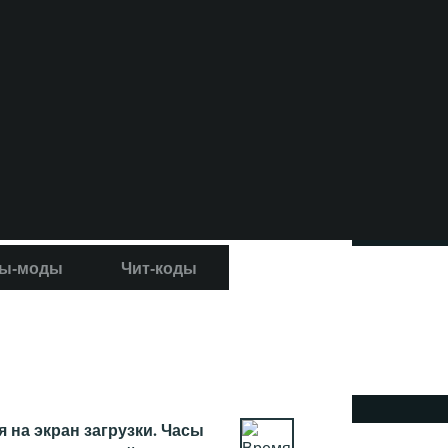
ы-моды
Чит-коды
на экран загрузки. Часы