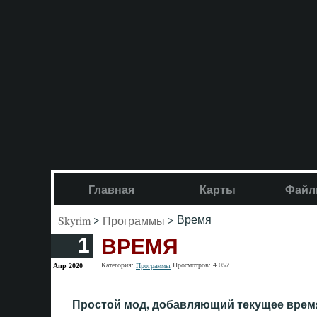
Главная
Карты
Файл
>
> Время
Skyrim
Программы
ВРЕМЯ
1
Категория:
Просмотров: 4 057
Апр 2020
Программы
Простой мод, добавляющий текущее время 