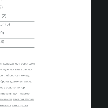
2)
(2)
Е
(5)
ДЫ)
0)
18)
я
женская
меч
секси
дом
ук
мужская
книга
легкая
реплейсер
сет
кольцо
 броня
драконья
маска
body
золото
топор
манекены
щит
маркер
клинания
тяжелая броня
кольчуга
книги
кузня