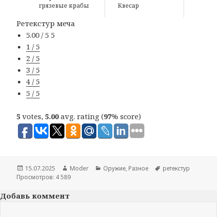
грязевые крабы
Квесар
Ретекстур меча
5.00 / 5
5
1 / 5
2 / 5
3 / 5
4 / 5
5 / 5
5
votes,
5.00
avg. rating (
97
% score)
Опубликовано
15.07.2025
Автор
Moder
Рубрики
Оружие
,
Разное
Метки
ретекстур
Просмотров: 4 589
Добавь коммент