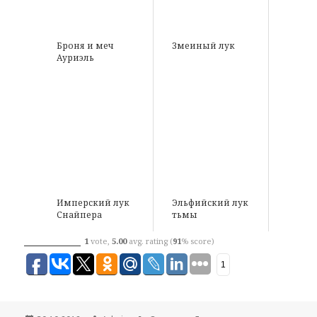
Броня и меч
Змеиный лук
Ауриэль
Имперский лук
Эльфийский лук
Снайпера
тьмы
1
vote,
5.00
avg. rating (
91
% score)
1