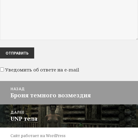
Уведомить об ответе на e-mail
Навигация
НАЗАД
по
Броня темного возмездия
Предыдущая
записям
запись:
ДАЛЕЕ
UNP тела
Следующая
запись:
Сайт работает на WordPress