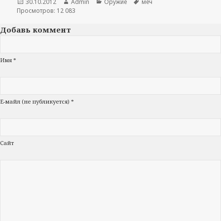
Опубликовано
30.10.2012
Автор
Admin
Рубрики
Оружие
Метки
меч
Просмотров: 12 083
Добавь коммент
Имя *
Е-майл (не публикуется) *
Сайт