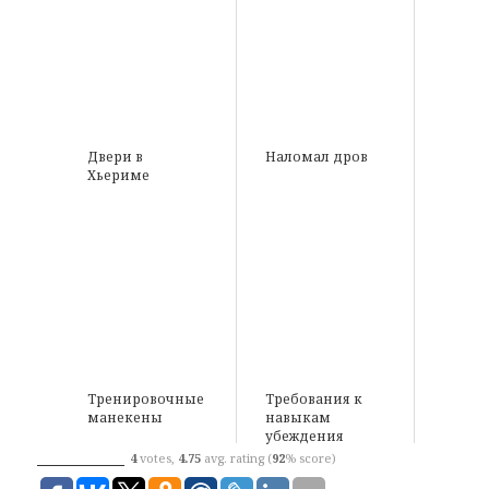
Двери в
Наломал дров
Хьериме
Тренировочные
Требования к
манекены
навыкам
убеждения
4
votes,
4.75
avg. rating (
92
% score)