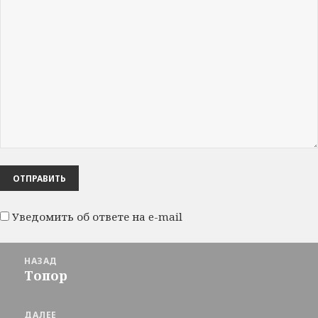
Уведомить об ответе на e-mail
Навигация
НАЗАД
по
Топор
Предыдущая
записям
запись:
ДАЛЕЕ