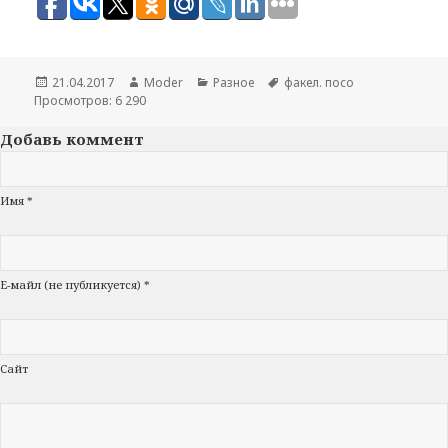
Опубликовано
21.04.2017
Автор
Moder
Рубрики
Разное
Метки
факел. посо
Просмотров: 6 290
Добавь коммент
Имя *
Е-майл (не публикуется) *
Сайт