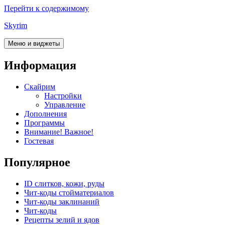
Перейти к содержимому
Skyrim
Меню и виджеты
Информация
Скайрим
Настройки
Управление
Дополнения
Программы
Внимание! Важное!
Гостевая
Популярное
ID слитков, кожи, руды
Чит-коды стойматериалов
Чит-коды заклинаний
Чит-коды
Рецепты зелий и ядов