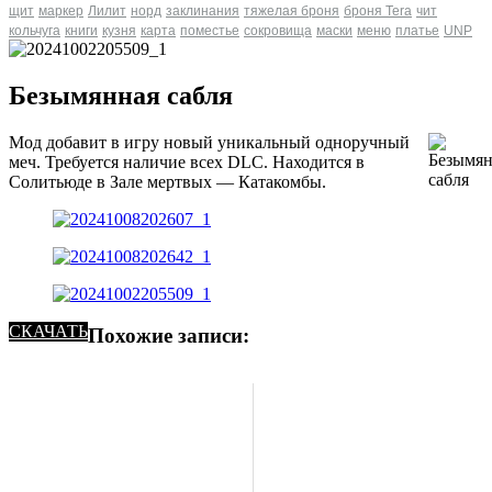
щит
маркер
Лилит
норд
заклинания
тяжелая броня
броня Tera
чит
кольчуга
книги
кузня
карта
поместье
сокровища
маски
меню
платье
UNP
Безымянная сабля
Мод добавит в игру новый уникальный одноручный
меч. Требуется наличие всех DLC. Находится в
Солитьюде в Зале мертвых — Катакомбы.
СКАЧАТЬ
Похожие записи: