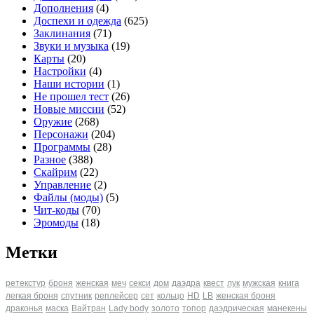
Дополнения
(4)
Доспехи и одежда
(625)
Заклинания
(71)
Звуки и музыка
(19)
Карты
(20)
Настройки
(4)
Наши истории
(1)
Не прошел тест
(26)
Новые миссии
(52)
Оружие
(268)
Персонажи
(204)
Программы
(28)
Разное
(388)
Скайрим
(22)
Управление
(2)
Файлы (моды)
(5)
Чит-коды
(70)
Эромоды
(18)
Метки
ретекстур
броня
женская
меч
секси
дом
даэдра
квест
лук
мужская
книга
легкая броня
спутник
реплейсер
сет
кольцо
HD
LB
женская броня
драконья
маска
Вайтран
Lady body
золото
топор
даэдрическая
манекены