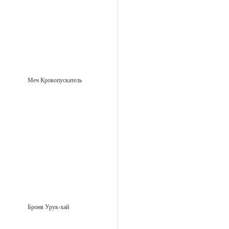
Меч Кровопускатель
Броня Урук-хай