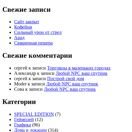
Свежие записи
Сайт закрыт
Кофейня
Cильный урон от стрел
Арад
Священная пещера
Свежие комментарии
cергей
к записи
Торговцы в маленьких городах
Александр
к записи
Любой NPC ваш спутник
cергей
к записи
Построй свой дом
Moder
к записи
Любой NPC ваш спутник
Сова
к записи
Любой NPC ваш спутник
Категории
SPECIAL EDITION
(7)
Геймплей
(12)
Графика
(96)
Дома и локации
(314)