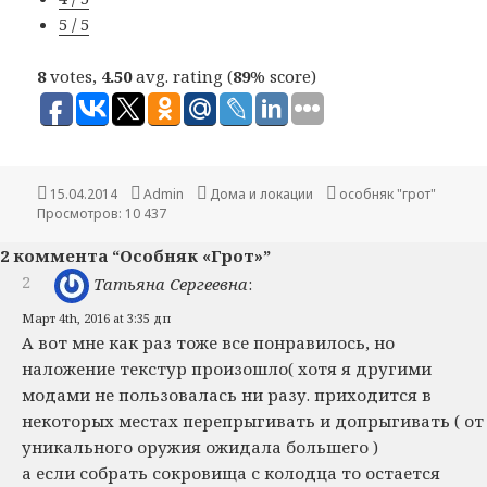
5 / 5
8
votes,
4.50
avg. rating (
89
% score)
Опубликовано
15.04.2014
Автор
Admin
Рубрики
Дома и локации
Метки
особняк "грот"
Просмотров: 10 437
2 коммента “Особняк «Грот»”
2
Татьяна Сергеевна
:
Март 4th, 2016 at 3:35 дп
А вот мне как раз тоже все понравилось, но
наложение текстур произошло( хотя я другими
модами не пользовалась ни разу. приходится в
некоторых местах перепрыгивать и допрыгивать ( от
уникального оружия ожидала большего )
а если собрать сокровища с колодца то остается