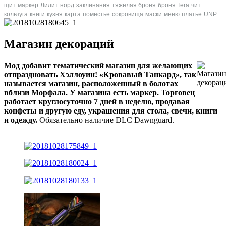
щит
маркер
Лилит
норд
заклинания
тяжелая броня
броня Tera
чит
кольчуга
книги
кузня
карта
поместье
сокровища
маски
меню
платье
UNP
Магазин декораций
Мод добавит тематический магазин для желающих
отпраздновать Хэллоуин! «Кровавый Танкард», так
называется магазин, расположенный в болотах
вблизи Морфала. У магазина есть маркер. Торговец
работает круглосуточно 7 дней в неделю, продавая
конфеты и другую еду, украшения для стола, свечи, книги
и одежду.
Обязательно наличие DLC Dawnguard.