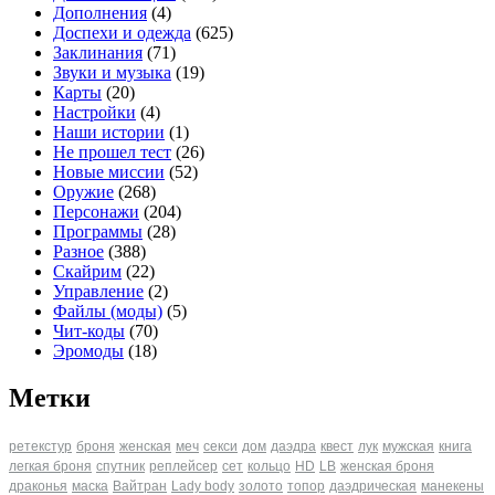
Дополнения
(4)
Доспехи и одежда
(625)
Заклинания
(71)
Звуки и музыка
(19)
Карты
(20)
Настройки
(4)
Наши истории
(1)
Не прошел тест
(26)
Новые миссии
(52)
Оружие
(268)
Персонажи
(204)
Программы
(28)
Разное
(388)
Скайрим
(22)
Управление
(2)
Файлы (моды)
(5)
Чит-коды
(70)
Эромоды
(18)
Метки
ретекстур
броня
женская
меч
секси
дом
даэдра
квест
лук
мужская
книга
легкая броня
спутник
реплейсер
сет
кольцо
HD
LB
женская броня
драконья
маска
Вайтран
Lady body
золото
топор
даэдрическая
манекены