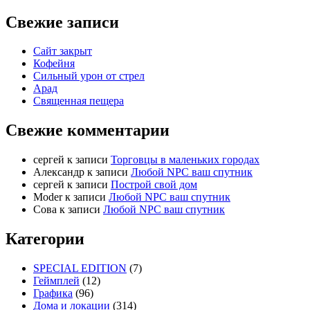
Свежие записи
Сайт закрыт
Кофейня
Cильный урон от стрел
Арад
Священная пещера
Свежие комментарии
cергей
к записи
Торговцы в маленьких городах
Александр
к записи
Любой NPC ваш спутник
cергей
к записи
Построй свой дом
Moder
к записи
Любой NPC ваш спутник
Сова
к записи
Любой NPC ваш спутник
Категории
SPECIAL EDITION
(7)
Геймплей
(12)
Графика
(96)
Дома и локации
(314)