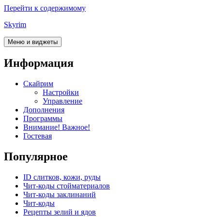
Перейти к содержимому
Skyrim
Меню и виджеты
Информация
Скайрим
Настройки
Управление
Дополнения
Программы
Внимание! Важное!
Гостевая
Популярное
ID слитков, кожи, руды
Чит-коды стойматериалов
Чит-коды заклинаний
Чит-коды
Рецепты зелий и ядов