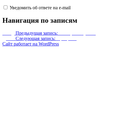
Уведомить об ответе на e-mail
Навигация по записям
Назад
Предыдущая запись:
Кольца и амулеты
Далее
Следующая запись:
Призраки
Сайт работает на WordPress