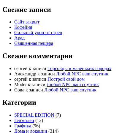
Свежие записи
Сайт закрыт
Кофейня
Cильный урон от стрел
Арад
Священная пещера
Свежие комментарии
cергей
к записи
Торговцы в маленьких городах
Александр
к записи
Любой NPC ваш спутник
cергей
к записи
Построй свой дом
Moder
к записи
Любой NPC ваш спутник
Сова
к записи
Любой NPC ваш спутник
Категории
SPECIAL EDITION
(7)
Геймплей
(12)
Графика
(96)
Дома и локации
(314)