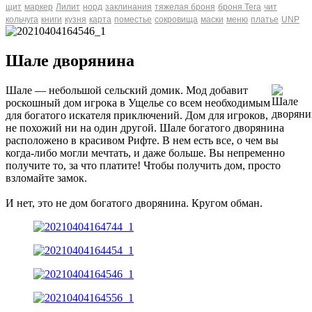
щит
маркер
Лилит
норд
заклинания
тяжелая броня
броня Tera
чит
кольчуга
книги
кузня
карта
поместье
сокровища
маски
меню
платье
UNP
Шале дворянина
Шале — небольшой сельский домик. Мод добавит
роскошный дом игрока в Ущелье со всем необходимым
для богатого искателя приключений. Дом для игроков,
не похожий ни на один другой. Шале богатого дворянина
расположено в красивом Рифте. В нем есть все, о чем вы
когда-либо могли мечтать, и даже больше. Вы непременно
получите то, за что платите! Чтобы получить дом, просто
взломайте замок.
И нет, это не дом богатого дворянина. Кругом обман.