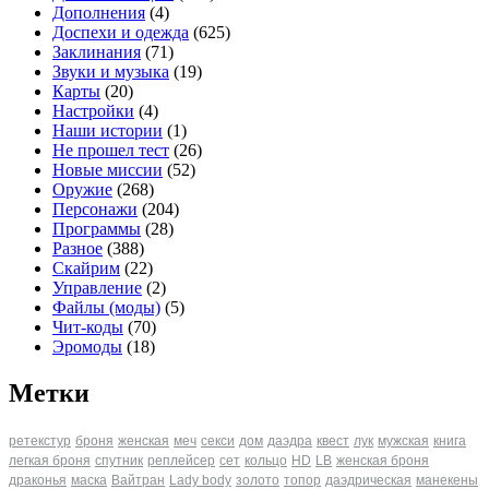
Дополнения
(4)
Доспехи и одежда
(625)
Заклинания
(71)
Звуки и музыка
(19)
Карты
(20)
Настройки
(4)
Наши истории
(1)
Не прошел тест
(26)
Новые миссии
(52)
Оружие
(268)
Персонажи
(204)
Программы
(28)
Разное
(388)
Скайрим
(22)
Управление
(2)
Файлы (моды)
(5)
Чит-коды
(70)
Эромоды
(18)
Метки
ретекстур
броня
женская
меч
секси
дом
даэдра
квест
лук
мужская
книга
легкая броня
спутник
реплейсер
сет
кольцо
HD
LB
женская броня
драконья
маска
Вайтран
Lady body
золото
топор
даэдрическая
манекены