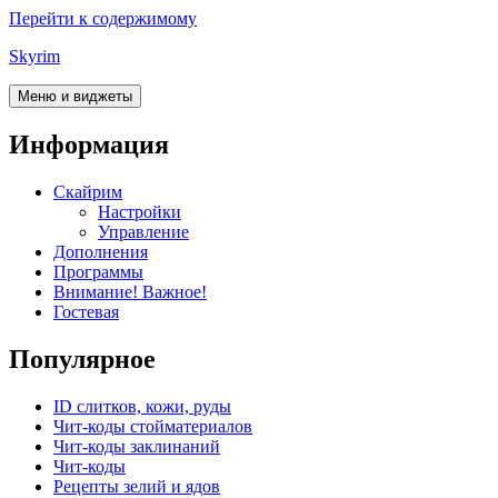
Перейти к содержимому
Skyrim
Меню и виджеты
Информация
Скайрим
Настройки
Управление
Дополнения
Программы
Внимание! Важное!
Гостевая
Популярное
ID слитков, кожи, руды
Чит-коды стойматериалов
Чит-коды заклинаний
Чит-коды
Рецепты зелий и ядов