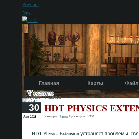
Previous
Next
Главная
Карты
Файл
>
> HDT Physics Extensions
Skyrim
Разное
HDT PHYSICS EXTE
30
Категория:
Просмотров: 3 390
Апр 2021
Разное
HDT Physics Extension устраняет проблемы, св