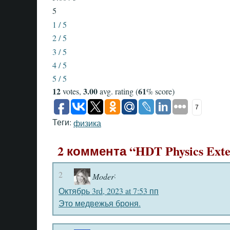
5
1 / 5
2 / 5
3 / 5
4 / 5
5 / 5
12
3.00
61
votes,
avg. rating (
% score)
7
Теги:
физика
2 коммента “HDT Physics Exte
2
:
Moder
Октябрь 3rd, 2023 at 7:53 пп
Это медвежья броня.