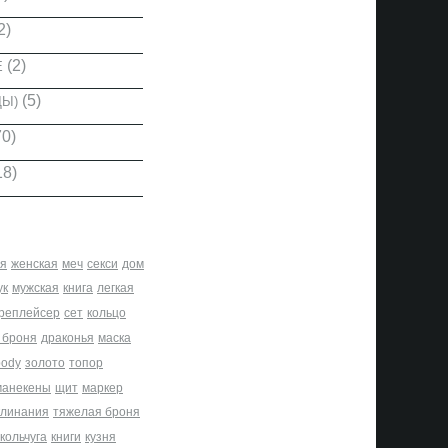
2)
(2)
Е
(5)
ДЫ)
0)
18)
я
женская
меч
секси
дом
ук
мужская
книга
легкая
реплейсер
сет
кольцо
 броня
драконья
маска
body
золото
топор
манекены
щит
маркер
клинания
тяжелая броня
кольчуга
книги
кузня