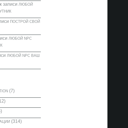
к записи
ЛЮБОЙ
УТНИК
писи
ПОСТРОЙ СВОЙ
писи
ЛЮБОЙ NPC
К
иси
ЛЮБОЙ NPC ВАШ
И
(7)
TION
12)
)
(314)
КАЦИИ