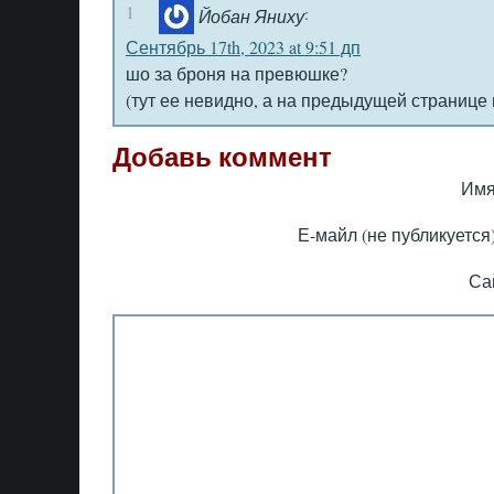
1
:
Йобан Яниху
Сентябрь 17th, 2023 at 9:51 дп
шо за броня на превюшке?
(тут ее невидно, а на предыдущей странице
Добавь коммент
Имя
Е-майл (не публикуется)
Са