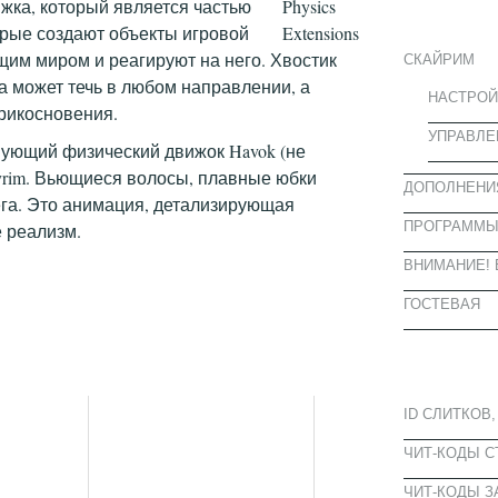
ИНФОРМА
жка, который является частью
орые создают объекты игровой
им миром и реагируют на него. Хвостик
СКАЙРИМ
а может течь в любом направлении, а
НАСТРОЙ
прикосновения.
УПРАВЛЕ
вующий физический движок Havok (не
yrim. Вьющиеся волосы, плавные юбки
ДОПОЛНЕНИ
ега. Это анимация, детализирующая
ПРОГРАММ
е реализм.
ВНИМАНИЕ! 
ГОСТЕВАЯ
ПОПУЛЯРН
ID СЛИТКОВ,
ЧИТ-КОДЫ 
ЧИТ-КОДЫ З