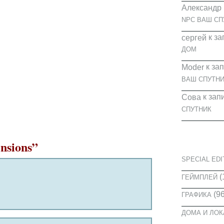
Александр
NPC ВАШ СП
к за
cергей
ДОМ
к за
Moder
ВАШ СПУТНИ
к зап
Сова
СПУТНИК
КАТЕГОРИ
nsions”
SPECIAL EDI
(
ГЕЙМПЛЕЙ
(96
ГРАФИКА
ДОМА И ЛО