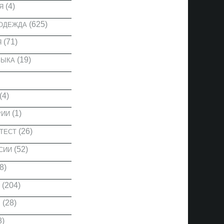
(4)
Я
(625)
 ОДЕЖДА
(71)
Я
(19)
ЗЫКА
(4)
(1)
РИИ
(26)
ТЕСТ
(52)
СИИ
8)
(204)
(28)
Ы
8)