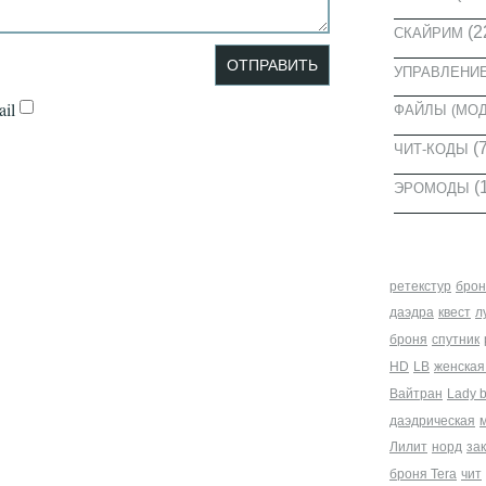
(2
СКАЙРИМ
УПРАВЛЕНИ
il
ФАЙЛЫ (МО
(7
ЧИТ-КОДЫ
(
ЭРОМОДЫ
МЕТКИ
ретекстур
брон
даэдра
квест
л
броня
спутник
HD
LB
женская
Вайтран
Lady 
даэдрическая
Лилит
норд
за
броня Tera
чит