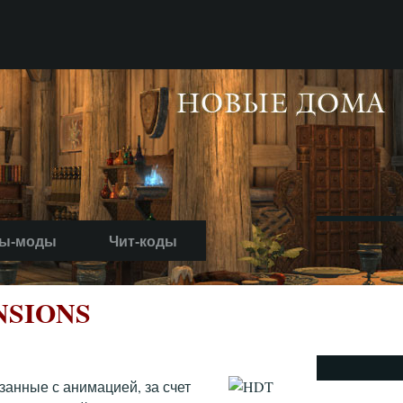
ы-моды
Чит-коды
NSIONS
язанные с анимацией, за счет