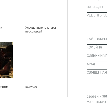
ЧИТ-КОДЫ
РЕЦЕПТЫ ЗЕ
СВЕЖИЕ З
 и
Улучшенные текстуры
персонажей
САЙТ ЗАКРЫ
КОФЕЙНЯ
CИЛЬНЫЙ УР
АРАД
СВЯЩЕННАЯ
СВЕЖИЕ К
клятие
RaceMenu
к за
cергей
МАЛЕНЬКИХ