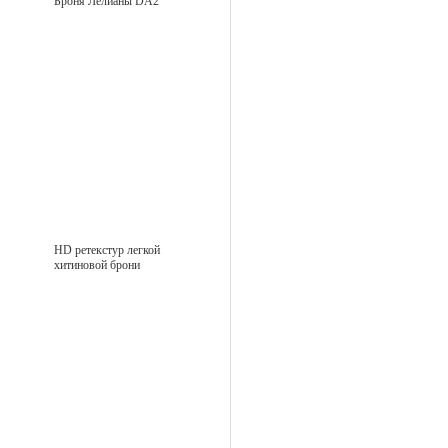
Броня Лелианы DA2
HD ретекстур легкой
хитиновой брони