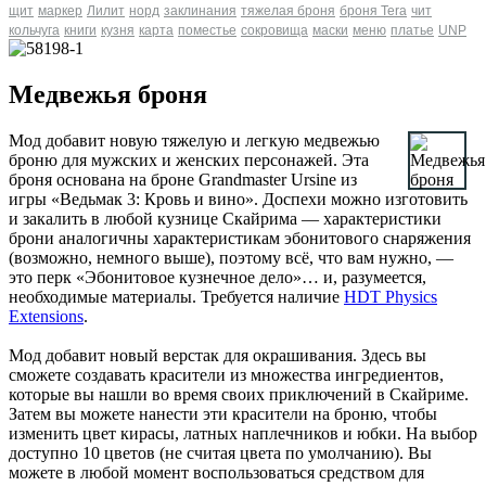
щит
маркер
Лилит
норд
заклинания
тяжелая броня
броня Tera
чит
кольчуга
книги
кузня
карта
поместье
сокровища
маски
меню
платье
UNP
Медвежья броня
Мод добавит новую тяжелую и легкую медвежью
броню для мужских и женских персонажей. Эта
броня основана на броне Grandmaster Ursine из
игры «Ведьмак 3: Кровь и вино». Доспехи можно изготовить
и закалить в любой кузнице Скайрима — характеристики
брони аналогичны характеристикам эбонитового снаряжения
(возможно, немного выше), поэтому всё, что вам нужно, —
это перк «Эбонитовое кузнечное дело»… и, разумеется,
необходимые материалы. Требуется наличие
HDT Physics
Extensions
.
Мод добавит новый верстак для окрашивания. Здесь вы
сможете создавать красители из множества ингредиентов,
которые вы нашли во время своих приключений в Скайриме.
Затем вы можете нанести эти красители на броню, чтобы
изменить цвет кирасы, латных наплечников и юбки. На выбор
доступно 10 цветов (не считая цвета по умолчанию). Вы
можете в любой момент воспользоваться средством для