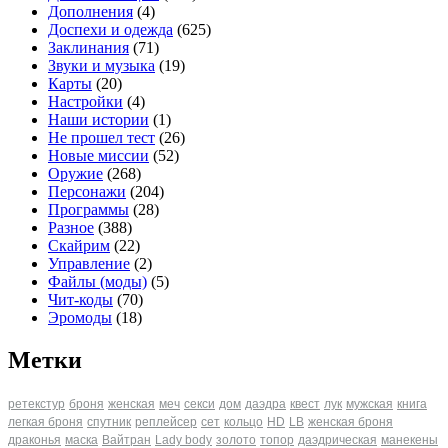
Дополнения
(4)
Доспехи и одежда
(625)
Заклинания
(71)
Звуки и музыка
(19)
Карты
(20)
Настройки
(4)
Наши истории
(1)
Не прошел тест
(26)
Новые миссии
(52)
Оружие
(268)
Персонажи
(204)
Программы
(28)
Разное
(388)
Скайрим
(22)
Управление
(2)
Файлы (моды)
(5)
Чит-коды
(70)
Эромоды
(18)
Метки
ретекстур
броня
женская
меч
секси
дом
даэдра
квест
лук
мужская
книга
легкая броня
спутник
реплейсер
сет
кольцо
HD
LB
женская броня
драконья
маска
Вайтран
Lady body
золото
топор
даэдрическая
манекены