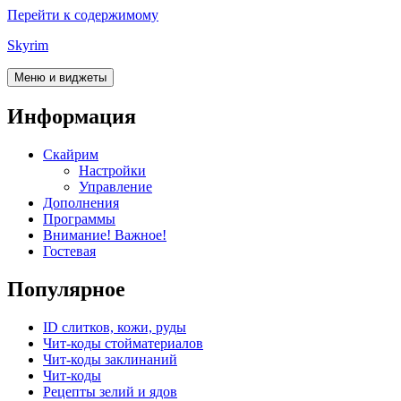
Перейти к содержимому
Skyrim
Меню и виджеты
Информация
Скайрим
Настройки
Управление
Дополнения
Программы
Внимание! Важное!
Гостевая
Популярное
ID слитков, кожи, руды
Чит-коды стойматериалов
Чит-коды заклинаний
Чит-коды
Рецепты зелий и ядов