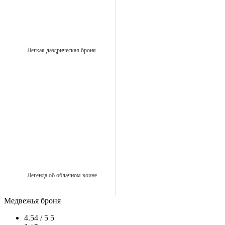
Легкая даэдрическая броня
Легенда об облачном воине
Медвежья броня
4.54 / 5
5