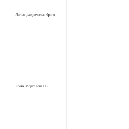
Легкая даэдрическая броня
Броня Морат Тонг LB