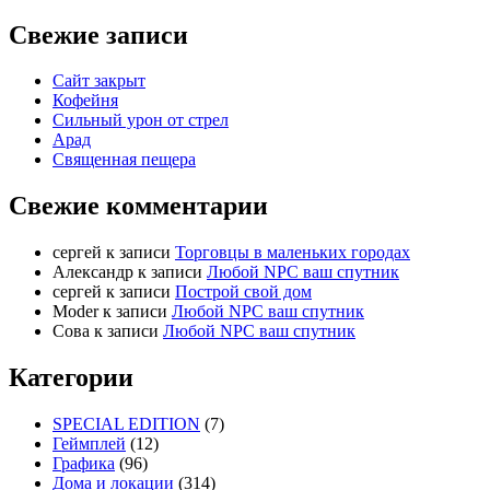
Свежие записи
Сайт закрыт
Кофейня
Cильный урон от стрел
Арад
Священная пещера
Свежие комментарии
cергей
к записи
Торговцы в маленьких городах
Александр
к записи
Любой NPC ваш спутник
cергей
к записи
Построй свой дом
Moder
к записи
Любой NPC ваш спутник
Сова
к записи
Любой NPC ваш спутник
Категории
SPECIAL EDITION
(7)
Геймплей
(12)
Графика
(96)
Дома и локации
(314)