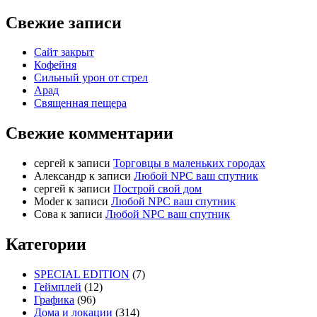
Свежие записи
Сайт закрыт
Кофейня
Cильный урон от стрел
Арад
Священная пещера
Свежие комментарии
cергей
к записи
Торговцы в маленьких городах
Александр
к записи
Любой NPC ваш спутник
cергей
к записи
Построй свой дом
Moder
к записи
Любой NPC ваш спутник
Сова
к записи
Любой NPC ваш спутник
Категории
SPECIAL EDITION
(7)
Геймплей
(12)
Графика
(96)
Дома и локации
(314)