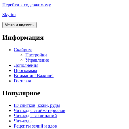
Перейти к содержимому
Skyrim
Меню и виджеты
Информация
Скайрим
Настройки
Управление
Дополнения
Программы
Внимание! Важное!
Гостевая
Популярное
ID слитков, кожи, руды
Чит-коды стойматериалов
Чит-коды заклинаний
Чит-коды
Рецепты зелий и ядов