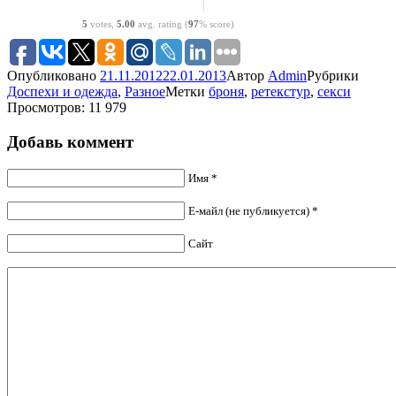
5
votes,
5.00
avg. rating (
97
% score)
Опубликовано
21.11.2012
22.01.2013
Автор
Admin
Рубрики
Доспехи и одежда
,
Разное
Метки
броня
,
ретекстур
,
секси
Просмотров: 11 979
Добавь коммент
Имя *
Е-майл (не публикуется) *
Сайт