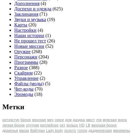
Дополнения
(4)
Доспехи и одежда
(625)
Заклинания
(71)
Звуки и музыка
(19)
Карты
(20)
Настройки
(4)
Наши истории
(1)
Не прошел тест
(26)
Новые миссии
(52)
Оружие
(268)
Персонажи
(204)
Программы
(28)
Разное
(388)
Скайрим
(22)
Управление
(2)
Файлы (моды)
(5)
Чит-коды
(70)
Эромоды
(18)
Метки
ретекстур
броня
женская
меч
секси
дом
даэдра
квест
лук
мужская
книга
легкая броня
спутник
реплейсер
сет
кольцо
HD
LB
женская броня
драконья
маска
Вайтран
Lady body
золото
топор
даэдрическая
манекены