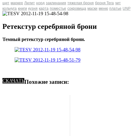
щит
маркер
Лилит
норд
заклинания
тяжелая броня
броня Tera
чит
кольчуга
книги
кузня
карта
поместье
сокровища
маски
меню
платье
UNP
Ретекстур серебряной брони
Темный ретекстур серебряной брони.
СКАЧАТЬ
Похожие записи: