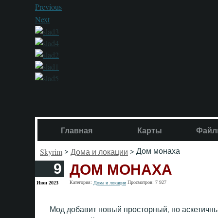
Previous
Next
Главная
Карты
Файл
>
> Дом монаха
Skyrim
Дома и локации
ДОМ МОНАХА
9
Категория:
Просмотров: 7 927
Июн 2023
Дома и локации
Мод добавит новый просторный, но аскетичн