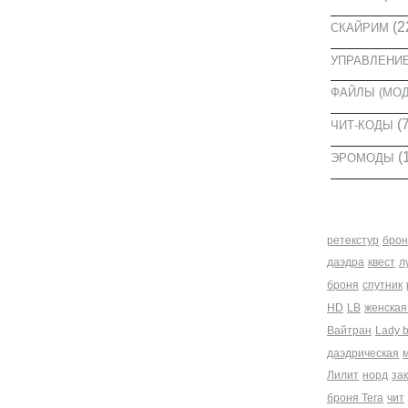
(2
СКАЙРИМ
УПРАВЛЕНИ
ФАЙЛЫ (МО
(7
ЧИТ-КОДЫ
(
ЭРОМОДЫ
МЕТКИ
ретекстур
брон
даэдра
квест
л
броня
спутник
HD
LB
женская
Вайтран
Lady 
даэдрическая
Лилит
норд
за
броня Tera
чит