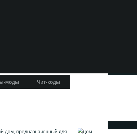
ы-моды
Чит-коды
ый дом, предназначенный для