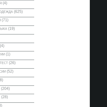
(4)
Я
(625)
 ОДЕЖДА
(71)
Я
(19)
ЗЫКА
(4)
(1)
РИИ
(26)
ТЕСТ
(52)
СИИ
8)
(204)
(28)
Ы
8)