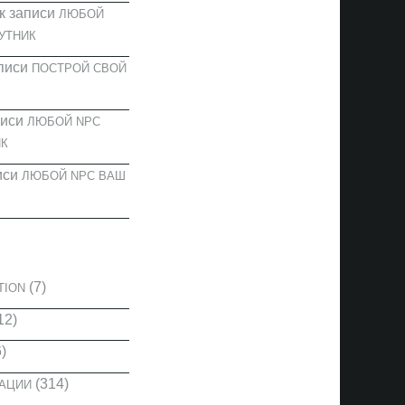
к записи
ЛЮБОЙ
УТНИК
писи
ПОСТРОЙ СВОЙ
писи
ЛЮБОЙ NPC
К
иси
ЛЮБОЙ NPC ВАШ
И
(7)
TION
12)
)
(314)
КАЦИИ