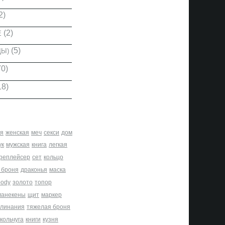
2)
(2)
Е
(5)
ДЫ)
0)
18)
я
женская
меч
секси
дом
ук
мужская
книга
легкая
реплейсер
сет
кольцо
 броня
драконья
маска
body
золото
топор
манекены
щит
маркер
клинания
тяжелая броня
кольчуга
книги
кузня