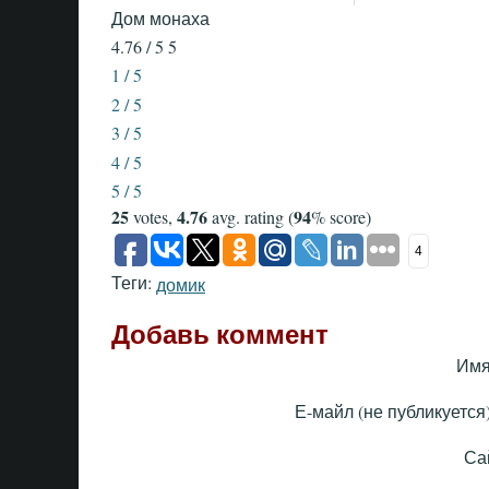
Дом монаха
4.76 / 5
5
1 / 5
2 / 5
3 / 5
4 / 5
5 / 5
25
4.76
94
votes,
avg. rating (
% score)
4
Теги:
домик
Добавь коммент
Имя
Е-майл (не публикуется)
Са