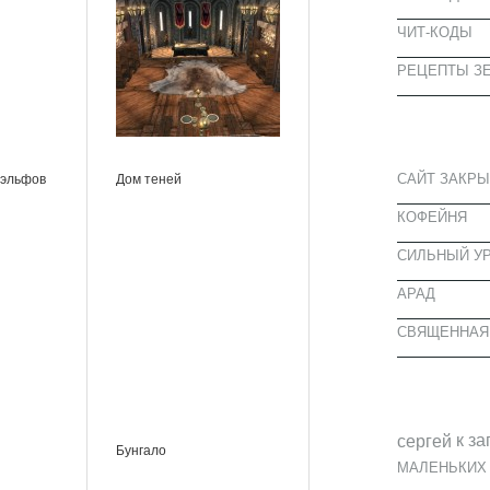
ЧИТ-КОДЫ
РЕЦЕПТЫ ЗЕ
СВЕЖИЕ З
 эльфов
Дом теней
САЙТ ЗАКРЫ
КОФЕЙНЯ
CИЛЬНЫЙ УР
АРАД
СВЯЩЕННАЯ
СВЕЖИЕ К
к за
cергей
Бунгало
МАЛЕНЬКИХ