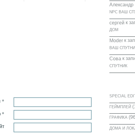
Александр
NPC ВАШ СП
к за
cергей
ДОМ
к за
Moder
ВАШ СПУТНИ
к зап
Сова
СПУТНИК
КАТЕГОРИ
SPECIAL EDI
 *
(
ГЕЙМПЛЕЙ
 *
(96
ГРАФИКА
йт
ДОМА И ЛО