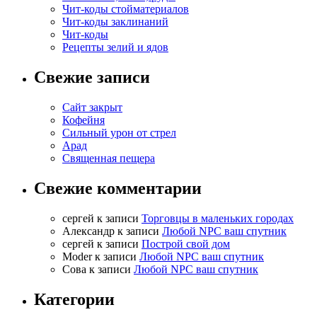
Чит-коды стойматериалов
Чит-коды заклинаний
Чит-коды
Рецепты зелий и ядов
Свежие записи
Сайт закрыт
Кофейня
Cильный урон от стрел
Арад
Священная пещера
Свежие комментарии
cергей
к записи
Торговцы в маленьких городах
Александр
к записи
Любой NPC ваш спутник
cергей
к записи
Построй свой дом
Moder
к записи
Любой NPC ваш спутник
Сова
к записи
Любой NPC ваш спутник
Категории