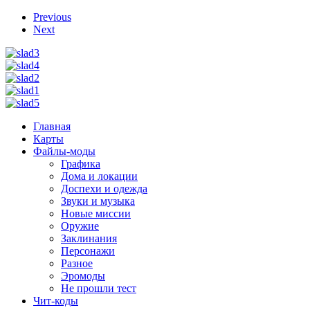
Previous
Next
Главная
Карты
Файлы-моды
Графика
Дома и локации
Доспехи и одежда
Звуки и музыка
Новые миссии
Оружие
Заклинания
Персонажи
Разное
Эромоды
Не прошли тест
Чит-коды