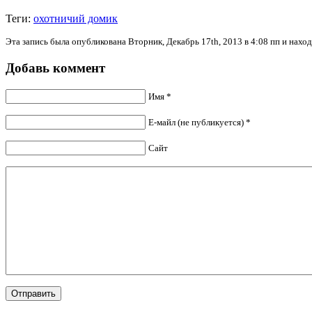
Теги:
охотничий домик
Эта запись была опубликована Вторник, Декабрь 17th, 2013 в 4:08 пп и нахо
Добавь коммент
Имя *
Е-майл (не публикуется) *
Сайт