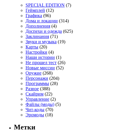
SPECIAL EDITION
(7)
Геймплей
(12)
Графика
(96)
Дома и локации
(314)
Дополнения
(4)
Доспехи и одежда
(625)
Заклинания
(71)
Звуки и музыка
(19)
Карты
(20)
Настройки
(4)
Наши истории
(1)
Не прошел тест
(26)
Новые миссии
(52)
Оружие
(268)
Персонажи
(204)
Программы
(28)
Разное
(388)
Скайрим
(22)
Управление
(2)
Файлы (моды)
(5)
Чит-коды
(70)
Эромоды
(18)
Метки