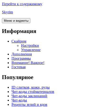
Перейти к содержимому
Skyrim
Меню и виджеты
Информация
Скайрим
Настройки
Управление
Дополнения
Программы
Внимание! Важное!
Гостевая
Популярное
ID слитков, кожи, руды
Чит-коды стойматериалов
Чит-коды заклинаний
Чит-коды
Рецепты зелий и ядов