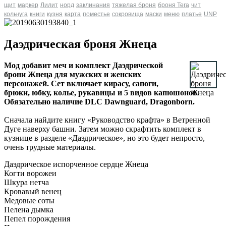
щит
маркер
Лилит
норд
заклинания
тяжелая броня
броня Tera
чит
кольчуга
книги
кузня
карта
поместье
сокровища
маски
меню
платье
UNP
Даэдрическая броня Жнеца
Мод добавит меч и комплект Даэдрической
брони Жнеца для мужских и женских
персонажей. Сет включает кирасу, сапоги,
брюки, юбку, колье, рукавицы и 5 видов капюшонов.
Обязательно наличие DLC Dawnguard, Dragonborn.
Сначала найдите книгу «Руководство крафта» в Ветренной
Дуге наверху башни. Затем можно скрафтить комплект в
кузнице в разделе «Даэдрическое», но это будет непросто,
очень трудные материалы.
Даэдрическое испорченное сердце Жнеца
Когти ворожеи
Шкура нетча
Кровавый венец
Медовые соты
Пелена дымка
Пепел порождения