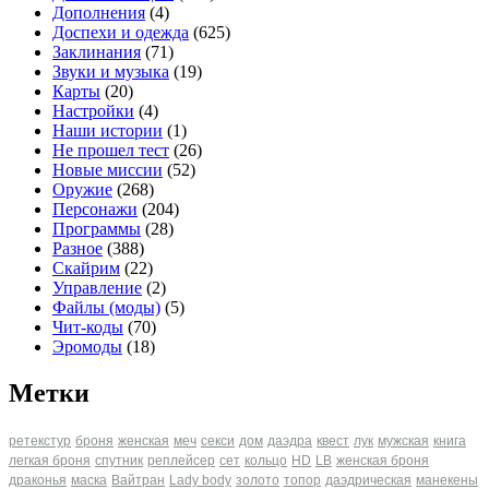
Дополнения
(4)
Доспехи и одежда
(625)
Заклинания
(71)
Звуки и музыка
(19)
Карты
(20)
Настройки
(4)
Наши истории
(1)
Не прошел тест
(26)
Новые миссии
(52)
Оружие
(268)
Персонажи
(204)
Программы
(28)
Разное
(388)
Скайрим
(22)
Управление
(2)
Файлы (моды)
(5)
Чит-коды
(70)
Эромоды
(18)
Метки
ретекстур
броня
женская
меч
секси
дом
даэдра
квест
лук
мужская
книга
легкая броня
спутник
реплейсер
сет
кольцо
HD
LB
женская броня
драконья
маска
Вайтран
Lady body
золото
топор
даэдрическая
манекены