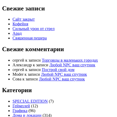
Свежие записи
Сайт закрыт
Кофейня
Cильный урон от стрел
Арад
Священная пещера
Свежие комментарии
cергей
к записи
Торговцы в маленьких городах
Александр
к записи
Любой NPC ваш спутник
cергей
к записи
Построй свой дом
Moder
к записи
Любой NPC ваш спутник
Сова
к записи
Любой NPC ваш спутник
Категории
SPECIAL EDITION
(7)
Геймплей
(12)
Графика
(96)
Дома и локации
(314)