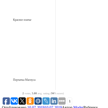
Красное платье
Перчатка Магнуса
2
votes,
5.00
avg. rating (
94
% score)
1
Опубликовано
10.07.2019
10.07.2019
Автор
Moder
Рубрики