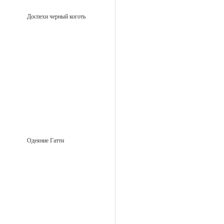
Доспехи черный коготь
Одеяние Гатти