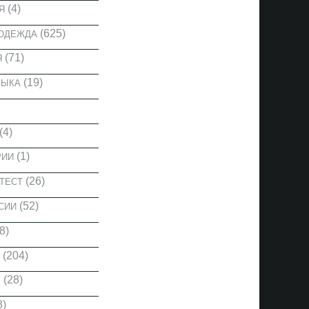
(4)
Я
(625)
 ОДЕЖДА
(71)
Я
(19)
ЗЫКА
(4)
(1)
РИИ
(26)
ТЕСТ
(52)
СИИ
8)
(204)
(28)
Ы
8)