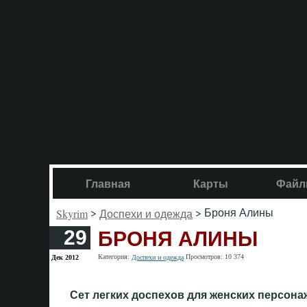
Главная
Карты
Файл
>
> Броня Алины
Skyrim
Доспехи и одежда
БРОНЯ АЛИНЫ
29
Категория:
Просмотров: 10 374
Дек 2012
Доспехи и одежда
Сет легких доспехов для женских персона