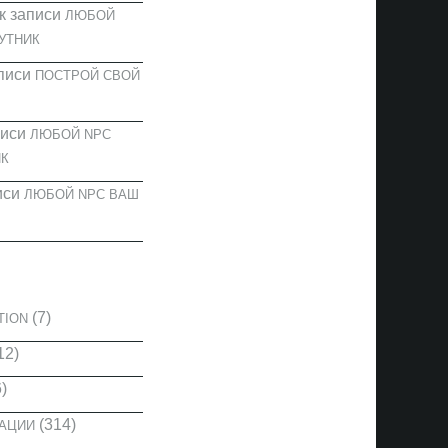
к записи
ЛЮБОЙ
УТНИК
писи
ПОСТРОЙ СВОЙ
писи
ЛЮБОЙ NPC
К
иси
ЛЮБОЙ NPC ВАШ
И
(7)
TION
12)
)
(314)
КАЦИИ