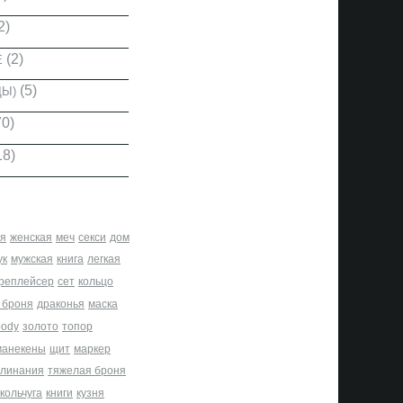
2)
(2)
Е
(5)
ДЫ)
0)
18)
я
женская
меч
секси
дом
ук
мужская
книга
легкая
реплейсер
сет
кольцо
 броня
драконья
маска
body
золото
топор
манекены
щит
маркер
клинания
тяжелая броня
кольчуга
книги
кузня