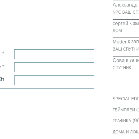
Александр
NPC ВАШ СП
к за
cергей
ДОМ
к за
Moder
ВАШ СПУТНИ
 *
к зап
Сова
 *
СПУТНИК
йт
КАТЕГОРИ
SPECIAL EDI
(
ГЕЙМПЛЕЙ
(96
ГРАФИКА
ДОМА И ЛО