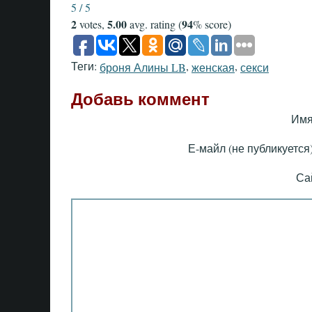
5 / 5
2
5.00
94
votes,
avg. rating (
% score)
Теги:
,
,
броня Алины LB
женская
секси
Добавь коммент
Имя
Е-майл (не публикуется)
Са