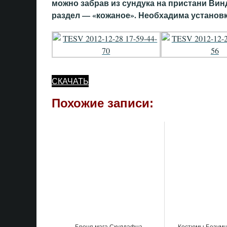
можно забрав из сундука на пристани Вин
раздел — «кожаное». Необхадима установка
СКАЧАТЬ
Похожие записи:
Броня мага Скулдафна
Костюмы Безум