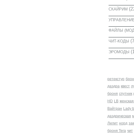
(2
СКАЙРИМ
УПРАВЛЕНИ
ФАЙЛЫ (МО
(7
ЧИТ-КОДЫ
(
ЭРОМОДЫ
МЕТКИ
ретекстур
брон
даэдра
квест
л
броня
спутник
HD
LB
женская
Вайтран
Lady 
даэдрическая
Лилит
норд
за
броня Tera
чит