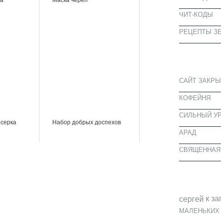
ЧИТ-КОДЫ
РЕЦЕПТЫ ЗЕ
СВЕЖИЕ З
САЙТ ЗАКРЫ
КОФЕЙНЯ
CИЛЬНЫЙ УР
рсерка
Набор добрых доспехов
АРАД
СВЯЩЕННАЯ
СВЕЖИЕ К
к за
cергей
МАЛЕНЬКИХ