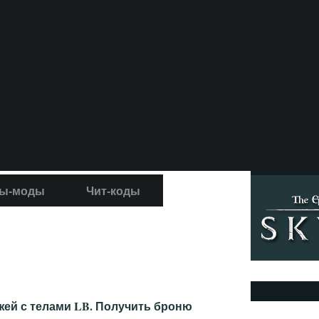
ы-моды
Чит-коды
жей с телами LB. Получить броню