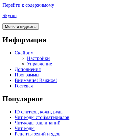
Перейти к содержимому
Skyrim
Меню и виджеты
Информация
Скайрим
Настройки
Управление
Дополнения
Программы
Внимание! Важное!
Гостевая
Популярное
ID слитков, кожи, руды
Чит-коды стойматериалов
Чит-коды заклинаний
Чит-коды
Рецепты зелий и ядов