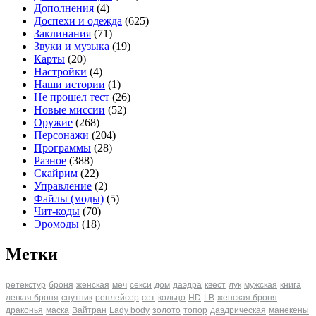
Дополнения
(4)
Доспехи и одежда
(625)
Заклинания
(71)
Звуки и музыка
(19)
Карты
(20)
Настройки
(4)
Наши истории
(1)
Не прошел тест
(26)
Новые миссии
(52)
Оружие
(268)
Персонажи
(204)
Программы
(28)
Разное
(388)
Скайрим
(22)
Управление
(2)
Файлы (моды)
(5)
Чит-коды
(70)
Эромоды
(18)
Метки
ретекстур
броня
женская
меч
секси
дом
даэдра
квест
лук
мужская
книга
легкая броня
спутник
реплейсер
сет
кольцо
HD
LB
женская броня
драконья
маска
Вайтран
Lady body
золото
топор
даэдрическая
манекены