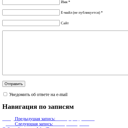
Имя *
Е-майл (не публикуется) *
Сайт
Уведомить об ответе на e-mail
Навигация по записям
Назад
Предыдущая запись:
Кольца разрушения
Далее
Следующая запись:
Кольца и амулеты