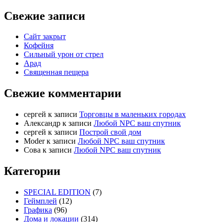
Свежие записи
Сайт закрыт
Кофейня
Cильный урон от стрел
Арад
Священная пещера
Свежие комментарии
cергей
к записи
Торговцы в маленьких городах
Александр
к записи
Любой NPC ваш спутник
cергей
к записи
Построй свой дом
Moder
к записи
Любой NPC ваш спутник
Сова
к записи
Любой NPC ваш спутник
Категории
SPECIAL EDITION
(7)
Геймплей
(12)
Графика
(96)
Дома и локации
(314)