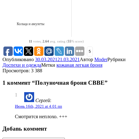
Кольца и амулеты
11
votes,
2.64
avg. rating (
55
% score)
5
Опубликовано
30.03.2021
21.03.2021
Автор
Moder
Рубрики
Доспехи и одежда
Метки
кожаная легкая броня
Просмотров: 3 388
1 коммент “Полуночная броня CBBE”
1
Сергей
:
Июнь 16th, 2021 at 4:01 пп
Смотрится неплохо. +++
Добавь коммент