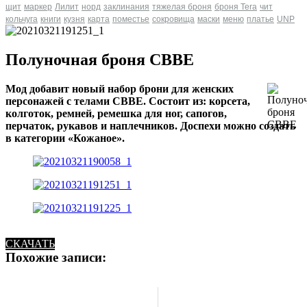
щит
маркер
Лилит
норд
заклинания
тяжелая броня
броня Tera
чит
кольчуга
книги
кузня
карта
поместье
сокровища
маски
меню
платье
UNP
Полуночная броня CBBE
Мод добавит новый набор брони для женских
персонажей с телами CBBE. Состоит из: корсета,
колготок, ремней, ремешка для ног, сапогов,
перчаток, рукавов и наплечников. Доспехи можно создать
в категории «Кожаное».
СКАЧАТЬ
Похожие записи: