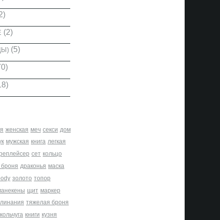
2)
(2)
Е
(5)
ДЫ)
0)
18)
я
женская
меч
секси
дом
ук
мужская
книга
легкая
реплейсер
сет
кольцо
 броня
драконья
маска
body
золото
топор
манекены
щит
маркер
клинания
тяжелая броня
кольчуга
книги
кузня