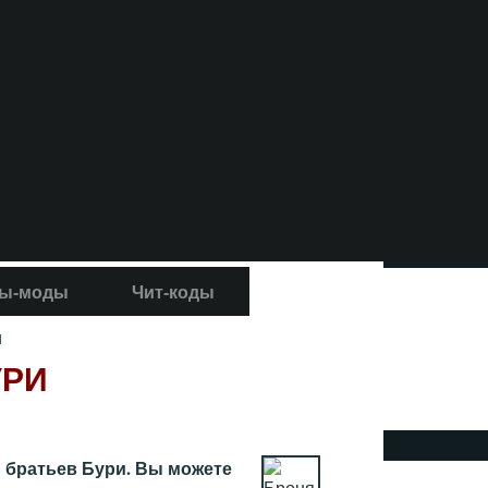
ы-моды
Чит-коды
и
УРИ
 братьев Бури. Вы можете