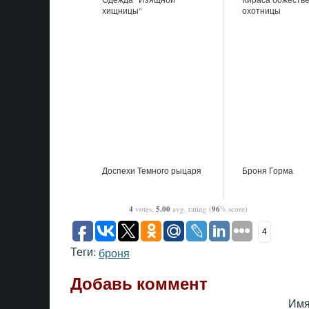
хищницы"
охотницы
Доспехи Темного рыцаря
Броня Горма
4
votes,
5.00
avg. rating (
96
% score)
4
Теги:
броня
Добавь коммент
Имя