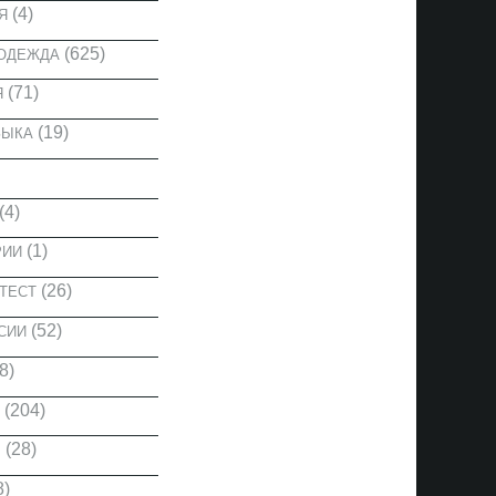
(4)
Я
(625)
 ОДЕЖДА
(71)
Я
(19)
ЗЫКА
(4)
(1)
РИИ
(26)
ТЕСТ
(52)
СИИ
8)
(204)
(28)
Ы
8)