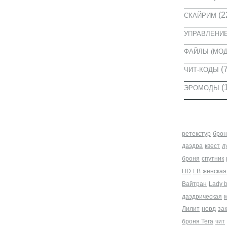
(2
СКАЙРИМ
УПРАВЛЕНИ
ФАЙЛЫ (МО
(7
ЧИТ-КОДЫ
(
ЭРОМОДЫ
МЕТКИ
ретекстур
брон
даэдра
квест
л
броня
спутник
HD
LB
женская
Вайтран
Lady 
даэдрическая
Лилит
норд
за
броня Tera
чит