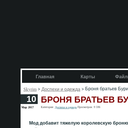
Главная
Карты
Файл
>
> Броня братьев Бур
Skyrim
Доспехи и одежда
БРОНЯ БРАТЬЕВ Б
10
Категория:
Просмотров: 9 596
Мар 2017
Доспехи и одежда
Мод добавит тяжелую королевскую броню