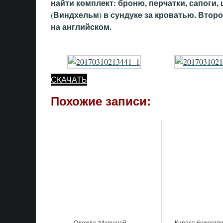
найти комплект: броню, перчатки, сапоги,
(Виндхельм) в сундуке за кроватью. Втор
на английском.
СКАЧАТЬ
Похожие записи:
Одежда "Изящной
Кираса божеств