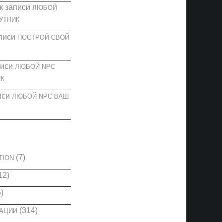
к записи
ЛЮБОЙ
УТНИК
писи
ПОСТРОЙ СВОЙ
писи
ЛЮБОЙ NPC
К
иси
ЛЮБОЙ NPC ВАШ
И
(7)
TION
12)
)
(314)
КАЦИИ