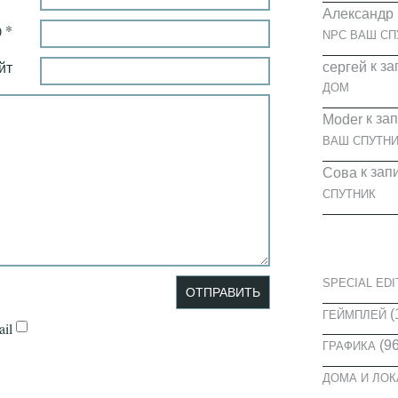
Александр
 *
NPC ВАШ СП
йт
к за
cергей
ДОМ
к за
Moder
ВАШ СПУТНИ
к зап
Сова
СПУТНИК
КАТЕГОРИ
SPECIAL EDI
(
ГЕЙМПЛЕЙ
il
(96
ГРАФИКА
ДОМА И ЛО