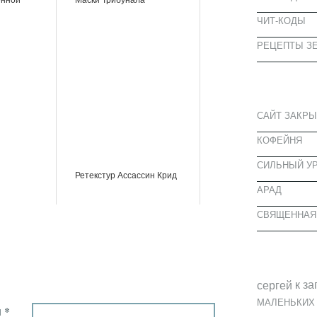
ЧИТ-КОДЫ
РЕЦЕПТЫ ЗЕ
СВЕЖИЕ З
САЙТ ЗАКРЫ
КОФЕЙНЯ
CИЛЬНЫЙ УР
Ретекстур Ассассин Крид
АРАД
СВЯЩЕННАЯ
СВЕЖИЕ К
к за
cергей
МАЛЕНЬКИХ
 *