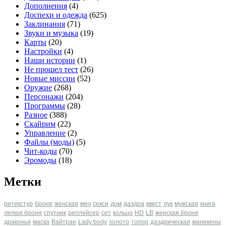
Дополнения
(4)
Доспехи и одежда
(625)
Заклинания
(71)
Звуки и музыка
(19)
Карты
(20)
Настройки
(4)
Наши истории
(1)
Не прошел тест
(26)
Новые миссии
(52)
Оружие
(268)
Персонажи
(204)
Программы
(28)
Разное
(388)
Скайрим
(22)
Управление
(2)
Файлы (моды)
(5)
Чит-коды
(70)
Эромоды
(18)
Метки
ретекстур
броня
женская
меч
секси
дом
даэдра
квест
лук
мужская
книга
легкая броня
спутник
реплейсер
сет
кольцо
HD
LB
женская броня
драконья
маска
Вайтран
Lady body
золото
топор
даэдрическая
манекены