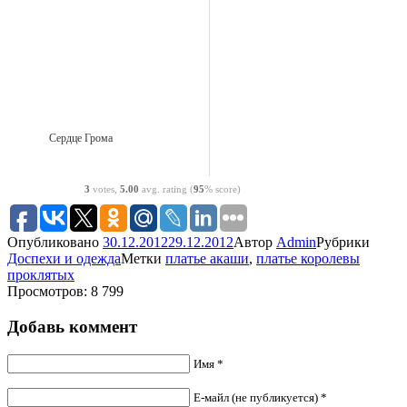
Сердце Грома
3
votes,
5.00
avg. rating (
95
% score)
Опубликовано
30.12.2012
29.12.2012
Автор
Admin
Рубрики
Доспехи и одежда
Метки
платье акаши
,
платье королевы
проклятых
Просмотров: 8 799
Добавь коммент
Имя *
Е-майл (не публикуется) *