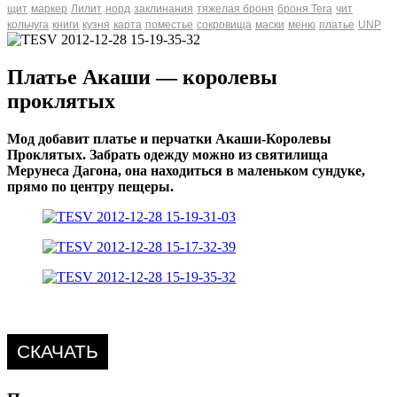
щит
маркер
Лилит
норд
заклинания
тяжелая броня
броня Tera
чит
кольчуга
книги
кузня
карта
поместье
сокровища
маски
меню
платье
UNP
Платье Акаши — королевы
проклятых
Мод добавит платье и перчатки Акаши-Королевы
Проклятых. Забрать одежду можно из святилища
Мерунеса Дагона, она находиться в маленьком сундуке,
прямо по центру пещеры.
СКАЧАТЬ