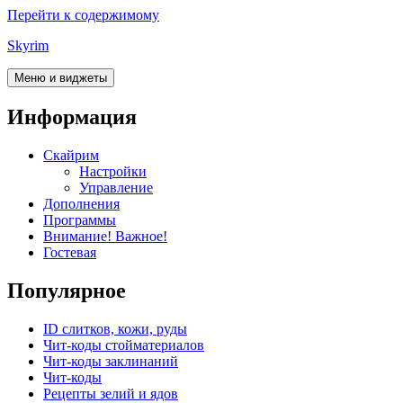
Перейти к содержимому
Skyrim
Меню и виджеты
Информация
Скайрим
Настройки
Управление
Дополнения
Программы
Внимание! Важное!
Гостевая
Популярное
ID слитков, кожи, руды
Чит-коды стойматериалов
Чит-коды заклинаний
Чит-коды
Рецепты зелий и ядов