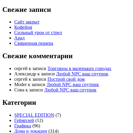
Свежие записи
Сайт закрыт
Кофейня
Cильный урон от стрел
Арад
Священная пещера
Свежие комментарии
cергей
к записи
Торговцы в маленьких городах
Александр
к записи
Любой NPC ваш спутник
cергей
к записи
Построй свой дом
Moder
к записи
Любой NPC ваш спутник
Сова
к записи
Любой NPC ваш спутник
Категории
SPECIAL EDITION
(7)
Геймплей
(12)
Графика
(96)
Дома и локации
(314)