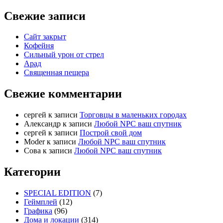
Свежие записи
Сайт закрыт
Кофейня
Cильный урон от стрел
Арад
Священная пещера
Свежие комментарии
cергей
к записи
Торговцы в маленьких городах
Александр
к записи
Любой NPC ваш спутник
cергей
к записи
Построй свой дом
Moder
к записи
Любой NPC ваш спутник
Сова
к записи
Любой NPC ваш спутник
Категории
SPECIAL EDITION
(7)
Геймплей
(12)
Графика
(96)
Дома и локации
(314)