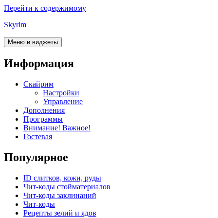
Перейти к содержимому
Skyrim
Меню и виджеты
Информация
Скайрим
Настройки
Управление
Дополнения
Программы
Внимание! Важное!
Гостевая
Популярное
ID слитков, кожи, руды
Чит-коды стойматериалов
Чит-коды заклинаний
Чит-коды
Рецепты зелий и ядов