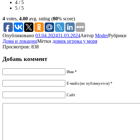
4 / 5
5 / 5
4
votes,
4.00
avg. rating (
80
% score)
Опубликовано
03.04.2024
31.03.2024
Автор
Moder
Рубрики
Дома и локации
Метки
домик игрока у моря
Просмотров: 838
Добавь коммент
Имя *
Е-майл (не публикуется) *
Сайт