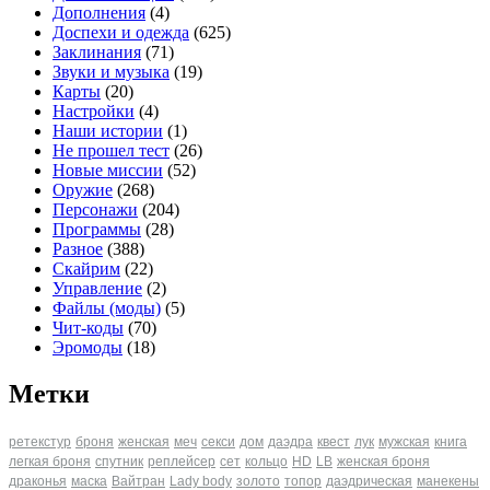
Дополнения
(4)
Доспехи и одежда
(625)
Заклинания
(71)
Звуки и музыка
(19)
Карты
(20)
Настройки
(4)
Наши истории
(1)
Не прошел тест
(26)
Новые миссии
(52)
Оружие
(268)
Персонажи
(204)
Программы
(28)
Разное
(388)
Скайрим
(22)
Управление
(2)
Файлы (моды)
(5)
Чит-коды
(70)
Эромоды
(18)
Метки
ретекстур
броня
женская
меч
секси
дом
даэдра
квест
лук
мужская
книга
легкая броня
спутник
реплейсер
сет
кольцо
HD
LB
женская броня
драконья
маска
Вайтран
Lady body
золото
топор
даэдрическая
манекены