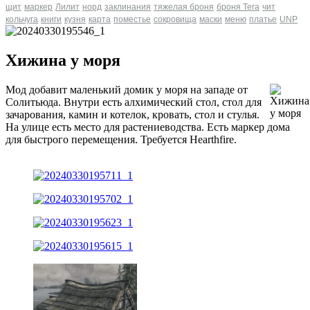
щит
маркер
Лилит
норд
заклинания
тяжелая броня
броня Tera
чит
кольчуга
книги
кузня
карта
поместье
сокровища
маски
меню
платье
UNP
Хижина у моря
Мод добавит маленький домик у моря на западе от
Солитьюда. Внутри есть алхимический стол, стол для
зачарования, камин и котелок, кровать, стол и стулья.
На улице есть место для растениеводства. Есть маркер дома
для быстрого перемещения. Требуется Hearthfire.