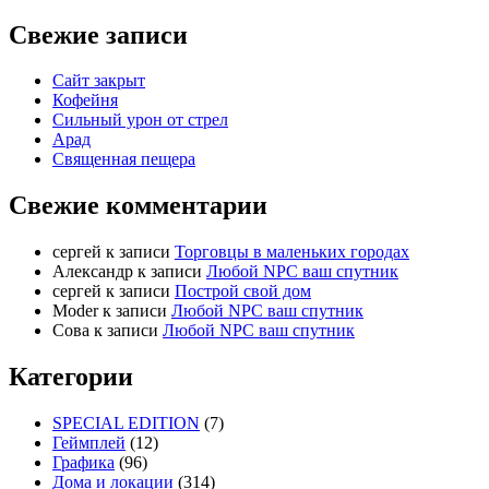
Свежие записи
Сайт закрыт
Кофейня
Cильный урон от стрел
Арад
Священная пещера
Свежие комментарии
cергей
к записи
Торговцы в маленьких городах
Александр
к записи
Любой NPC ваш спутник
cергей
к записи
Построй свой дом
Moder
к записи
Любой NPC ваш спутник
Сова
к записи
Любой NPC ваш спутник
Категории
SPECIAL EDITION
(7)
Геймплей
(12)
Графика
(96)
Дома и локации
(314)