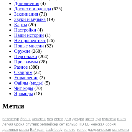
Дополнения
(4)
Доспехи и одежда
(625)
Заклинания
(71)
Звуки и музыка
(19)
Карты
(20)
Настройки
(4)
Наши истории
(1)
Не прошел тест
(26)
Новые миссии
(52)
Оружие
(268)
Персонажи
(204)
Программы
(28)
Разное
(388)
Скайрим
(22)
Управление
(2)
Файлы (моды)
(5)
Чит-коды
(70)
Эромоды
(18)
Метки
ретекстур
броня
женская
меч
секси
дом
даэдра
квест
лук
мужская
книга
легкая броня
спутник
реплейсер
сет
кольцо
HD
LB
женская броня
драконья
маска
Вайтран
Lady body
золото
топор
даэдрическая
манекены