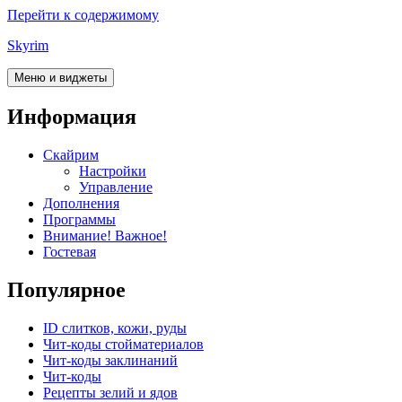
Перейти к содержимому
Skyrim
Меню и виджеты
Информация
Скайрим
Настройки
Управление
Дополнения
Программы
Внимание! Важное!
Гостевая
Популярное
ID слитков, кожи, руды
Чит-коды стойматериалов
Чит-коды заклинаний
Чит-коды
Рецепты зелий и ядов