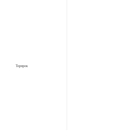
Торнрок