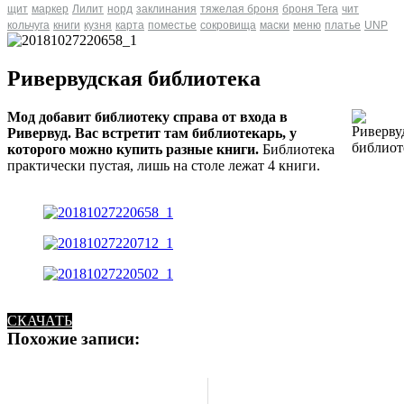
щит
маркер
Лилит
норд
заклинания
тяжелая броня
броня Tera
чит
кольчуга
книги
кузня
карта
поместье
сокровища
маски
меню
платье
UNP
Ривервудская библиотека
Мод добавит библиотеку справа от входа в
Ривервуд. Вас встретит там библиотекарь, у
которого можно купить разные книги.
Библиотека
практически пустая, лишь на столе лежат 4 книги.
СКАЧАТЬ
Похожие записи: