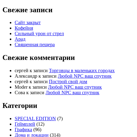
Свежие записи
Сайт закрыт
Кофейня
Cильный урон от стрел
Арад
Священная пещера
Свежие комментарии
cергей
к записи
Торговцы в маленьких городах
Александр
к записи
Любой NPC ваш спутник
cергей
к записи
Построй свой дом
Moder
к записи
Любой NPC ваш спутник
Сова
к записи
Любой NPC ваш спутник
Категории
SPECIAL EDITION
(7)
Геймплей
(12)
Графика
(96)
Дома и локации
(314)