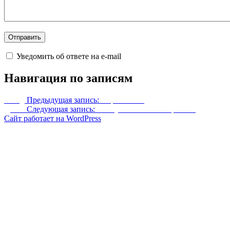
Уведомить об ответе на e-mail
Навигация по записям
Назад
Предыдущая запись:
Нарквелион
Далее
Следующая запись:
Самоуничтожение атронаха
Сайт работает на WordPress