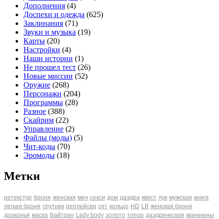
Дополнения
(4)
Доспехи и одежда
(625)
Заклинания
(71)
Звуки и музыка
(19)
Карты
(20)
Настройки
(4)
Наши истории
(1)
Не прошел тест
(26)
Новые миссии
(52)
Оружие
(268)
Персонажи
(204)
Программы
(28)
Разное
(388)
Скайрим
(22)
Управление
(2)
Файлы (моды)
(5)
Чит-коды
(70)
Эромоды
(18)
Метки
ретекстур
броня
женская
меч
секси
дом
даэдра
квест
лук
мужская
книга
легкая броня
спутник
реплейсер
сет
кольцо
HD
LB
женская броня
драконья
маска
Вайтран
Lady body
золото
топор
даэдрическая
манекены