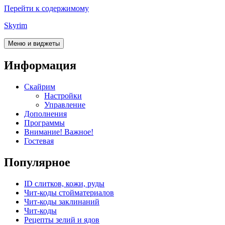
Перейти к содержимому
Skyrim
Меню и виджеты
Информация
Скайрим
Настройки
Управление
Дополнения
Программы
Внимание! Важное!
Гостевая
Популярное
ID слитков, кожи, руды
Чит-коды стойматериалов
Чит-коды заклинаний
Чит-коды
Рецепты зелий и ядов