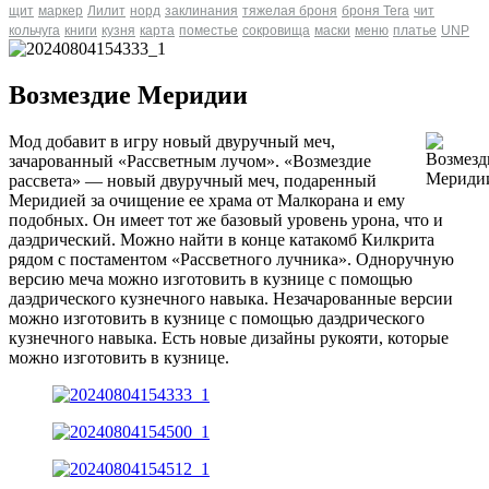
щит
маркер
Лилит
норд
заклинания
тяжелая броня
броня Tera
чит
кольчуга
книги
кузня
карта
поместье
сокровища
маски
меню
платье
UNP
Возмездие Меридии
Мод добавит в игру новый двуручный меч,
зачарованный «Рассветным лучом». «Возмездие
рассвета» — новый двуручный меч, подаренный
Меридией за очищение ее храма от Малкорана и ему
подобных. Он имеет тот же базовый уровень урона, что и
даэдрический. Можно найти в конце катакомб Килкрита
рядом с постаментом «Рассветного лучника». Одноручную
версию меча можно изготовить в кузнице с помощью
даэдрического кузнечного навыка. Незачарованные версии
можно изготовить в кузнице с помощью даэдрического
кузнечного навыка. Есть новые дизайны рукояти, которые
можно изготовить в кузнице.