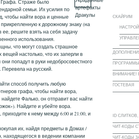
ИНФОРМА
 Графа. Страже было
ендарной семьи. Их усилия по
д, чтобы найти вора и ценные
СКАЙРИМ
, прикрепленную к дорожному знаку (на
НАСТРОЙ
в ее, решите взять на себя задачу
УПРАВЛЕ
венного использования.
щны, что могут создать страшное
ДОПОЛНЕНИ
 вещей настолько, что их заперли в
 они попадут в руки недобросовестного
ПРОГРАММ
. Перевела на русский.
ВНИМАНИЕ! 
найти способ получить любую
ГОСТЕВАЯ
тнеров графа, чтобы найти вора,
 найдете Фалько, он отправит вас найти
ПОПУЛЯРН
ожок»). Найдите и убейте вора.
приходите к нему между 6:00 и 21:00, и
ID СЛИТКОВ,
ЧИТ-КОДЫ 
окупая их, найдя предметы в Домах /
о, находящегося в ведении компании
ЧИТ-КОДЫ З