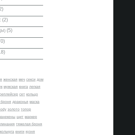
2)
(2)
Е
(5)
ДЫ)
0)
18)
я
женская
меч
секси
дом
ук
мужская
книга
легкая
реплейсер
сет
кольцо
 броня
драконья
маска
body
золото
топор
манекены
щит
маркер
клинания
тяжелая броня
кольчуга
книги
кузня