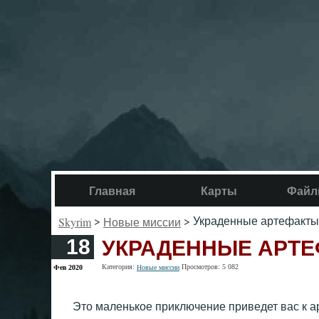
Главная
Карты
Файл
>
> Украденные артефакты
Skyrim
Новые миссии
УКРАДЕННЫЕ АРТЕ
18
Категория:
Просмотров: 5 082
Фев 2020
Новые миссии
Это маленькое приключение приведет вас к 