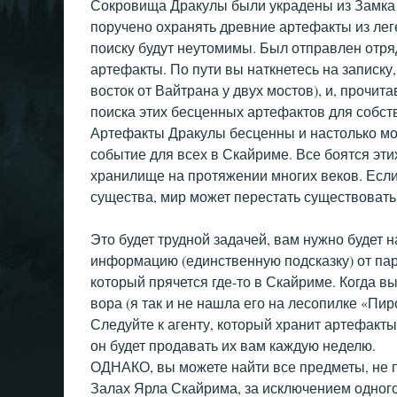
Сокровища Дракулы были украдены из Замка
поручено охранять древние артефакты из лег
поиску будут неутомимы. Был отправлен отря
артефакты. По пути вы наткнетесь на записку
восток от Вайтрана у двух мостов), и, прочита
поиска этих бесценных артефактов для собст
Артефакты Дракулы бесценны и настолько мо
событие для всех в Скайриме. Все боятся этих
хранилище на протяжении многих веков. Если
существа, мир может перестать существовать
Это будет трудной задачей, вам нужно будет 
информацию (единственную подсказку) от пар
который прячется где-то в Скайриме. Когда вы
вора (я так и не нашла его на лесопилке «Пир
Следуйте к агенту, который хранит артефакты, 
он будет продавать их вам каждую неделю.
ОДНАКО, вы можете найти все предметы, не п
Залах Ярла Скайрима, за исключением одног