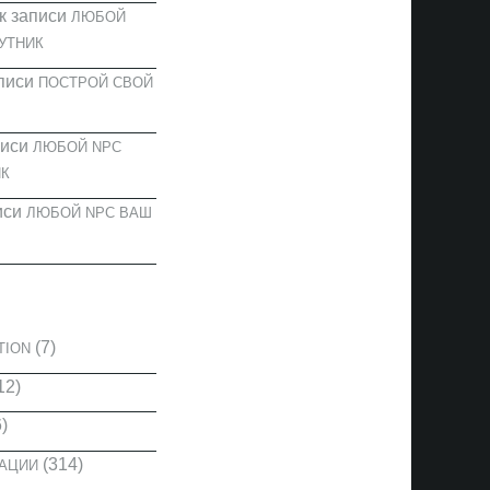
к записи
ЛЮБОЙ
УТНИК
писи
ПОСТРОЙ СВОЙ
писи
ЛЮБОЙ NPC
К
иси
ЛЮБОЙ NPC ВАШ
И
(7)
TION
12)
)
(314)
КАЦИИ