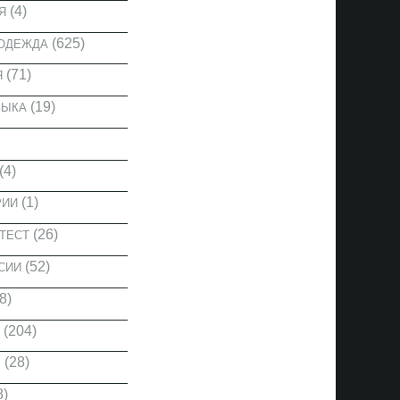
(4)
Я
(625)
 ОДЕЖДА
(71)
Я
(19)
ЗЫКА
(4)
(1)
РИИ
(26)
ТЕСТ
(52)
СИИ
8)
(204)
(28)
Ы
8)