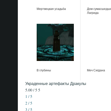
Мертвецкая усадьба
Дом сумасшедш
Лагрида
В глубины
Меч Сигдана
Украденные артефакты Дракулы
5.00 / 5
5
1 / 5
2 / 5
3 / 5