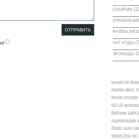
(2
СКАЙРИМ
УПРАВЛЕНИ
ФАЙЛЫ (МО
il
(7
ЧИТ-КОДЫ
(
ЭРОМОДЫ
МЕТКИ
ретекстур
брон
даэдра
квест
л
броня
спутник
HD
LB
женская
Вайтран
Lady 
даэдрическая
Лилит
норд
за
броня Tera
чит