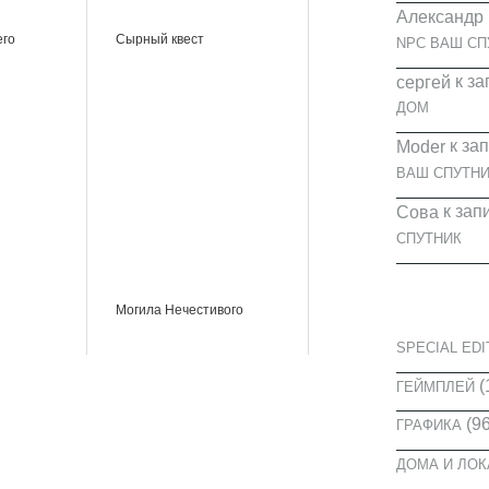
Александр
его
Сырный квест
NPC ВАШ СП
к за
cергей
ДОМ
к за
Moder
ВАШ СПУТНИ
к зап
Сова
СПУТНИК
КАТЕГОРИ
Могила Нечестивого
SPECIAL EDI
(
ГЕЙМПЛЕЙ
(96
ГРАФИКА
ДОМА И ЛО