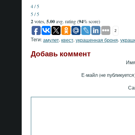
4 / 5
5 / 5
2
5.00
94
votes,
avg. rating (
% score)
2
Теги:
,
,
,
амулет
квест
украшенная броня
украш
Добавь коммент
Имя
Е-майл (не публикуется)
Са