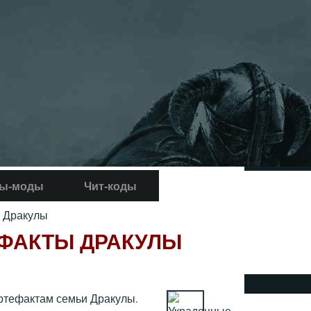
ы-моды
Чит-коды
 Дракулы
ФАКТЫ ДРАКУЛЫ
артефактам семьи Дракулы.