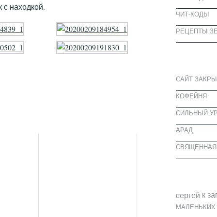
 с находкой.
ЧИТ-КОДЫ
РЕЦЕПТЫ ЗЕ
СВЕЖИЕ З
САЙТ ЗАКРЫ
КОФЕЙНЯ
CИЛЬНЫЙ УР
АРАД
СВЯЩЕННАЯ
СВЕЖИЕ К
к за
cергей
МАЛЕНЬКИХ