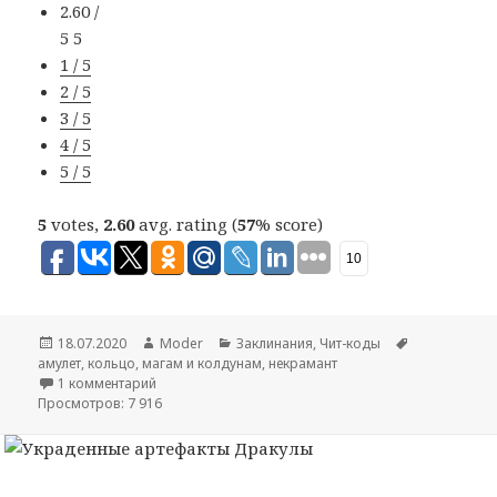
2.60 /
5
5
1 / 5
2 / 5
3 / 5
4 / 5
5 / 5
5
votes,
2.60
avg. rating (
57
% score)
10
Опубликовано
18.07.2020
Автор
Moder
Рубрики
Заклинания
,
Чит-коды
Метки
амулет
,
кольцо
,
магам и колдунам
,
некрамант
1 комментарий
Просмотров: 7 916