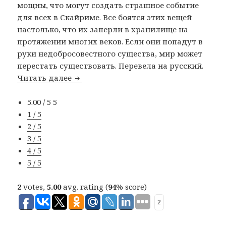
мощны, что могут создать страшное событие
для всех в Скайриме. Все боятся этих вещей
настолько, что их заперли в хранилище на
протяжении многих веков. Если они попадут в
руки недобросовестного существа, мир может
перестать существовать. Перевела на русский.
Читать далее
Украденные артефакты Дракулы
5.00 / 5
5
1 / 5
2 / 5
3 / 5
4 / 5
5 / 5
2
votes,
5.00
avg. rating (
94
% score)
2