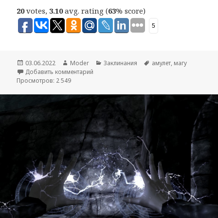
20
votes,
3.10
avg. rating (
63
% score)
5
Опубликовано
03.06.2022
Автор
Moder
Рубрики
Заклинания
Метки
амулет
,
магу
Добавить комментарий
Просмотров: 2 549