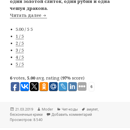
один золотой слиток, один рубин и одна
чешуя дракона.
Читать далее
Амулет для криков
5.00 / 5
5
1 / 5
2 / 5
3 / 5
4 / 5
5 / 5
6
votes,
5.00
avg. rating (
97
% score)
6
Опубликовано
21.03.2019
Автор
Moder
Рубрики
Чит-коды
Метки
амулет
,
бесконечные крики
Добавить комментарий
Просмотров: 8 540