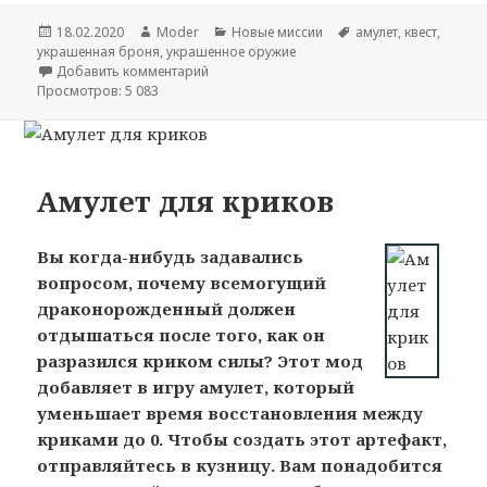
Опубликовано
18.02.2020
Автор
Moder
Рубрики
Новые миссии
Метки
амулет
,
квест
,
украшенная броня
,
украшенное оружие
Добавить комментарий
Просмотров: 5 083
Амулет для криков
Вы когда-нибудь задавались
вопросом, почему всемогущий
драконорожденный должен
отдышаться после того, как он
разразился криком силы? Этот мод
добавляет в игру амулет, который
уменьшает время восстановления между
криками до 0. Чтобы создать этот артефакт,
отправляйтесь в кузницу. Вам понадобится