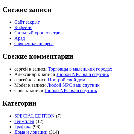
Свежие записи
Сайт закрыт
Кофейня
Cильный урон от стрел
Арад
Священная пещера
Свежие комментарии
cергей
к записи
Торговцы в маленьких городах
Александр
к записи
Любой NPC ваш спутник
cергей
к записи
Построй свой дом
Moder
к записи
Любой NPC ваш спутник
Сова
к записи
Любой NPC ваш спутник
Категории
SPECIAL EDITION
(7)
Геймплей
(12)
Графика
(96)
Дома и локации
(314)