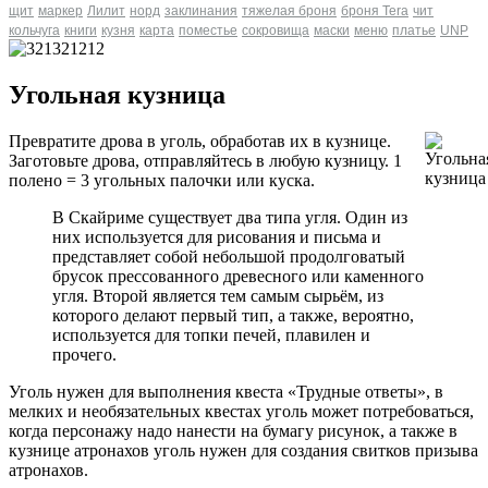
щит
маркер
Лилит
норд
заклинания
тяжелая броня
броня Tera
чит
кольчуга
книги
кузня
карта
поместье
сокровища
маски
меню
платье
UNP
Угольная кузница
Превратите дрова в уголь, обработав их в кузнице.
Заготовьте дрова, отправляйтесь в любую кузницу. 1
полено = 3 угольных палочки или куска.
В Скайриме существует два типа угля. Один из
них используется для рисования и письма и
представляет собой небольшой продолговатый
брусок прессованного древесного или каменного
угля. Второй является тем самым сырьём, из
которого делают первый тип, а также, вероятно,
используется для топки печей, плавилен и
прочего.
Уголь нужен для выполнения квеста «Трудные ответы», в
мелких и необязательных квестах уголь может потребоваться,
когда персонажу надо нанести на бумагу рисунок, а также в
кузнице атронахов уголь нужен для создания свитков призыва
атронахов.