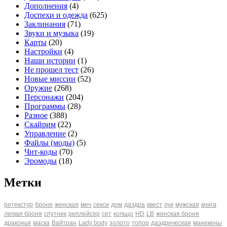
Дополнения
(4)
Доспехи и одежда
(625)
Заклинания
(71)
Звуки и музыка
(19)
Карты
(20)
Настройки
(4)
Наши истории
(1)
Не прошел тест
(26)
Новые миссии
(52)
Оружие
(268)
Персонажи
(204)
Программы
(28)
Разное
(388)
Скайрим
(22)
Управление
(2)
Файлы (моды)
(5)
Чит-коды
(70)
Эромоды
(18)
Метки
ретекстур
броня
женская
меч
секси
дом
даэдра
квест
лук
мужская
книга
легкая броня
спутник
реплейсер
сет
кольцо
HD
LB
женская броня
драконья
маска
Вайтран
Lady body
золото
топор
даэдрическая
манекены