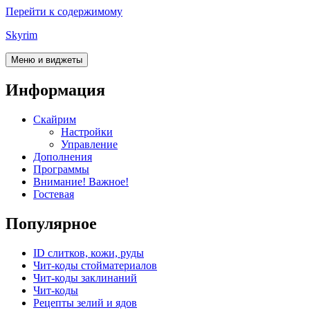
Перейти к содержимому
Skyrim
Меню и виджеты
Информация
Скайрим
Настройки
Управление
Дополнения
Программы
Внимание! Важное!
Гостевая
Популярное
ID слитков, кожи, руды
Чит-коды стойматериалов
Чит-коды заклинаний
Чит-коды
Рецепты зелий и ядов