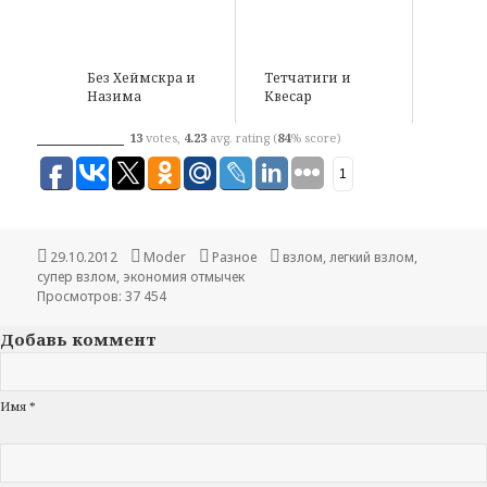
Без Хеймскра и
Тетчатиги и
Назима
Квесар
13
votes,
4.23
avg. rating (
84
% score)
1
Опубликовано
29.10.2012
Автор
Moder
Рубрики
Разное
Метки
взлом
,
легкий взлом
,
супер взлом
,
экономия отмычек
Просмотров: 37 454
Добавь коммент
Имя *