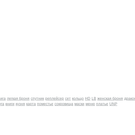
нига
легкая броня
спутник
реплейсер
сет
кольцо
HD
LB
женская броня
драко
уга
книги
кузня
карта
поместье
сокровища
маски
меню
платье
UNP