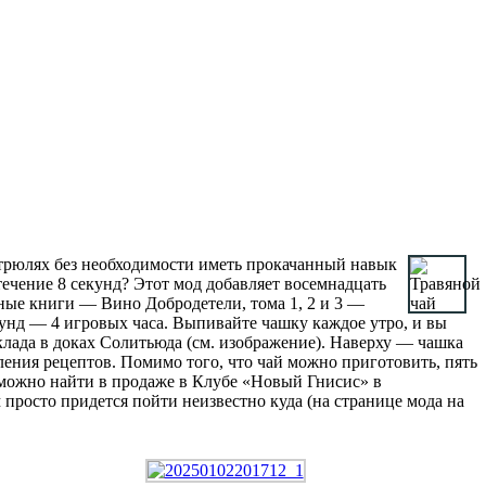
трюлях без необходимости иметь прокачанный навык
течение 8 секунд? Этот мод добавляет восемнадцать
ные книги — Вино Добродетели, тома 1, 2 и 3 —
унд — 4 игровых часа. Выпивайте чашку каждое утро, и вы
лада в доках Солитьюда (см. изображение). Наверху — чашка
вления рецептов. Помимо того, что чай можно приготовить, пять
можно найти в продаже в Клубе «Новый Гнисис» в
просто придется пойти неизвестно куда (на странице мода на