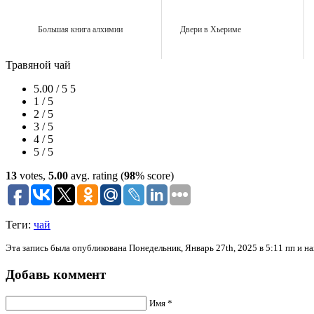
Большая книга алхимии
Двери в Хьериме
Травяной чай
5.00 / 5
5
1 / 5
2 / 5
3 / 5
4 / 5
5 / 5
13
votes,
5.00
avg. rating (
98
% score)
Теги:
чай
Эта запись была опубликована Понедельник, Январь 27th, 2025 в 5:11 пп и н
Добавь коммент
Имя *