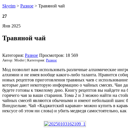
Skyrim
>
Разное
> Травяной чай
27
Янв 2025
Травяной чай
Категория:
Разное
Просмотров: 18 569
Автор: Moder | Категория:
Разное
Мод позволит вам использовать различные алхимические ингр
алхимии и не имея вообще какого-либо таланта. Нравится собир
новых рецептов приготовления травяных чаев с использование
которые дают некоторую информацию о чайных смесях. Чаи даю
будете готовы к тяжелому дню.
Книгу рецептов вы найдете на 
горячего чая за ваши старания. Тома 2 и 3 можно найти на сто
чайных смесей являются обычными и имеют небольшой шанс бы
Виндхельме. Чай «Каджитский караван» можно купить в караван
нексусе об этом ни слова) и убить медведя самостоятельно, как