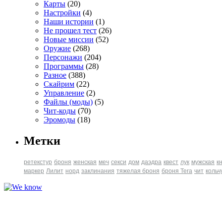
Карты
(20)
Настройки
(4)
Наши истории
(1)
Не прошел тест
(26)
Новые миссии
(52)
Оружие
(268)
Персонажи
(204)
Программы
(28)
Разное
(388)
Скайрим
(22)
Управление
(2)
Файлы (моды)
(5)
Чит-коды
(70)
Эромоды
(18)
Метки
ретекстур
броня
женская
меч
секси
дом
даэдра
квест
лук
мужская
к
маркер
Лилит
норд
заклинания
тяжелая броня
броня Tera
чит
кольч