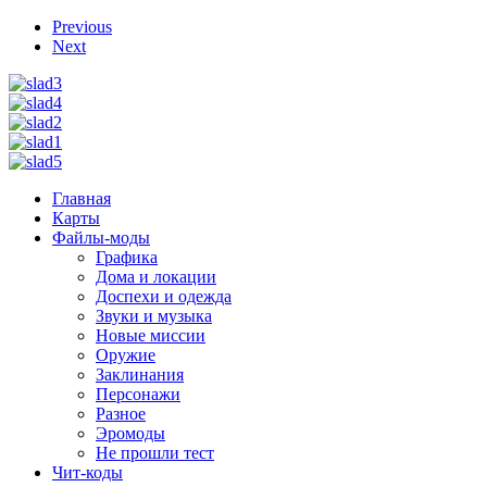
Previous
Next
Главная
Карты
Файлы-моды
Графика
Дома и локации
Доспехи и одежда
Звуки и музыка
Новые миссии
Оружие
Заклинания
Персонажи
Разное
Эромоды
Не прошли тест
Чит-коды