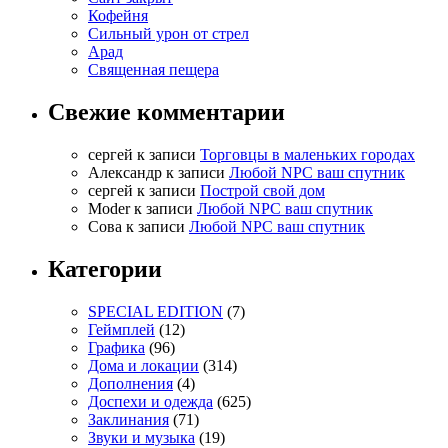
Кофейня
Cильный урон от стрел
Арад
Священная пещера
Свежие комментарии
cергей
к записи
Торговцы в маленьких городах
Александр
к записи
Любой NPC ваш спутник
cергей
к записи
Построй свой дом
Moder
к записи
Любой NPC ваш спутник
Сова
к записи
Любой NPC ваш спутник
Категории
SPECIAL EDITION
(7)
Геймплей
(12)
Графика
(96)
Дома и локации
(314)
Дополнения
(4)
Доспехи и одежда
(625)
Заклинания
(71)
Звуки и музыка
(19)