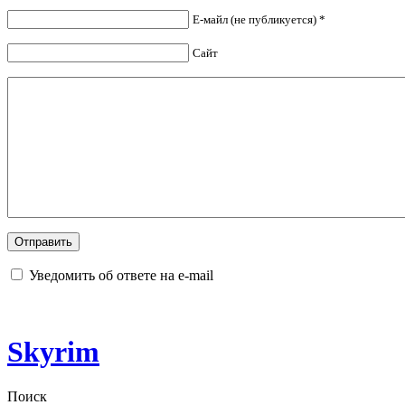
Е-майл (не публикуется) *
Сайт
Уведомить об ответе на e-mail
Skyrim
Поиск