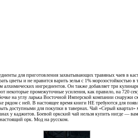
едиенты для приготовления захватывающих травяных чаев в кас
ать цветы и не нравится варить зелья с 1% морозостойкостью в 
м алхимических ингредиентов. Он также добавляет три кулинар
т некоторые промежуточные усиления, как правило, на 720 сек
бочке на углу ларька Восточной Имперской компании снаружи ск
йке рядом с ней. В настоящее время книги НЕ требуются для поя
ть доступными для покупки в тавернах. Чай «Серый квартал» 
ах у каджитов. Боевой оркский чай нельзя купить нигде — вам 
 настоящий орк. Мод на русском.