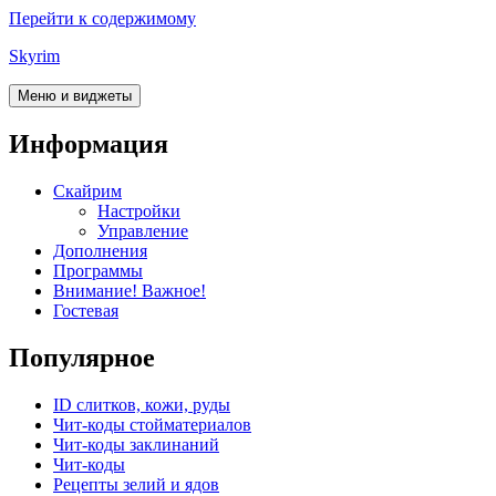
Перейти к содержимому
Skyrim
Меню и виджеты
Информация
Скайрим
Настройки
Управление
Дополнения
Программы
Внимание! Важное!
Гостевая
Популярное
ID слитков, кожи, руды
Чит-коды стойматериалов
Чит-коды заклинаний
Чит-коды
Рецепты зелий и ядов