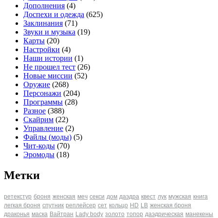
Дополнения
(4)
Доспехи и одежда
(625)
Заклинания
(71)
Звуки и музыка
(19)
Карты
(20)
Настройки
(4)
Наши истории
(1)
Не прошел тест
(26)
Новые миссии
(52)
Оружие
(268)
Персонажи
(204)
Программы
(28)
Разное
(388)
Скайрим
(22)
Управление
(2)
Файлы (моды)
(5)
Чит-коды
(70)
Эромоды
(18)
Метки
ретекстур
броня
женская
меч
секси
дом
даэдра
квест
лук
мужская
книга
легкая броня
спутник
реплейсер
сет
кольцо
HD
LB
женская броня
драконья
маска
Вайтран
Lady body
золото
топор
даэдрическая
манекены