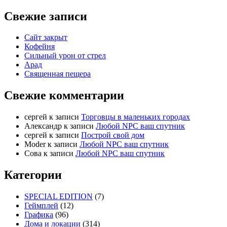
Свежие записи
Сайт закрыт
Кофейня
Cильный урон от стрел
Арад
Священная пещера
Свежие комментарии
cергей
к записи
Торговцы в маленьких городах
Александр
к записи
Любой NPC ваш спутник
cергей
к записи
Построй свой дом
Moder
к записи
Любой NPC ваш спутник
Сова
к записи
Любой NPC ваш спутник
Категории
SPECIAL EDITION
(7)
Геймплей
(12)
Графика
(96)
Дома и локации
(314)