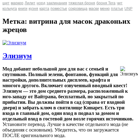
щит
маркер
Лилит
норд
заклинания
тяжелая броня
броня Tera
чит
кольчуга
книги
кузня
карта
поместье
сокровища
маски
меню
платье
UNP
Метка: витрина для масок драконьих
жрецов
Элизиум
Мод добавит небольшой дом для вас с семьей и
спутников. Полный зелени, фонтанов, функций для
настройки, дополнительных дисплеев, крафта и
многого другого. Включает озвученный вводный квест!
Элизиум — это дом среднего размера, расположенный к
юго-западу от Вайтрана, бесплатный, но закрытый по
прибытии. Вы должны пойти в сад (справа от входной
двери) и забрать ключ в святилище Кинарет. Есть три
входа в главный дом, один вход в подвал за домом и
отдельный вход в гостевой дом возле горячих источников.
Установите перевод. Лучше в качестве отдельного мода (не
объединяя с основным). Убедитесь, что он загружается
ПОСЛЕ оригинального мода.