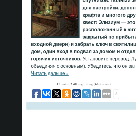
спутников. Полный з
для настройки, допо
крафта и многого др
квест! Элизиум — это
расположенный к юго
закрытый по прибыти
входной двери) и забрать ключ в святилищ
дом, один вход в подвал за домом и отде
горячих источников.
Установите перевод. Лу
объединяя с основным). Убедитесь, что он з
Читать дальше »
15
votes,
3.40
avg. rating (
68
% score)
3