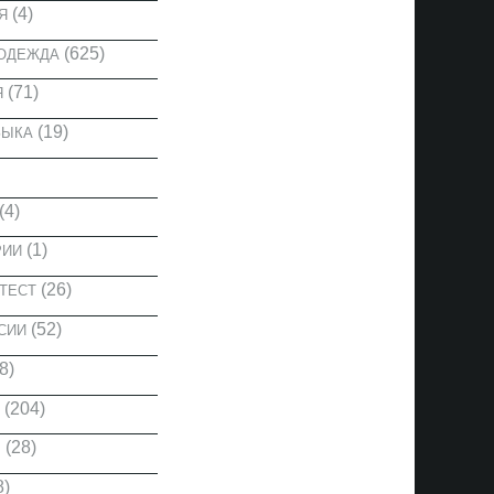
(4)
Я
(625)
 ОДЕЖДА
(71)
Я
(19)
ЗЫКА
(4)
(1)
РИИ
(26)
ТЕСТ
(52)
СИИ
8)
(204)
(28)
Ы
8)