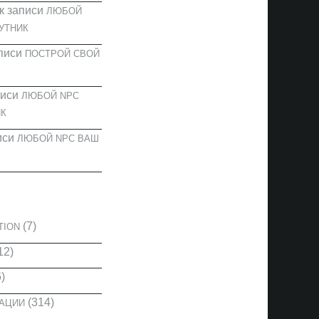
к записи
ЛЮБОЙ
УТНИК
писи
ПОСТРОЙ СВОЙ
писи
ЛЮБОЙ NPC
К
иси
ЛЮБОЙ NPC ВАШ
И
(7)
TION
12)
)
(314)
КАЦИИ