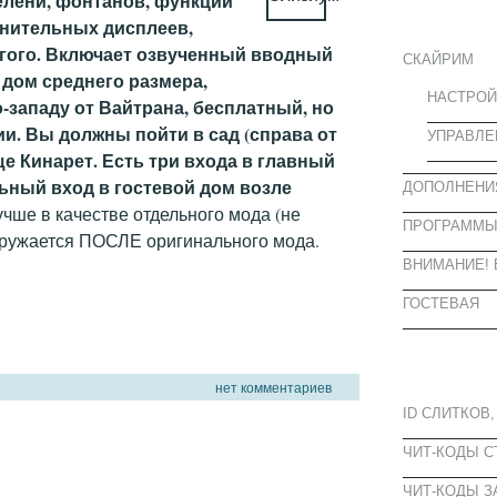
елени, фонтанов, функций
ИНФОРМА
лнительных дисплеев,
угого. Включает озвученный вводный
СКАЙРИМ
 дом среднего размера,
НАСТРОЙ
-западу от Вайтрана, бесплатный, но
и. Вы должны пойти в сад (справа от
УПРАВЛЕ
е Кинарет. Есть три входа в главный
льный вход в гостевой дом возле
ДОПОЛНЕНИ
чше в качестве отдельного мода (не
ПРОГРАММ
агружается ПОСЛЕ оригинального мода.
ВНИМАНИЕ! 
ГОСТЕВАЯ
ПОПУЛЯРН
нет комментариев
ID СЛИТКОВ,
ЧИТ-КОДЫ 
ЧИТ-КОДЫ З