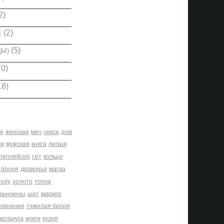
2)
(2)
Е
(5)
ДЫ)
0)
18)
я
женская
меч
секси
дом
ук
мужская
книга
легкая
реплейсер
сет
кольцо
 броня
драконья
маска
body
золото
топор
манекены
щит
маркер
клинания
тяжелая броня
кольчуга
книги
кузня