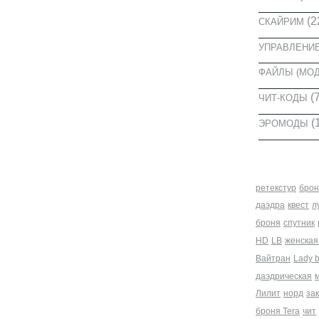
(2
СКАЙРИМ
УПРАВЛЕНИ
ФАЙЛЫ (МО
(7
ЧИТ-КОДЫ
(
ЭРОМОДЫ
МЕТКИ
ретекстур
брон
даэдра
квест
л
броня
спутник
HD
LB
женская
Вайтран
Lady 
даэдрическая
Лилит
норд
за
броня Tera
чит