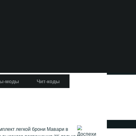
ы-моды
Чит-коды
мплект легкой брони Мавари в