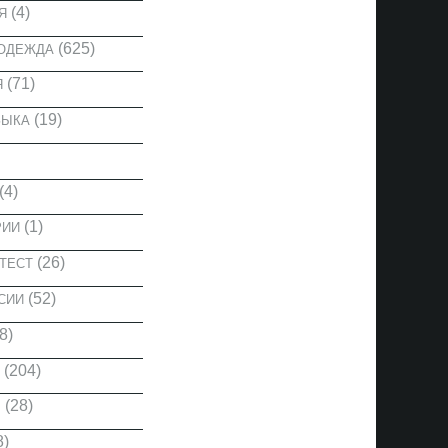
(4)
Я
(625)
 ОДЕЖДА
(71)
Я
(19)
ЗЫКА
(4)
(1)
РИИ
(26)
ТЕСТ
(52)
СИИ
8)
(204)
(28)
Ы
8)