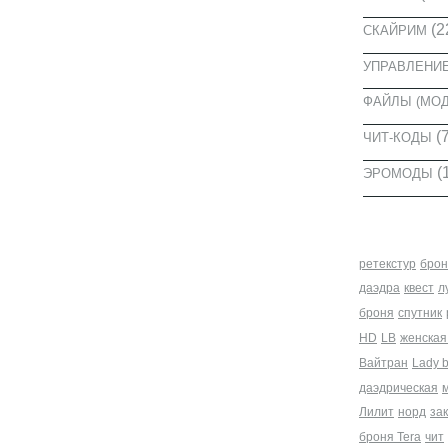
(2
СКАЙРИМ
УПРАВЛЕНИ
ФАЙЛЫ (МО
(7
ЧИТ-КОДЫ
(
ЭРОМОДЫ
МЕТКИ
ретекстур
брон
даэдра
квест
л
броня
спутник
HD
LB
женская
Вайтран
Lady 
даэдрическая
Лилит
норд
за
броня Tera
чит