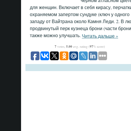
черном атласном цвет
для женщин. Включает в себя кирасу, перчатки 
охраняемом запертом сундуке (ключ у одного 
западу от Вайтрана около Камня Леди. 2. В лю
продвинутый перк кузнеца брони (части брони
также можно улучшать.
Читать дальше »
7
votes,
5.00
avg. rating (
97
% score)