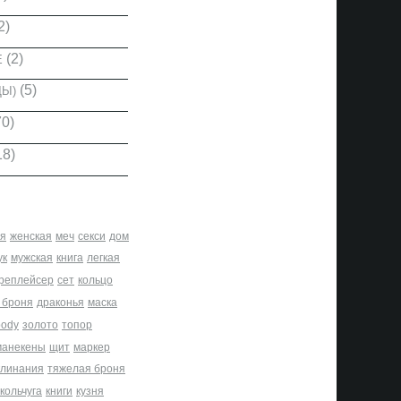
2)
(2)
Е
(5)
ДЫ)
0)
18)
я
женская
меч
секси
дом
ук
мужская
книга
легкая
реплейсер
сет
кольцо
 броня
драконья
маска
body
золото
топор
манекены
щит
маркер
клинания
тяжелая броня
кольчуга
книги
кузня