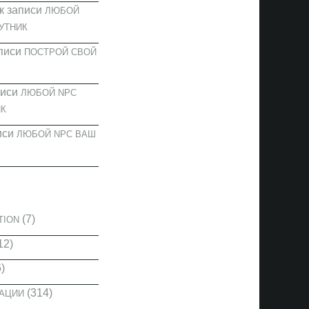
к записи
ЛЮБОЙ
УТНИК
писи
ПОСТРОЙ СВОЙ
писи
ЛЮБОЙ NPC
К
иси
ЛЮБОЙ NPC ВАШ
И
(7)
TION
12)
)
(314)
КАЦИИ