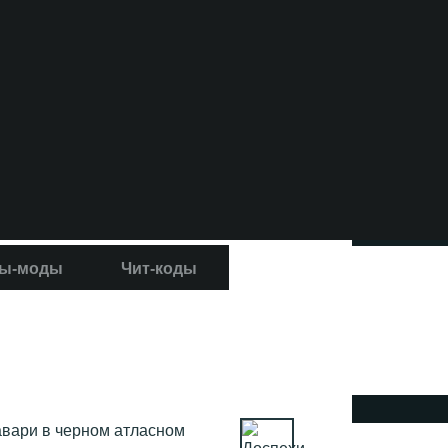
ы-моды
Чит-коды
авари в черном атласном