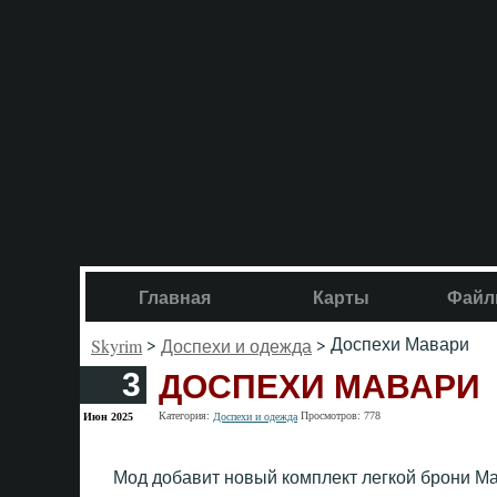
Главная
Карты
Файл
>
> Доспехи Мавари
Skyrim
Доспехи и одежда
ДОСПЕХИ МАВАРИ
3
Категория:
Просмотров: 778
Июн 2025
Доспехи и одежда
Мод добавит новый комплект легкой брони М