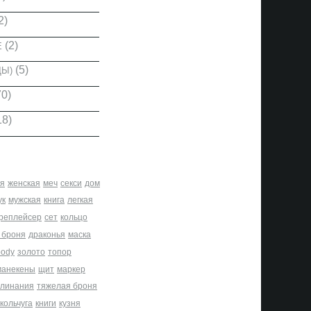
2)
(2)
Е
(5)
ДЫ)
0)
18)
я
женская
меч
секси
дом
ук
мужская
книга
легкая
реплейсер
сет
кольцо
 броня
драконья
маска
body
золото
топор
манекены
щит
маркер
клинания
тяжелая броня
кольчуга
книги
кузня