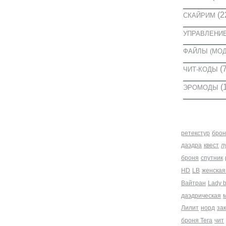
(2
СКАЙРИМ
УПРАВЛЕНИ
ФАЙЛЫ (МО
(7
ЧИТ-КОДЫ
(
ЭРОМОДЫ
МЕТКИ
ретекстур
брон
даэдра
квест
л
броня
спутник
HD
LB
женская
Вайтран
Lady 
даэдрическая
Лилит
норд
за
броня Tera
чит