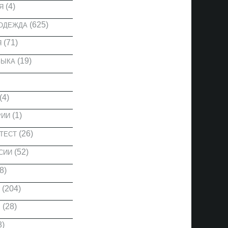
(4)
Я
(625)
 ОДЕЖДА
(71)
Я
(19)
ЗЫКА
(4)
(1)
РИИ
(26)
ТЕСТ
(52)
СИИ
8)
(204)
(28)
Ы
8)