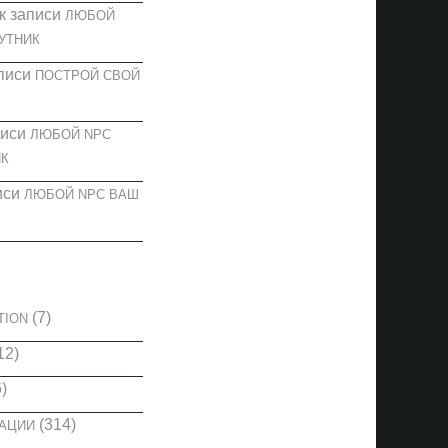
к записи
ЛЮБОЙ
УТНИК
писи
ПОСТРОЙ СВОЙ
писи
ЛЮБОЙ NPC
К
иси
ЛЮБОЙ NPC ВАШ
И
(7)
TION
12)
)
(314)
КАЦИИ