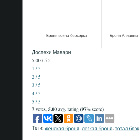
Броня воина-берсерка
Броня Алланны
Доспехи Мавари
5.00 / 5
5
1 / 5
2 / 5
3 / 5
4 / 5
5 / 5
7
5.00
97
votes,
avg. rating (
% score)
Теги:
,
,
женская броня
легкая броня
тотал блэк