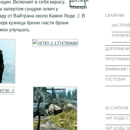
ИНФОРМА
нщин. Включает в себя кирасу,
ом запертом сундуке (ключ у
аду от Вайтрана около Камня Леди. 2. В
СКАЙРИМ
перк кузнеца брони (части брони
НАСТРОЙ
ожно улучшать.
УПРАВЛЕ
ДОПОЛНЕНИ
ПРОГРАММ
ВНИМАНИЕ! 
ГОСТЕВАЯ
ПОПУЛЯРН
ID СЛИТКОВ,
ЧИТ-КОДЫ 
ЧИТ-КОДЫ З