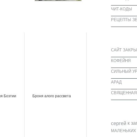
ЧИТ-КОДЫ
РЕЦЕПТЫ ЗЕ
СВЕЖИЕ З
САЙТ ЗАКРЫ
КОФЕЙНЯ
CИЛЬНЫЙ УР
АРАД
СВЯЩЕННАЯ
ня Боэтии
Броня алого рассвета
СВЕЖИЕ К
к за
cергей
МАЛЕНЬКИХ