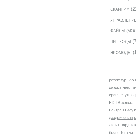
(2
СКАЙРИМ
УПРАВЛЕНИ
ФАЙЛЫ (МО
(7
ЧИТ-КОДЫ
(
ЭРОМОДЫ
МЕТКИ
ретекстур
брон
даэдра
квест
л
броня
спутник
HD
LB
женская
Вайтран
Lady 
даэдрическая
Лилит
норд
за
броня Tera
чит