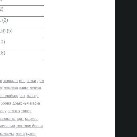
2)
(2)
Е
(5)
ДЫ)
0)
18)
я
женская
меч
секси
дом
ук
мужская
книга
легкая
реплейсер
сет
кольцо
 броня
драконья
маска
body
золото
топор
манекены
щит
маркер
клинания
тяжелая броня
кольчуга
книги
кузня