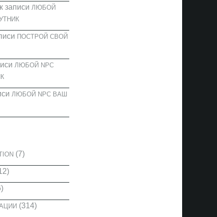
к записи
ЛЮБОЙ
УТНИК
писи
ПОСТРОЙ СВОЙ
писи
ЛЮБОЙ NPC
К
иси
ЛЮБОЙ NPC ВАШ
И
(7)
TION
12)
)
(314)
КАЦИИ