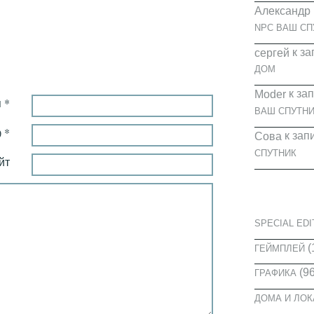
Александр
NPC ВАШ СП
к за
cергей
ДОМ
к за
Moder
 *
ВАШ СПУТНИ
 *
к зап
Сова
СПУТНИК
йт
КАТЕГОРИ
SPECIAL EDI
(
ГЕЙМПЛЕЙ
(96
ГРАФИКА
ДОМА И ЛО