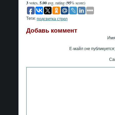
3
5.00
95
votes,
avg. rating (
% score)
Теги:
подсветка стрел
Добавь коммент
Имя
Е-майл (не публикуется)
Са