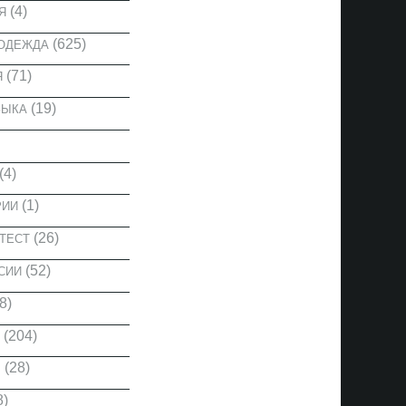
(4)
Я
(625)
 ОДЕЖДА
(71)
Я
(19)
ЗЫКА
(4)
(1)
РИИ
(26)
ТЕСТ
(52)
СИИ
8)
(204)
(28)
Ы
8)