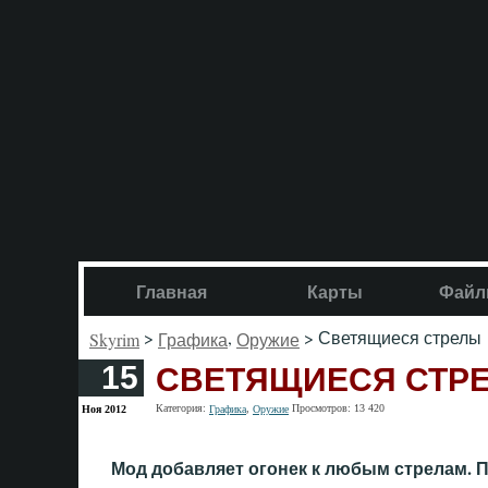
Главная
Карты
Файл
>
,
> Светящиеся стрелы
Skyrim
Графика
Оружие
СВЕТЯЩИЕСЯ СТР
15
Категория:
,
Просмотров: 13 420
Ноя 2012
Графика
Оружие
Мод добавляет огонек к любым стрелам. 