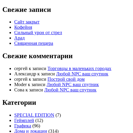
Свежие записи
Сайт закрыт
Кофейня
Cильный урон от стрел
Арад
Священная пещера
Свежие комментарии
cергей
к записи
Торговцы в маленьких городах
Александр
к записи
Любой NPC ваш спутник
cергей
к записи
Построй свой дом
Moder
к записи
Любой NPC ваш спутник
Сова
к записи
Любой NPC ваш спутник
Категории
SPECIAL EDITION
(7)
Геймплей
(12)
Графика
(96)
Дома и локации
(314)