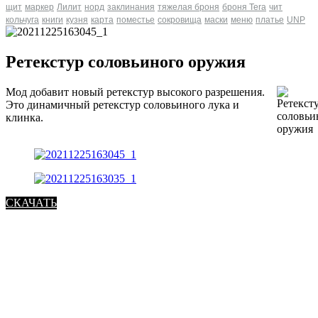
щит
маркер
Лилит
норд
заклинания
тяжелая броня
броня Tera
чит
кольчуга
книги
кузня
карта
поместье
сокровища
маски
меню
платье
UNP
Ретекстур соловьиного оружия
Мод добавит новый ретекстур высокого разрешения.
Это динамичный ретекстур соловьиного лука и
клинка.
СКАЧАТЬ