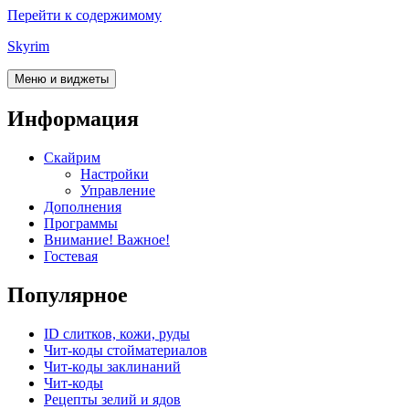
Перейти к содержимому
Skyrim
Меню и виджеты
Информация
Скайрим
Настройки
Управление
Дополнения
Программы
Внимание! Важное!
Гостевая
Популярное
ID слитков, кожи, руды
Чит-коды стойматериалов
Чит-коды заклинаний
Чит-коды
Рецепты зелий и ядов