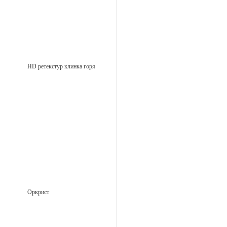
HD ретекстур клинка горя
Оркрист