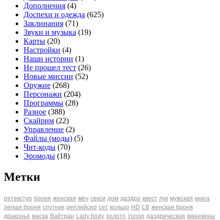
Дополнения
(4)
Доспехи и одежда
(625)
Заклинания
(71)
Звуки и музыка
(19)
Карты
(20)
Настройки
(4)
Наши истории
(1)
Не прошел тест
(26)
Новые миссии
(52)
Оружие
(268)
Персонажи
(204)
Программы
(28)
Разное
(388)
Скайрим
(22)
Управление
(2)
Файлы (моды)
(5)
Чит-коды
(70)
Эромоды
(18)
Метки
ретекстур
броня
женская
меч
секси
дом
даэдра
квест
лук
мужская
книга
легкая броня
спутник
реплейсер
сет
кольцо
HD
LB
женская броня
драконья
маска
Вайтран
Lady body
золото
топор
даэдрическая
манекены