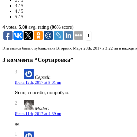
2 / 5
3 / 5
4 / 5
5 / 5
4
votes,
5.00
avg. rating (
96
% score)
1
Эта запись была опубликована Вторник, Март 28th, 2017 в 3:22 пп и находит
3 коммента “Сортировка”
3
Сергей
:
Июнь 12th, 2017 at 8:01 пп
Ясно, спасибо, попробую.
2
Moder
:
Июнь 11th, 2017 at 4:39 пп
да.
1