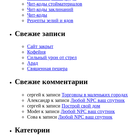
Чит-коды стойматериалов
Чит-коды заклинаний
Чит-коды
Рецепты зелий и ядов
Свежие записи
Сайт закрыт
Кофейня
Cильный урон от стрел
Арад
Священная пещера
Свежие комментарии
cергей
к записи
Торговцы в маленьких городах
Александр
к записи
Любой NPC ваш спутник
cергей
к записи
Построй свой дом
Moder
к записи
Любой NPC ваш спутник
Сова
к записи
Любой NPC ваш спутник
Категории