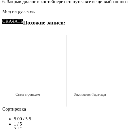
6. Закрыв диалог в контейнере останутся все вещи выбранного т
Мод на русском.
СКАЧАТЬ
Похожие записи:
Стань атронахом
Заклинания Фаральды
Сортировка
5.00 / 5
5
1 / 5