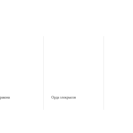
ракона
Орда злокрысов