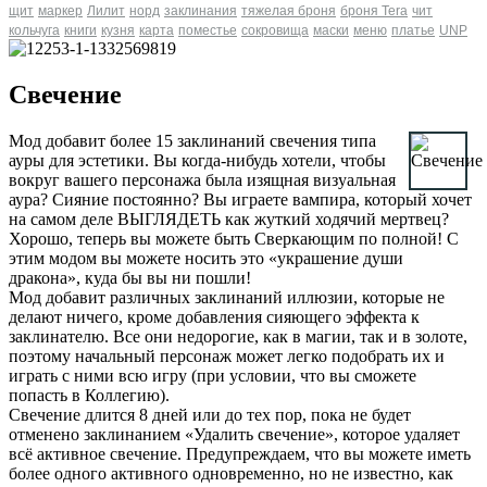
щит
маркер
Лилит
норд
заклинания
тяжелая броня
броня Tera
чит
кольчуга
книги
кузня
карта
поместье
сокровища
маски
меню
платье
UNP
Свечение
Мод добавит более 15 заклинаний свечения типа
ауры для эстетики. Вы когда-нибудь хотели, чтобы
вокруг вашего персонажа была изящная визуальная
аура? Сияние постоянно? Вы играете вампира, который хочет
на самом деле ВЫГЛЯДЕТЬ как жуткий ходячий мертвец?
Хорошо, теперь вы можете быть Сверкающим по полной! С
этим модом вы можете носить это «украшение души
дракона», куда бы вы ни пошли!
Мод добавит различных заклинаний иллюзии, которые не
делают ничего, кроме добавления сияющего эффекта к
заклинателю. Все они недорогие, как в магии, так и в золоте,
поэтому начальный персонаж может легко подобрать их и
играть с ними всю игру (при условии, что вы сможете
попасть в Коллегию).
Свечение длится 8 дней или до тех пор, пока не будет
отменено заклинанием «Удалить свечение», которое удаляет
всё активное свечение. Предупреждаем, что вы можете иметь
более одного активного одновременно, но не известно, как