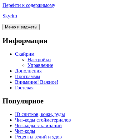
Перейти к содержимому
Skyrim
Меню и виджеты
Информация
Скайрим
Настройки
Управление
Дополнения
Программы
Внимание! Важное!
Гостевая
Популярное
ID слитков, кожи, руды
Чит-коды стойматериалов
Чит-коды заклинаний
Чит-коды
Рецепты зелий и ядов