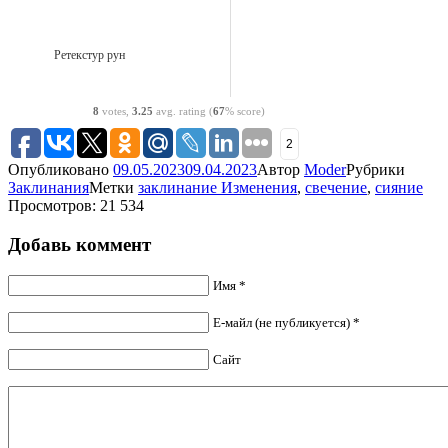
Ретекстур рун
8
votes,
3.25
avg. rating (
67
% score)
2
Опубликовано
09.05.2023
09.04.2023
Автор
Moder
Рубрики
Заклинания
Метки
заклинание Изменения
,
свечение
,
сияние
Просмотров: 21 534
Добавь коммент
Имя *
Е-майл (не публикуется) *
Сайт