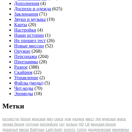
Дополнения
(4)
Доспехи и одежда
(625)
Заклинания
(71)
Звуки и музыка
(19)
Карты
(20)
Настройки
(4)
Наши истории
(1)
Не прошел тест
(26)
Новые миссии
(52)
Оружие
(268)
Персонажи
(204)
Программы
(28)
Разное
(388)
Скайрим
(22)
Управление
(2)
Файлы (моды)
(5)
Чит-коды
(70)
Эромоды
(18)
Метки
ретекстур
броня
женская
меч
секси
дом
даэдра
квест
лук
мужская
книга
легкая броня
спутник
реплейсер
сет
кольцо
HD
LB
женская броня
драконья
маска
Вайтран
Lady body
золото
топор
даэдрическая
манекены