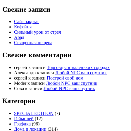
Свежие записи
Сайт закрыт
Кофейня
Cильный урон от стрел
Арад
Священная пещера
Свежие комментарии
cергей
к записи
Торговцы в маленьких городах
Александр
к записи
Любой NPC ваш спутник
cергей
к записи
Построй свой дом
Moder
к записи
Любой NPC ваш спутник
Сова
к записи
Любой NPC ваш спутник
Категории
SPECIAL EDITION
(7)
Геймплей
(12)
Графика
(96)
Дома и локации
(314)