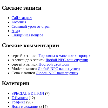
Свежие записи
Сайт закрыт
Кофейня
Cильный урон от стрел
Арад
Священная пещера
Свежие комментарии
cергей
к записи
Торговцы в маленьких городах
Александр
к записи
Любой NPC ваш спутник
cергей
к записи
Построй свой дом
Moder
к записи
Любой NPC ваш спутник
Сова
к записи
Любой NPC ваш спутник
Категории
SPECIAL EDITION
(7)
Геймплей
(12)
Графика
(96)
Дома и локации
(314)