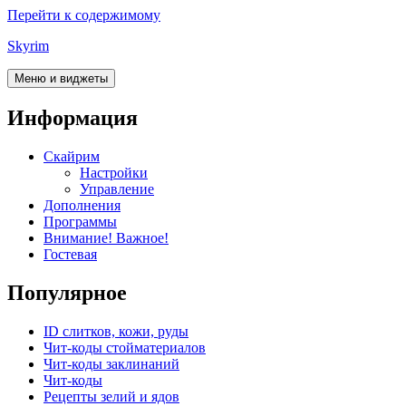
Перейти к содержимому
Skyrim
Меню и виджеты
Информация
Скайрим
Настройки
Управление
Дополнения
Программы
Внимание! Важное!
Гостевая
Популярное
ID слитков, кожи, руды
Чит-коды стойматериалов
Чит-коды заклинаний
Чит-коды
Рецепты зелий и ядов