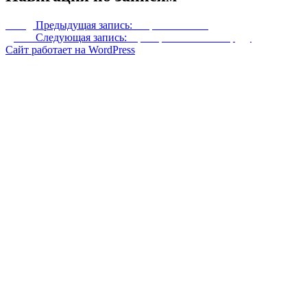
Назад
Предыдущая запись:
Мертвая хватка
Далее
Следующая запись:
Преобразовать ВСЮ руду
Сайт работает на WordPress