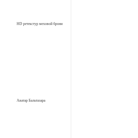
HD ретекстур меховой брони
Аватар Бальтазара