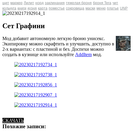
щит
маркер
Лилит
норд
заклинания
тяжелая броня
броня Tera
чит
кольчуга
книги
кузня
карта
поместье
сокровища
маски
меню
платье
UNP
Сет Графини
Мод добавит автономную легкую броню унисекс.
Экипировку можно скрафтить и улучшить, доступно в
2-х вариантах: с пластиной и без. Доспехи можно
создать в кузнице или используйте
AddItem
мод.
СКАЧАТЬ
Похожие записи: