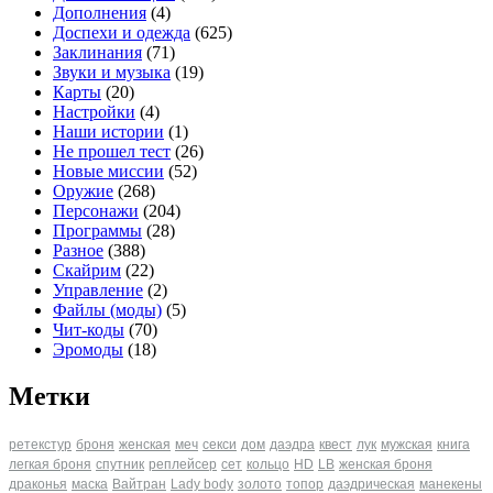
Дополнения
(4)
Доспехи и одежда
(625)
Заклинания
(71)
Звуки и музыка
(19)
Карты
(20)
Настройки
(4)
Наши истории
(1)
Не прошел тест
(26)
Новые миссии
(52)
Оружие
(268)
Персонажи
(204)
Программы
(28)
Разное
(388)
Скайрим
(22)
Управление
(2)
Файлы (моды)
(5)
Чит-коды
(70)
Эромоды
(18)
Метки
ретекстур
броня
женская
меч
секси
дом
даэдра
квест
лук
мужская
книга
легкая броня
спутник
реплейсер
сет
кольцо
HD
LB
женская броня
драконья
маска
Вайтран
Lady body
золото
топор
даэдрическая
манекены