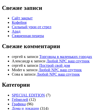
Свежие записи
Сайт закрыт
Кофейня
Cильный урон от стрел
Арад
Священная пещера
Свежие комментарии
cергей
к записи
Торговцы в маленьких городах
Александр
к записи
Любой NPC ваш спутник
cергей
к записи
Построй свой дом
Moder
к записи
Любой NPC ваш спутник
Сова
к записи
Любой NPC ваш спутник
Категории
SPECIAL EDITION
(7)
Геймплей
(12)
Графика
(96)
Дома и локации
(314)