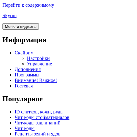
Перейти к содержимому
Skyrim
Меню и виджеты
Информация
Скайрим
Настройки
Управление
Дополнения
Программы
Внимание! Важное!
Гостевая
Популярное
ID слитков, кожи, руды
Чит-коды стойматериалов
Чит-коды заклинаний
Чит-коды
Рецепты зелий и ядов