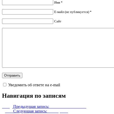
Имя *
Е-майл (не публикуется) *
Сайт
Уведомить об ответе на e-mail
Навигация по записям
Назад
Предыдущая запись:
Ключ от библиотеки
Далее
Следующая запись:
Самоцветы