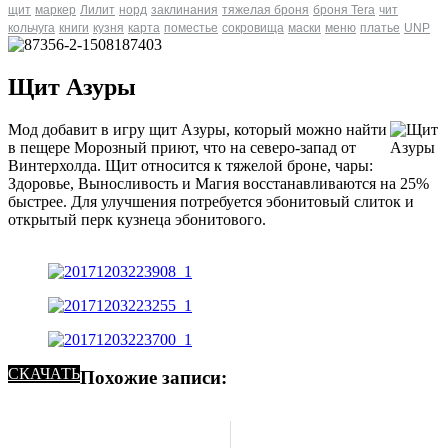
щит
маркер
Лилит
норд
заклинания
тяжелая броня
броня Tera
чит
кольчуга
книги
кузня
карта
поместье
сокровища
маски
меню
платье
UNP
Щит Азуры
Мод добавит в игру щит Азуры, который можно найти
в пещере Морозный приют, что на северо-запад от
Винтерхолда. Щит относится к тяжелой броне, чары:
Здоровье, Выносливость и Магия восстанавливаются на 25%
быстрее. Для улучшения потребуется эбонитовый слиток и
открытый перк кузнеца эбонитового.
СКАЧАТЬ
Похожие записи: