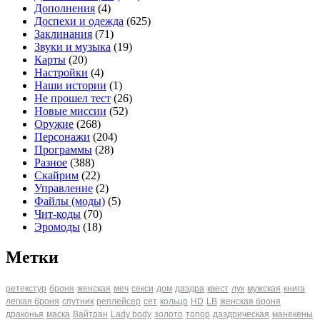
Дополнения
(4)
Доспехи и одежда
(625)
Заклинания
(71)
Звуки и музыка
(19)
Карты
(20)
Настройки
(4)
Наши истории
(1)
Не прошел тест
(26)
Новые миссии
(52)
Оружие
(268)
Персонажи
(204)
Программы
(28)
Разное
(388)
Скайрим
(22)
Управление
(2)
Файлы (моды)
(5)
Чит-коды
(70)
Эромоды
(18)
Метки
ретекстур
броня
женская
меч
секси
дом
даэдра
квест
лук
мужская
книга
легкая броня
спутник
реплейсер
сет
кольцо
HD
LB
женская броня
драконья
маска
Вайтран
Lady body
золото
топор
даэдрическая
манекены