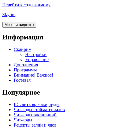
Перейти к содержимому
Skyrim
Меню и виджеты
Информация
Скайрим
Настройки
Управление
Дополнения
Программы
Внимание! Важное!
Гостевая
Популярное
ID слитков, кожи, руды
Чит-коды стойматериалов
Чит-коды заклинаний
Чит-коды
Рецепты зелий и ядов