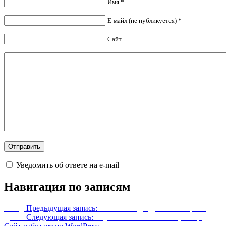
Имя *
Е-майл (не публикуется) *
Сайт
Уведомить об ответе на e-mail
Навигация по записям
Назад
Предыдущая запись:
Эпическая даэдрическая броня
Далее
Следующая запись:
Улучшенная Небесная кузница