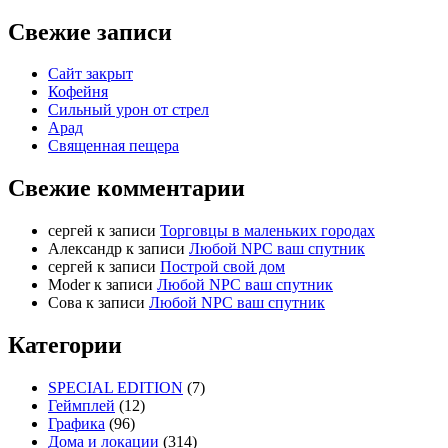
Свежие записи
Сайт закрыт
Кофейня
Cильный урон от стрел
Арад
Священная пещера
Свежие комментарии
cергей
к записи
Торговцы в маленьких городах
Александр
к записи
Любой NPC ваш спутник
cергей
к записи
Построй свой дом
Moder
к записи
Любой NPC ваш спутник
Сова
к записи
Любой NPC ваш спутник
Категории
SPECIAL EDITION
(7)
Геймплей
(12)
Графика
(96)
Дома и локации
(314)