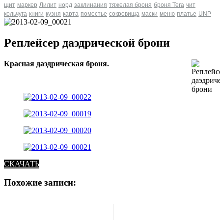
щит
маркер
Лилит
норд
заклинания
тяжелая броня
броня Tera
чит
кольчуга
книги
кузня
карта
поместье
сокровища
маски
меню
платье
UNP
Реплейсер даэдрической брони
Красная даэдрическая броня.
СКАЧАТЬ
Похожие записи: