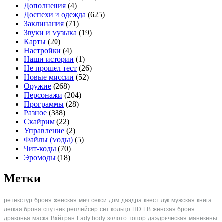
Дополнения
(4)
Доспехи и одежда
(625)
Заклинания
(71)
Звуки и музыка
(19)
Карты
(20)
Настройки
(4)
Наши истории
(1)
Не прошел тест
(26)
Новые миссии
(52)
Оружие
(268)
Персонажи
(204)
Программы
(28)
Разное
(388)
Скайрим
(22)
Управление
(2)
Файлы (моды)
(5)
Чит-коды
(70)
Эромоды
(18)
Метки
ретекстур
броня
женская
меч
секси
дом
даэдра
квест
лук
мужская
книга
легкая броня
спутник
реплейсер
сет
кольцо
HD
LB
женская броня
драконья
маска
Вайтран
Lady body
золото
топор
даэдрическая
манекены