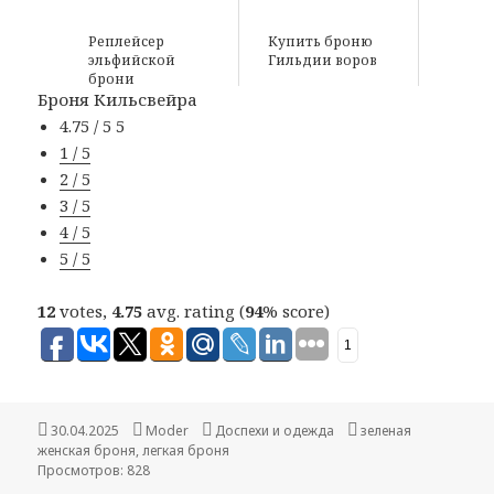
Реплейсер
Купить броню
эльфийской
Гильдии воров
брони
Броня Кильсвейра
4.75 / 5
5
1 / 5
2 / 5
3 / 5
4 / 5
5 / 5
12
votes,
4.75
avg. rating (
94
% score)
1
Опубликовано
30.04.2025
Автор
Moder
Рубрики
Доспехи и одежда
Метки
зеленая
женская броня
,
легкая броня
Просмотров: 828