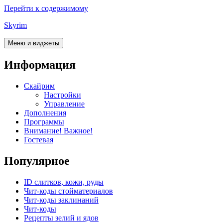
Перейти к содержимому
Skyrim
Меню и виджеты
Информация
Скайрим
Настройки
Управление
Дополнения
Программы
Внимание! Важное!
Гостевая
Популярное
ID слитков, кожи, руды
Чит-коды стойматериалов
Чит-коды заклинаний
Чит-коды
Рецепты зелий и ядов