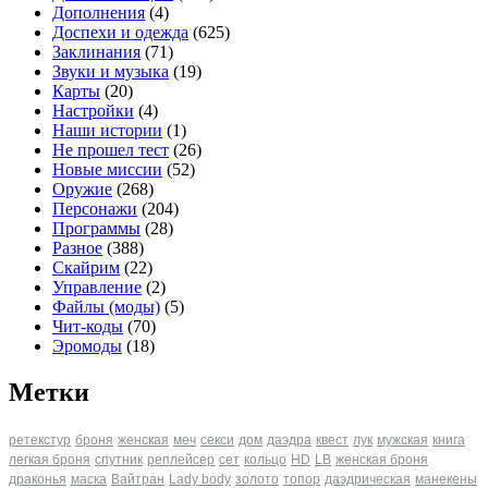
Дополнения
(4)
Доспехи и одежда
(625)
Заклинания
(71)
Звуки и музыка
(19)
Карты
(20)
Настройки
(4)
Наши истории
(1)
Не прошел тест
(26)
Новые миссии
(52)
Оружие
(268)
Персонажи
(204)
Программы
(28)
Разное
(388)
Скайрим
(22)
Управление
(2)
Файлы (моды)
(5)
Чит-коды
(70)
Эромоды
(18)
Метки
ретекстур
броня
женская
меч
секси
дом
даэдра
квест
лук
мужская
книга
легкая броня
спутник
реплейсер
сет
кольцо
HD
LB
женская броня
драконья
маска
Вайтран
Lady body
золото
топор
даэдрическая
манекены