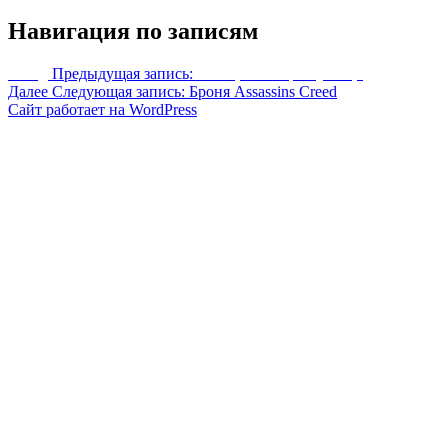
Навигация по записям
Назад
Предыдущая запись:
Кольцо мастера-кузнеца
Далее
Следующая запись:
Броня Assassins Creed
Сайт работает на WordPress