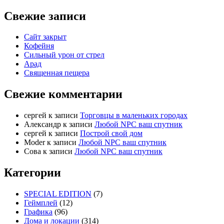
Свежие записи
Сайт закрыт
Кофейня
Cильный урон от стрел
Арад
Священная пещера
Свежие комментарии
cергей
к записи
Торговцы в маленьких городах
Александр
к записи
Любой NPC ваш спутник
cергей
к записи
Построй свой дом
Moder
к записи
Любой NPC ваш спутник
Сова
к записи
Любой NPC ваш спутник
Категории
SPECIAL EDITION
(7)
Геймплей
(12)
Графика
(96)
Дома и локации
(314)