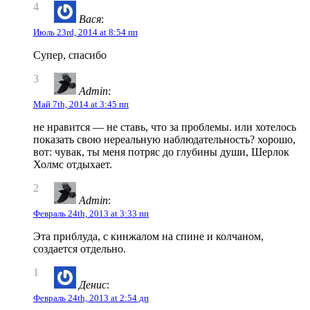
4
Вася
:
Июль 23rd, 2014 at 8:54 пп
Супер, спасибо
3
Admin
:
Май 7th, 2014 at 3:45 пп
не нравится — не ставь, что за проблемы. или хотелось
показать свою нереальную наблюдательность? хорошо,
вот: чувак, ты меня потряс до глубины души, Шерлок
Холмс отдыхает.
2
Admin
:
Февраль 24th, 2013 at 3:33 пп
Эта приблуда, с кинжалом на спине и колчаном,
создается отдельно.
1
Денис
:
Февраль 24th, 2013 at 2:54 дп