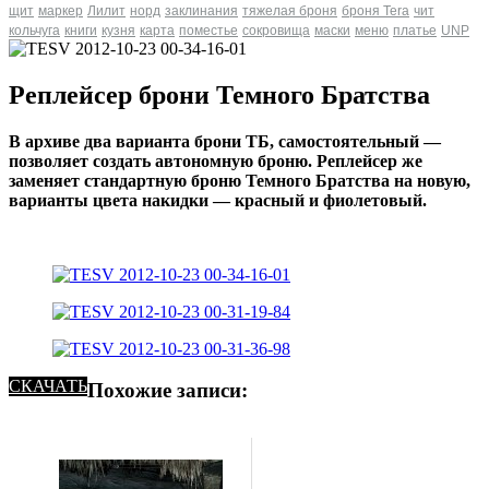
щит
маркер
Лилит
норд
заклинания
тяжелая броня
броня Tera
чит
кольчуга
книги
кузня
карта
поместье
сокровища
маски
меню
платье
UNP
Реплейсер брони Темного Братства
В архиве два варианта брони ТБ, самостоятельный —
позволяет создать автономную броню. Реплейсер же
заменяет стандартную броню Темного Братства на новую,
варианты цвета накидки — красный и фиолетовый.
СКАЧАТЬ
Похожие записи: