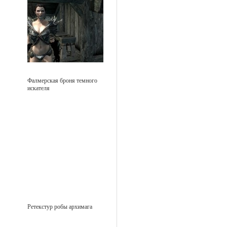
Фалмерская броня темного
искателя
Ретекстур робы архимага