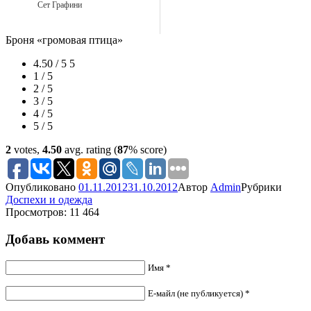
Сет Графини
Броня «громовая птица»
4.50 / 5
5
1 / 5
2 / 5
3 / 5
4 / 5
5 / 5
2
votes,
4.50
avg. rating (
87
% score)
Опубликовано
01.11.2012
31.10.2012
Автор
Admin
Рубрики
Доспехи и одежда
Просмотров: 11 464
Добавь коммент
Имя *
Е-майл (не публикуется) *