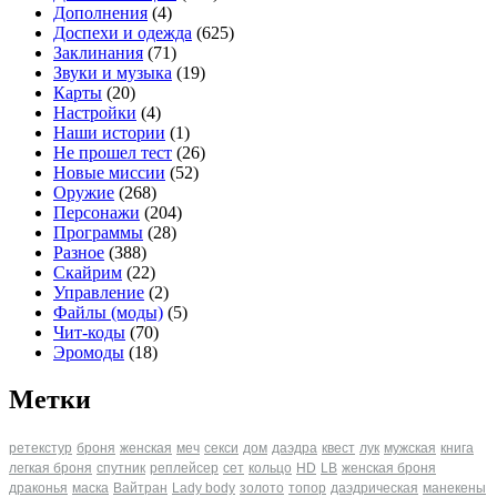
Дополнения
(4)
Доспехи и одежда
(625)
Заклинания
(71)
Звуки и музыка
(19)
Карты
(20)
Настройки
(4)
Наши истории
(1)
Не прошел тест
(26)
Новые миссии
(52)
Оружие
(268)
Персонажи
(204)
Программы
(28)
Разное
(388)
Скайрим
(22)
Управление
(2)
Файлы (моды)
(5)
Чит-коды
(70)
Эромоды
(18)
Метки
ретекстур
броня
женская
меч
секси
дом
даэдра
квест
лук
мужская
книга
легкая броня
спутник
реплейсер
сет
кольцо
HD
LB
женская броня
драконья
маска
Вайтран
Lady body
золото
топор
даэдрическая
манекены