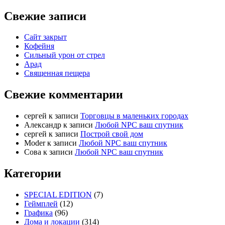
Свежие записи
Сайт закрыт
Кофейня
Cильный урон от стрел
Арад
Священная пещера
Свежие комментарии
cергей
к записи
Торговцы в маленьких городах
Александр
к записи
Любой NPC ваш спутник
cергей
к записи
Построй свой дом
Moder
к записи
Любой NPC ваш спутник
Сова
к записи
Любой NPC ваш спутник
Категории
SPECIAL EDITION
(7)
Геймплей
(12)
Графика
(96)
Дома и локации
(314)