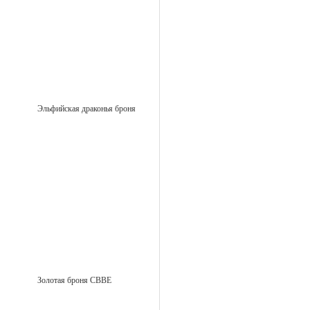
Эльфийская драконья броня
Золотая броня CBBE