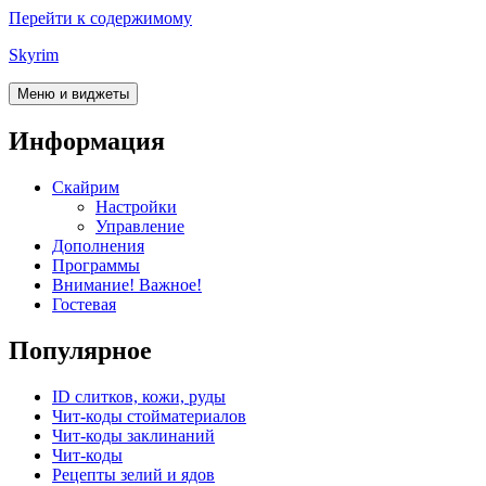
Перейти к содержимому
Skyrim
Меню и виджеты
Информация
Скайрим
Настройки
Управление
Дополнения
Программы
Внимание! Важное!
Гостевая
Популярное
ID слитков, кожи, руды
Чит-коды стойматериалов
Чит-коды заклинаний
Чит-коды
Рецепты зелий и ядов