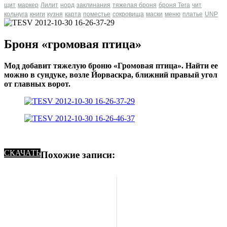
щит
маркер
Лилит
норд
заклинания
тяжелая броня
броня Tera
чит
кольчуга
книги
кузня
карта
поместье
сокровища
маски
меню
платье
UNP
Броня «громовая птица»
Мод добавит тяжелую броню «Громовая птица». Найти ее
можно в сундуке, возле Йорваскра, ближний правый угол
от главных ворот.
СКАЧАТЬ
Похожие записи: