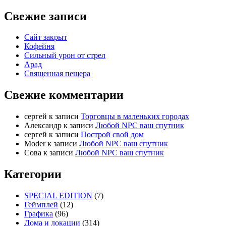
Свежие записи
Сайт закрыт
Кофейня
Cильный урон от стрел
Арад
Священная пещера
Свежие комментарии
cергей
к записи
Торговцы в маленьких городах
Александр
к записи
Любой NPC ваш спутник
cергей
к записи
Построй свой дом
Moder
к записи
Любой NPC ваш спутник
Сова
к записи
Любой NPC ваш спутник
Категории
SPECIAL EDITION
(7)
Геймплей
(12)
Графика
(96)
Дома и локации
(314)