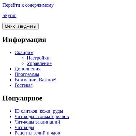
Перейти к содержимому
Skyrim
Меню и виджеты
Информация
Скайрим
Настройки
Управление
Дополнения
Программы
Внимание! Важное!
Гостевая
Популярное
ID слитков, кожи, руды
Чит-коды стойматериалов
Чит-коды заклинаний
Чит-коды
Рецепты зелий и ядов