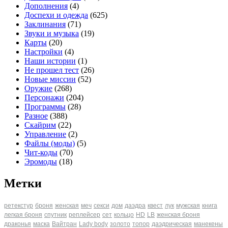
Дополнения
(4)
Доспехи и одежда
(625)
Заклинания
(71)
Звуки и музыка
(19)
Карты
(20)
Настройки
(4)
Наши истории
(1)
Не прошел тест
(26)
Новые миссии
(52)
Оружие
(268)
Персонажи
(204)
Программы
(28)
Разное
(388)
Скайрим
(22)
Управление
(2)
Файлы (моды)
(5)
Чит-коды
(70)
Эромоды
(18)
Метки
ретекстур
броня
женская
меч
секси
дом
даэдра
квест
лук
мужская
книга
легкая броня
спутник
реплейсер
сет
кольцо
HD
LB
женская броня
драконья
маска
Вайтран
Lady body
золото
топор
даэдрическая
манекены