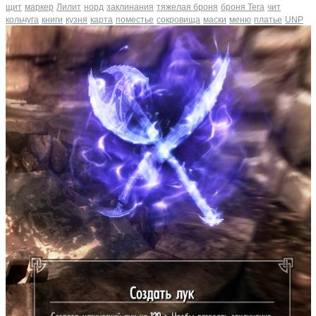
щит
маркер
Лилит
норд
заклинания
тяжелая броня
броня Tera
чит
кольчуга
книги
кузня
карта
поместье
сокровища
маски
меню
платье
UNP